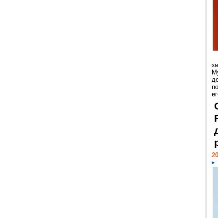
з
М
д
п
ег
20