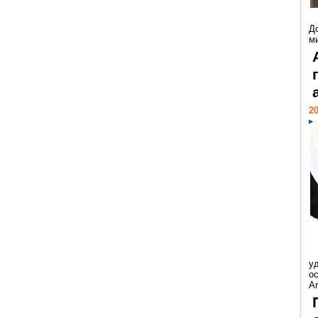
Д
м
20
у
ос
Ar