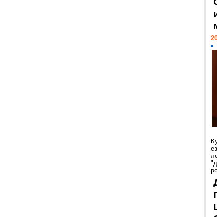
20
К
е
л
"
р