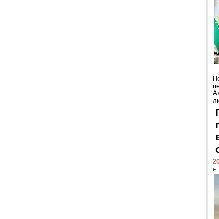
Н
п
А
ли
20