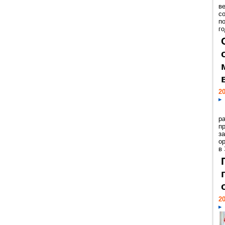
ве
с
п
го
20
р
пр
з
о
в
20