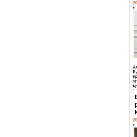
20
А
К
п
у
ку
20