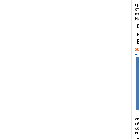
п
о
к
И
20
а
ей
о
и