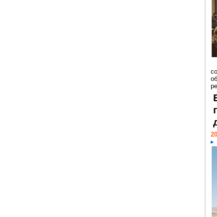
со
о
ре
20