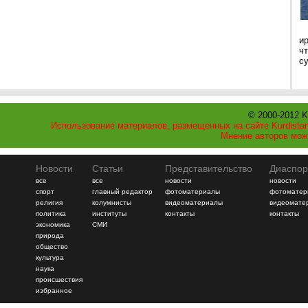
и
ч
с
© 2000-2012 K
Использование материалов, размещенных на сайте Kurdistan
Мнение авторов мож
Новости
Статьи
Представительство
Диаспор
все
все
новости
новости
спорт
главный редактор
фотоматериалы
фотоматер
религия
колумнисты
видеоматериалы
видеомате
политика
институты
контакты
контакты
экономика
СМИ
природа
общество
культура
наука
происшествия
избранное