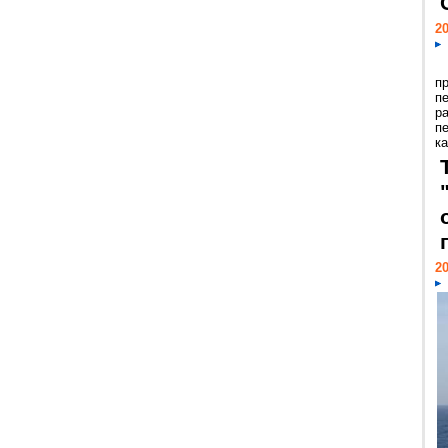
20
п
п
р
п
ка
20