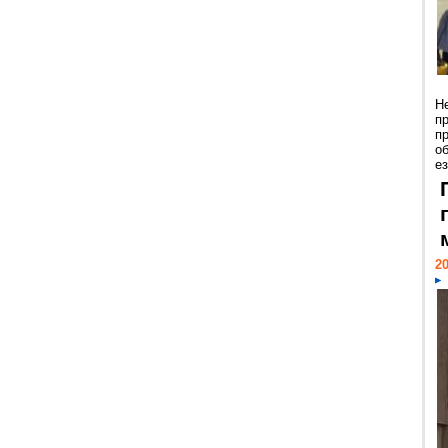
Н
п
п
о
ез
20