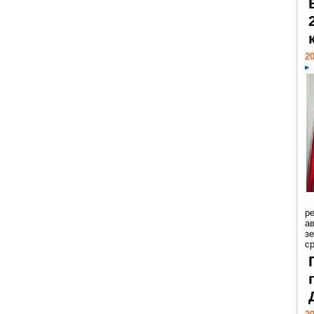
20
р
ав
з
с