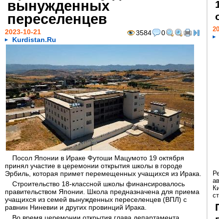
вынужденных
переселенцев
20
2023-10-21
3584
0
Kurdistan.Ru
Посол Японии в Ираке Футоши Мацумото 19 октября
принял участие в церемонии открытия школы в городе
Эрбиль, которая примет перемещенных учащихся из Ирака.
Р
а
Строительство 18-классной школы финансировалось
К
правительством Японии. Школа предназначена для приема
ст
учащихся из семей вынужденных переселенцев (ВПЛ) с
равнин Ниневии и других провинций Ирака.
Во время церемонии открытия глава департамента