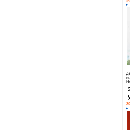
20
д
в
Н
20