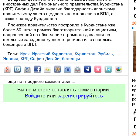
иностранных дел Регионального правительства Курдистана
(КРГ) Сафин Дизайи выразил благодарность японскому
правительству за его щедрость по отношению к ВПЛ, а
также к народу Курдистана.
20
Японское правительство построило в Курдистане уже
более 30 школ в рамках благотворительной инициативы,
направленной на облегчение огромного давления на
школьные заведения курдского региона из-за наплыва
беженцев и ВПЛ.
Теги:
Ирак
,
Иракский Курдистан
,
Курдистан
,
Эрбиль
,
Япония
,
КРГ
,
Сафин Дизайи
,
беженцы
Н
еще нет ниодного комментария...
г
Вы не можете оставлять комментарии.
п
в
Войдите
или
зарегистрируйтесь
р
ре
20