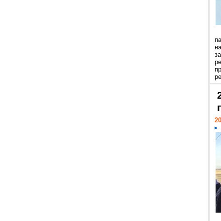
п
н
з
р
п
ре
20