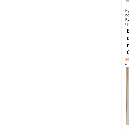
К
п
К
пр
20