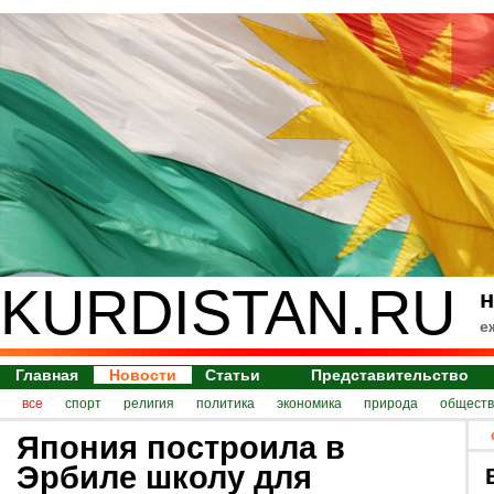
KURDISTAN.RU
н
е
Главная
Новости
Статьи
Представительство
все
спорт
религия
политика
экономика
природа
обществ
Япония построила в
Эрбиле школу для