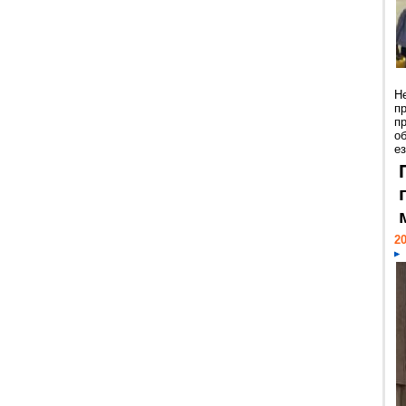
Н
п
п
о
ез
20