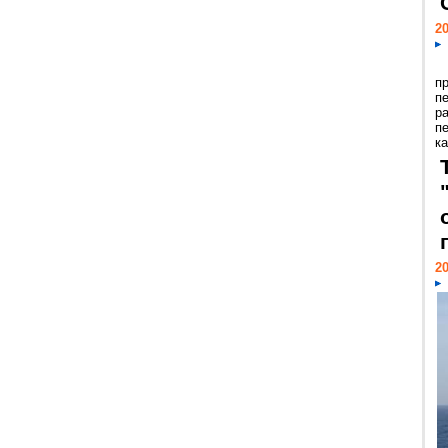
20
п
п
р
п
ка
20