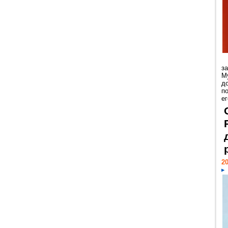
з
М
д
п
ег
20