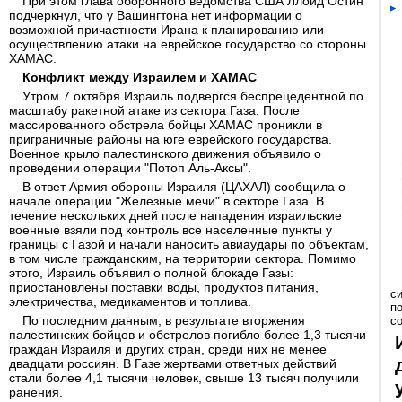
При этом глава оборонного ведомства США Ллойд Остин
подчеркнул, что у Вашингтона нет информации о
возможной причастности Ирана к планированию или
осуществлению атаки на еврейское государство со стороны
ХАМАС.
Конфликт между Израилем и ХАМАС
Утром 7 октября Израиль подвергся беспрецедентной по
масштабу ракетной атаке из сектора Газа. После
массированного обстрела бойцы ХАМАС проникли в
приграничные районы на юге еврейского государства.
Военное крыло палестинского движения объявило о
проведении операции "Потоп Аль-Аксы".
В ответ Армия обороны Израиля (ЦАХАЛ) сообщила о
начале операции "Железные мечи" в секторе Газа. В
течение нескольких дней после нападения израильские
военные взяли под контроль все населенные пункты у
границы с Газой и начали наносить авиаудары по объектам,
в том числе гражданским, на территории сектора. Помимо
этого, Израиль объявил о полной блокаде Газы:
приостановлены поставки воды, продуктов питания,
с
электричества, медикаментов и топлива.
п
По последним данным, в результате вторжения
с
палестинских бойцов и обстрелов погибло более 1,3 тысячи
граждан Израиля и других стран, среди них не менее
двадцати россиян. В Газе жертвами ответных действий
стали более 4,1 тысячи человек, свыше 13 тысяч получили
ранения.