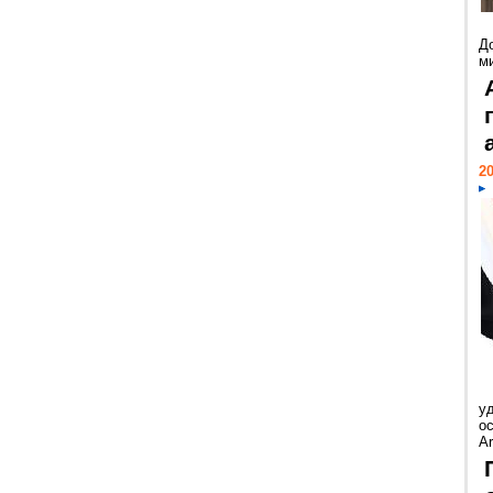
Д
м
20
у
ос
Ar