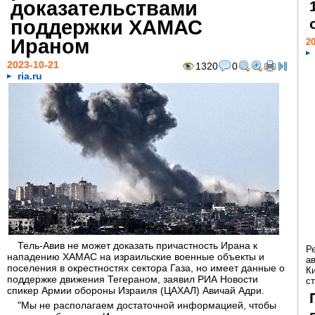
доказательствами
поддержки ХАМАС
Ираном
20
2023-10-21
1320
0
ria.ru
Тель-Авив не может доказать причастность Ирана к
Р
нападению ХАМАС на израильские военные объекты и
а
поселения в окрестностях сектора Газа, но имеет данные о
К
поддержке движения Тегераном, заявил РИА Новости
ст
спикер Армии обороны Израиля (ЦАХАЛ) Авичай Адри.
"Мы не располагаем достаточной информацией, чтобы