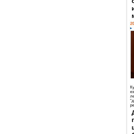
20
К
е
л
"
р