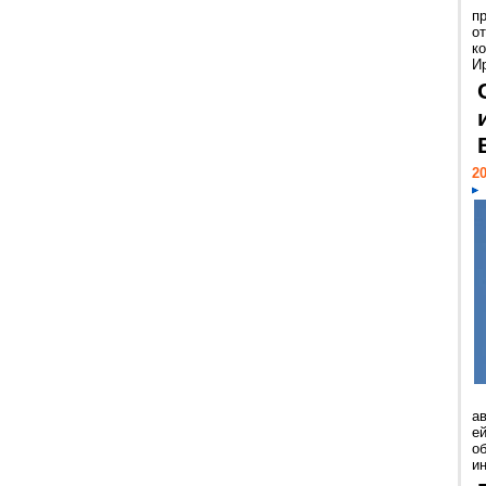
п
о
к
И
20
а
ей
о
и