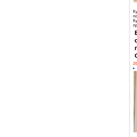
К
п
К
пр
20