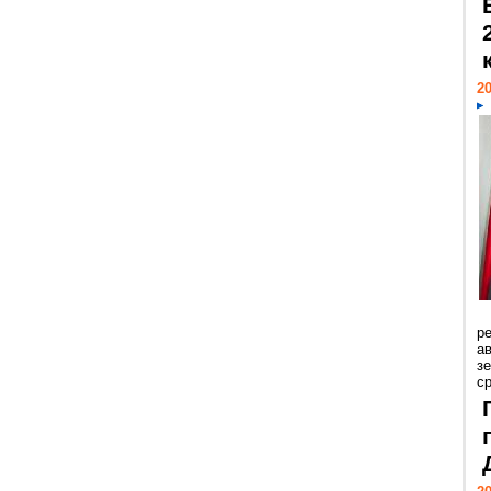
20
р
ав
з
с