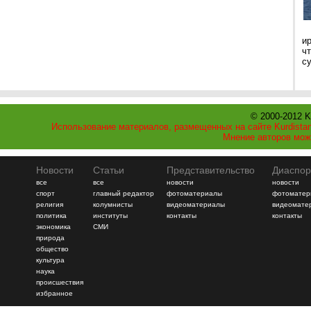
и
ч
с
© 2000-2012 K
Использование материалов, размещенных на сайте Kurdistan
Мнение авторов мож
Новости
Статьи
Представительство
Диаспор
все
все
новости
новости
спорт
главный редактор
фотоматериалы
фотоматер
религия
колумнисты
видеоматериалы
видеомате
политика
институты
контакты
контакты
экономика
СМИ
природа
общество
культура
наука
происшествия
избранное