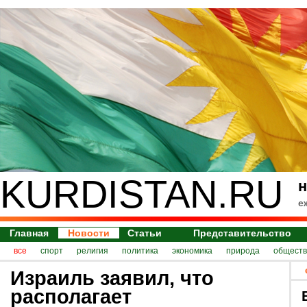
KURDISTAN.RU
н
е
Главная
Новости
Статьи
Представительство
все
спорт
религия
политика
экономика
природа
обществ
Израиль заявил, что
располагает