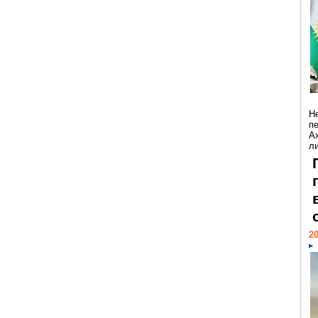
Н
п
А
ли
20