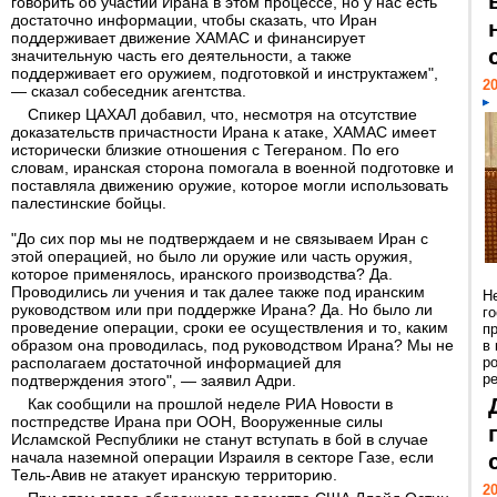
говорить об участии Ирана в этом процессе, но у нас есть
достаточно информации, чтобы сказать, что Иран
поддерживает движение ХАМАС и финансирует
значительную часть его деятельности, а также
поддерживает его оружием, подготовкой и инструктажем",
20
— сказал собеседник агентства.
Спикер ЦАХАЛ добавил, что, несмотря на отсутствие
доказательств причастности Ирана к атаке, ХАМАС имеет
исторически близкие отношения с Тегераном. По его
словам, иранская сторона помогала в военной подготовке и
поставляла движению оружие, которое могли использовать
палестинские бойцы.
"До сих пор мы не подтверждаем и не связываем Иран с
этой операцией, но было ли оружие или часть оружия,
которое применялось, иранского производства? Да.
Проводились ли учения и так далее также под иранским
Н
руководством или при поддержке Ирана? Да. Но было ли
г
проведение операции, сроки ее осуществления и то, каким
п
образом она проводилась, под руководством Ирана? Мы не
в
располагаем достаточной информацией для
р
ре
подтверждения этого", — заявил Адри.
Как сообщили на прошлой неделе РИА Новости в
постпредстве Ирана при ООН, Вооруженные силы
Исламской Республики не станут вступать в бой в случае
начала наземной операции Израиля в секторе Газе, если
Тель-Авив не атакует иранскую территорию.
20