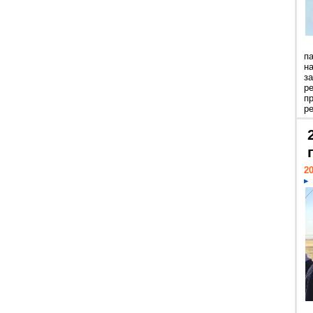
п
н
з
р
п
ре
20