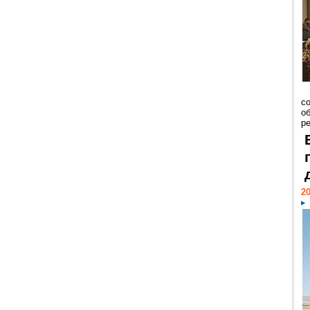
со
о
ре
20