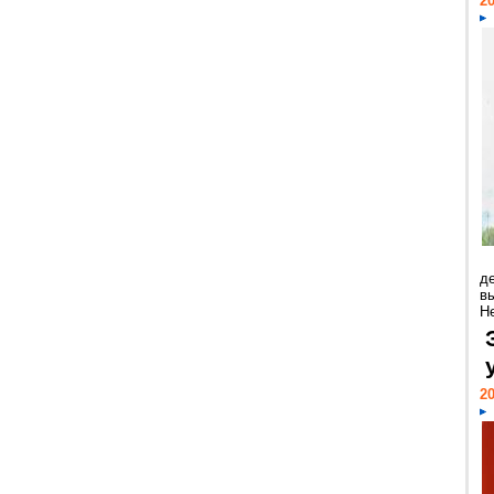
20
д
в
Н
20