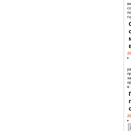
ве
с
п
го
20
р
пр
з
о
в
20