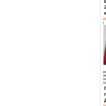
20
р
ав
з
с