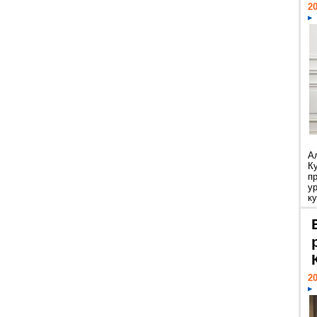
20
А
К
п
у
ку
20