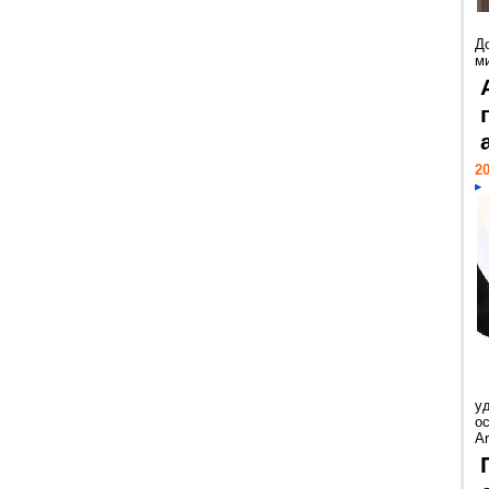
Д
м
20
у
ос
Ar