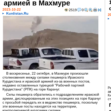
армией в Махмуре
2023-10-22
2519
0
Kurdistan.Ru
20
В воскресенье, 22 октября, в Махмуре произошли
столкновения между силами пешмерга Иракского
Курдистана и иракской армией из-за военных постов,
недавно оставленных турецкой "Рабочей партией
Р
Курдистана" (РПК) на горе Карачуг.
а
Силы пешмерга обратились к подразделениям иракской
К
армии, дислоцированным на этих позициях на горе Карачуг
ст
с просьбой передать их в ведомство пешмерга, поскольку
эти военные посты находятся на территории,
контролируемой курдскими силами.