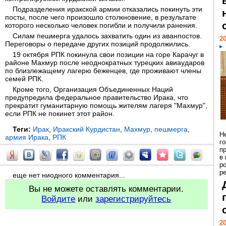
Подразделения иракской армии отказались покинуть эти
посты, после чего произошло столкновение, в результате
которого несколько человек погибли и получили ранения.
Силам пешмерга удалось захватить один из аванпостов.
20
Переговоры о передаче других позиций продолжились.
19 октября РПК покинула свои позиции на горе Карачуг в
районе Махмур после неоднократных турецких авиаударов
по близлежащему лагерю беженцев, где проживают члены
семей РПК.
Кроме того, Организация Объединенных Наций
предупредила федеральное правительство Ирака, что
прекратит гуманитарную помощь жителям лагеря "Махмур",
если РПК не покинет этот район.
Теги:
Ирак
,
Иракский Курдистан
,
Махмур
,
пешмерга
,
Н
армия Ирака
,
РПК
г
п
в
р
ре
еще нет ниодного комментария...
Вы не можете оставлять комментарии.
Войдите
или
зарегистрируйтесь
20