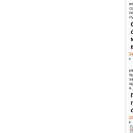
ве
с
п
го
20
р
пр
з
о
в
20