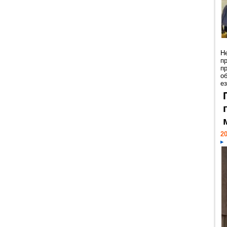
Н
п
п
о
ез
20