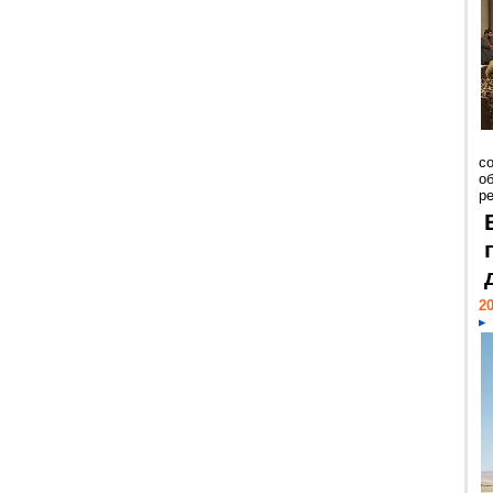
со
о
ре
20