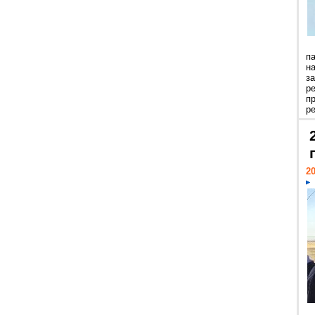
п
н
з
р
п
ре
20