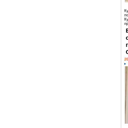
К
п
К
пр
20