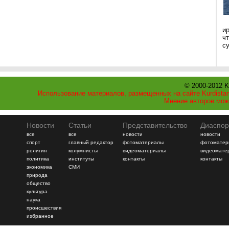
и
ч
с
© 2000-2012 K
Использование материалов, размещенных на сайте Kurdistan
Мнение авторов мож
Новости
Статьи
Представительство
Диаспор
все
все
новости
новости
спорт
главный редактор
фотоматериалы
фотоматер
религия
колумнисты
видеоматериалы
видеомате
политика
институты
контакты
контакты
экономика
СМИ
природа
общество
культура
наука
происшествия
избранное