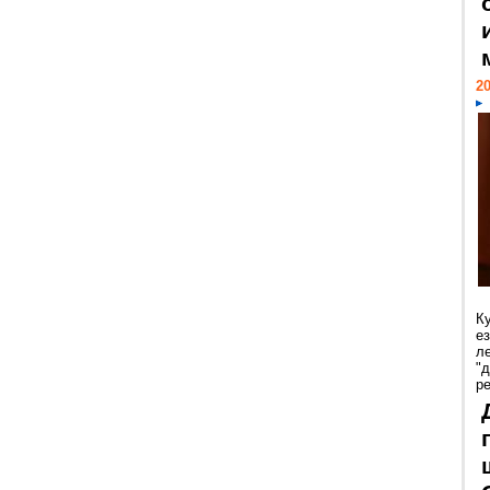
20
К
е
л
"
р