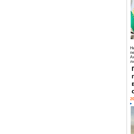
Н
п
А
ли
20