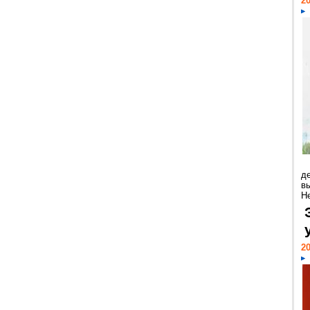
20
д
в
Н
20