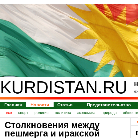
KURDISTAN.RU
н
е
Главная
Новости
Статьи
Представительство
все
спорт
религия
политика
экономика
природа
обществ
Столкновения между
пешмерга и иракской