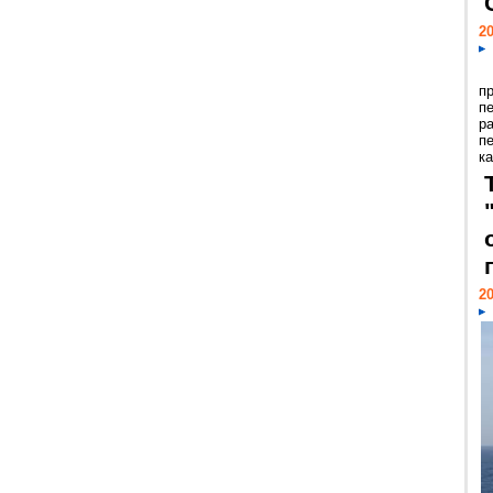
20
п
п
р
п
ка
20