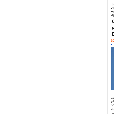
п
о
к
И
20
а
ей
о
и