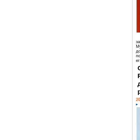
з
М
д
п
ег
20