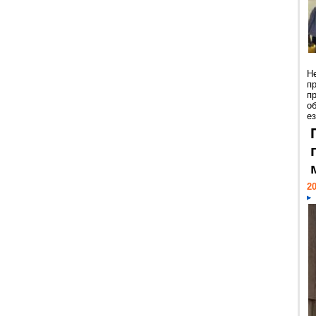
Н
п
п
о
ез
20