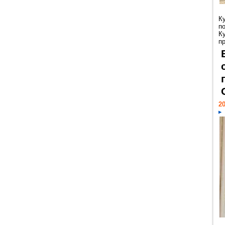
К
п
К
пр
20