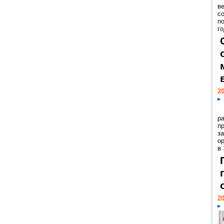
ве
с
п
го
20
р
пр
з
о
в
20