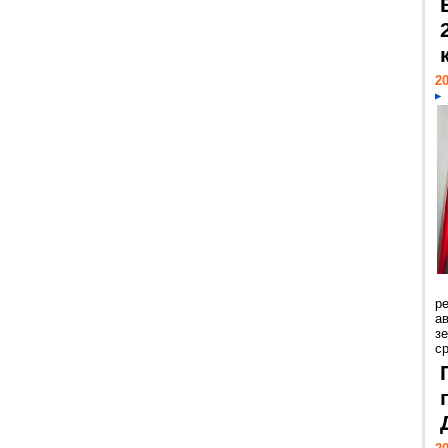
20
р
ав
з
с