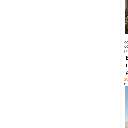
со
о
ре
20