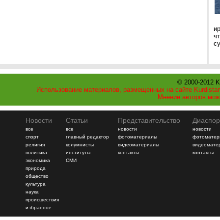
и
ч
с
© 2000-2012 K
Использование материалов, размещенных на сайте Kurdistan
Мнение авторов мож
Новости
Статьи
Представительство
Диаспор
все
все
новости
новости
спорт
главный редактор
фотоматериалы
фотоматер
религия
колумнисты
видеоматериалы
видеомате
политика
институты
контакты
контакты
экономика
СМИ
природа
общество
культура
наука
происшествия
избранное