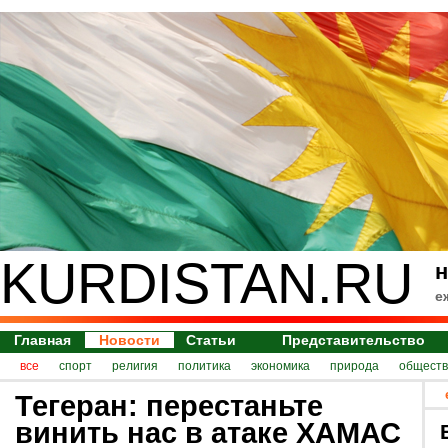
KURDISTAN.RU
н
е
Главная
Новости
Статьи
Представительство
все
спорт
религия
политика
экономика
природа
обществ
Тегеран: перестаньте
винить нас в атаке ХАМАС