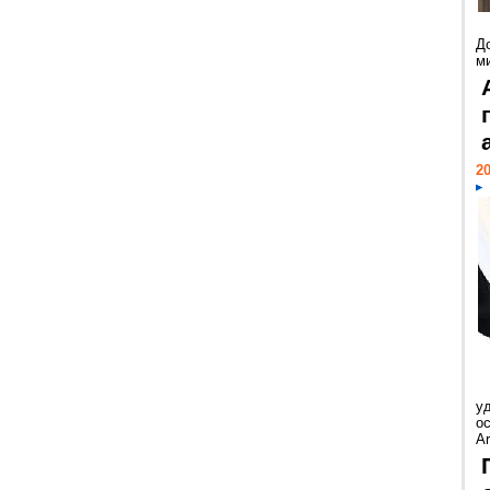
Д
м
20
у
ос
Ar