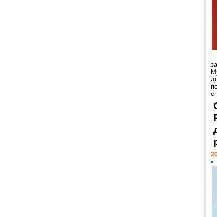
з
М
д
п
ег
20