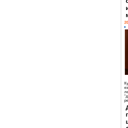
20
К
е
л
"
р