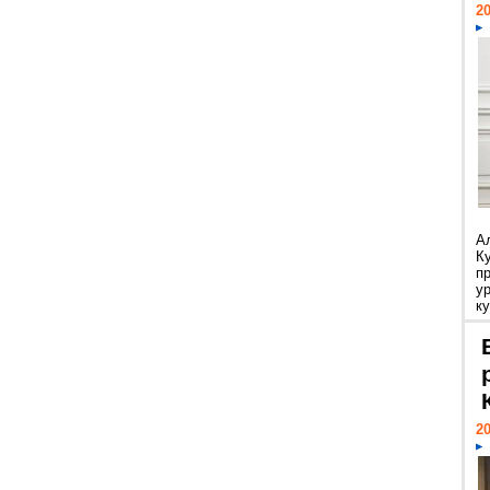
20
А
К
п
у
ку
20