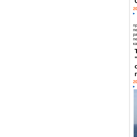
20
п
п
р
п
ка
20