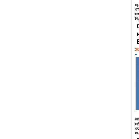
п
о
к
И
20
а
ей
о
и