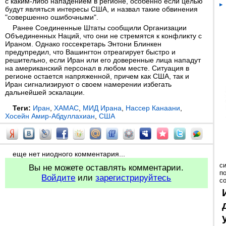
с каким-либо нападением в регионе, особенно если целью
будут являться интересы США, и назвал такие обвинения
"совершенно ошибочными".
Ранее Соединенные Штаты сообщили Организации
Объединенных Наций, что они не стремятся к конфликту с
Ираном. Однако госсекретарь Энтони Блинкен
предупредил, что Вашингтон отреагирует быстро и
решительно, если Иран или его доверенные лица нападут
на американский персонал в любом месте. Ситуация в
регионе остается напряженной, причем как США, так и
Иран сигнализируют о своем намерении избегать
дальнейшей эскалации.
Теги:
Иран
,
ХАМАС
,
МИД Ирана
,
Нассер Канаани
,
Хосейн Амир-Абдуллахиан
,
США
еще нет ниодного комментария...
с
Вы не можете оставлять комментарии.
п
Войдите
или
зарегистрируйтесь
с