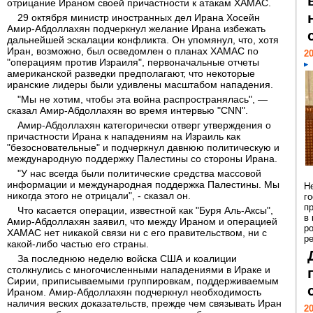
отрицание Ираном своей причастности к атакам ХАМАС.
29 октября министр иностранных дел Ирана Хосейн
Амир-Абдоллахян подчеркнул желание Ирана избежать
дальнейшей эскалации конфликта. Он упомянул, что, хотя
Иран, возможно, был осведомлен о планах ХАМАС по
20
"операциям против Израиля", первоначальные отчеты
американской разведки предполагают, что некоторые
иранские лидеры были удивлены масштабом нападения.
"Мы не хотим, чтобы эта война распространялась", —
сказал Амир-Абдоллахян во время интервью "CNN".
Амир-Абдоллахян категорически отверг утверждения о
причастности Ирана к нападениям на Израиль как
"безосновательные" и подчеркнул давнюю политическую и
международную поддержку Палестины со стороны Ирана.
"У нас всегда были политические средства массовой
информации и международная поддержка Палестины. Мы
Н
никогда этого не отрицали", - сказал он.
г
п
Что касается операции, известной как "Буря Аль-Аксы",
в
Амир-Абдоллахян заявил, что между Ираном и операцией
р
ХАМАС нет никакой связи ни с его правительством, ни с
ре
какой-либо частью его страны.
За последнюю неделю войска США и коалиции
столкнулись с многочисленными нападениями в Ираке и
Сирии, приписываемыми группировкам, поддерживаемым
Ираном. Амир-Абдоллахян подчеркнул необходимость
наличия веских доказательств, прежде чем связывать Иран
20