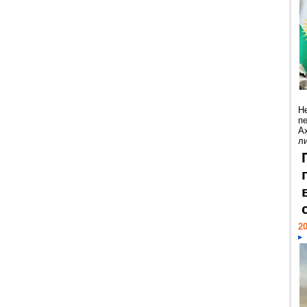
Н
п
А
ли
20