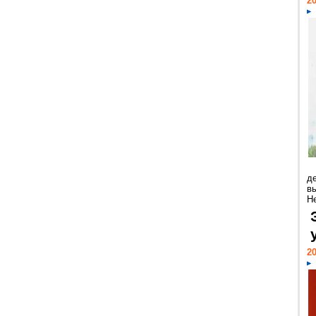
20
д
в
Н
20