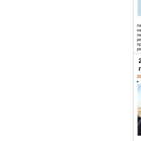
п
н
з
р
п
ре
20