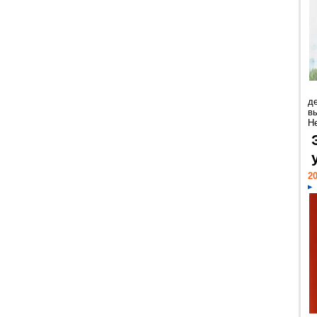
д
в
Н
20