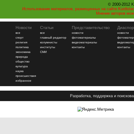
© 2000-2012 K
Использование материалов, размещенных на сайте Kurdistan
Мнение авторов мож
Новости
Статьи
Представительство
Диаспор
все
все
новости
новости
спорт
главный редактор
фотоматериалы
фотоматер
религия
колумнисты
видеоматериалы
видеомате
политика
институты
контакты
контакты
экономика
СМИ
природа
общество
культура
наука
происшествия
избранное
Разработка, поддержка и поискова