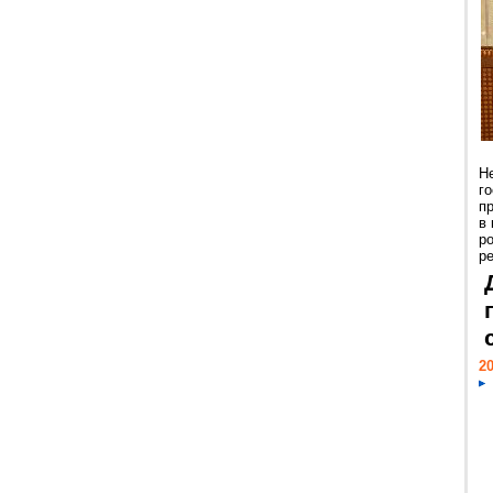
Н
г
п
в
р
ре
20