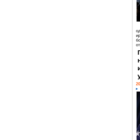
о
и
б
от
20