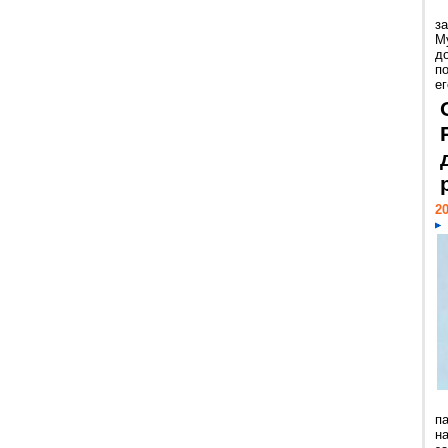
з
М
д
п
ег
20
п
н