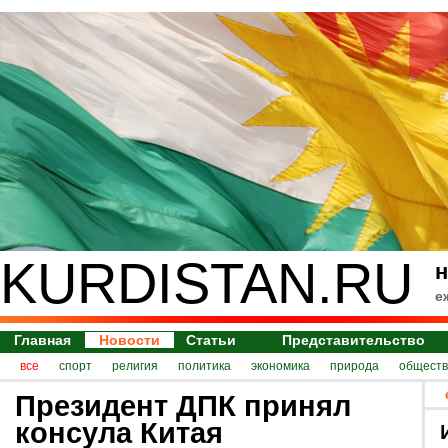
KURDISTAN.RU
н
е
Главная
Новости
Статьи
Представительство
все
спорт
религия
политика
экономика
природа
обществ
Президент ДПК принял
консула Китая