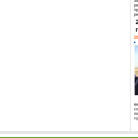
з
р
п
ре
20
ве
с
п
го