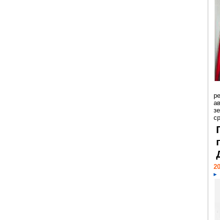
р
ав
з
с
20