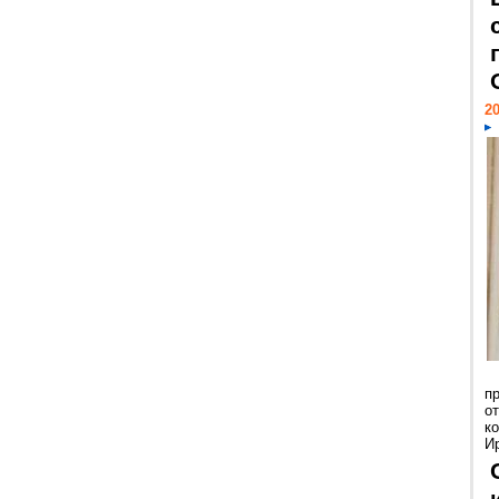
20
п
о
к
И