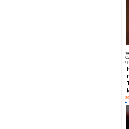
з
С
пр
20