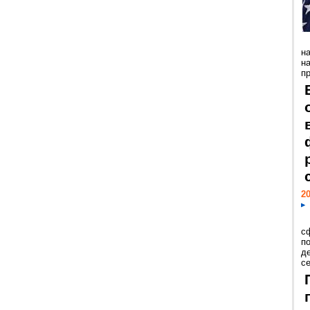
н
н
пр
20
с
п
д
се