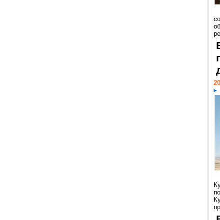
со
о
ре
20
К
п
К
пр