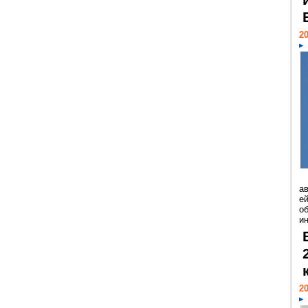
20
а
ей
о
и
20