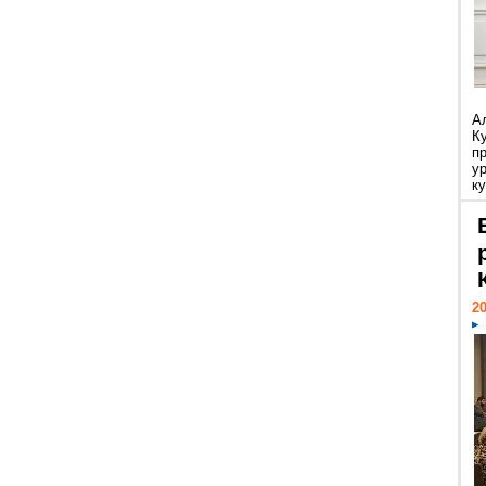
А
К
п
у
ку
20