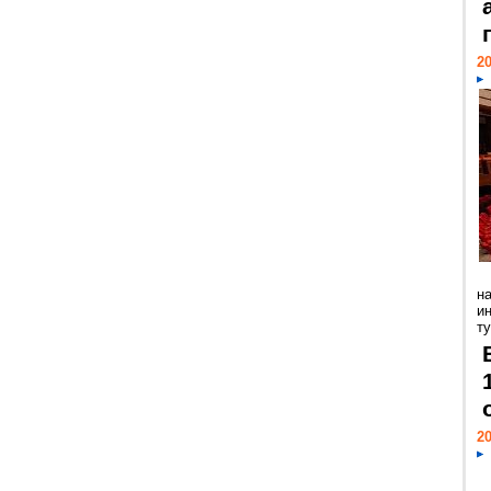
20
н
и
ту
20