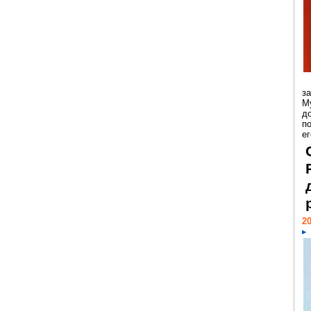
з
М
д
п
ег
20