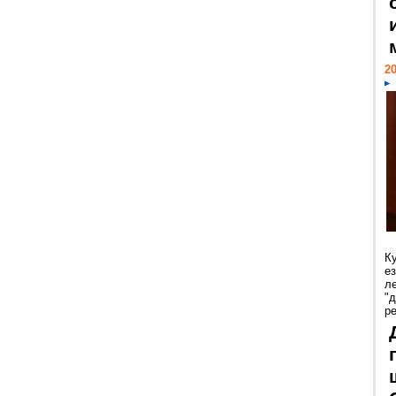
20
К
е
л
"
р