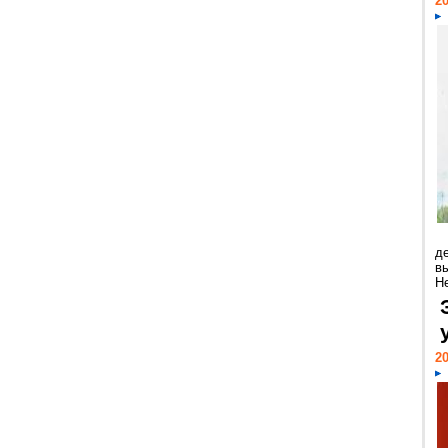
20
д
в
Н
20