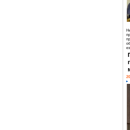
Н
п
п
о
ез
20