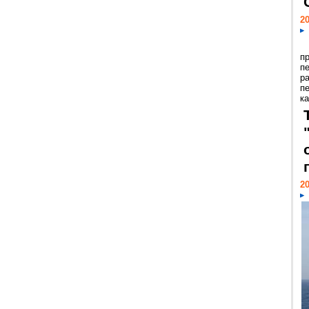
20
п
п
р
п
ка
20