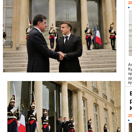
20
А
К
п
у
ку
20