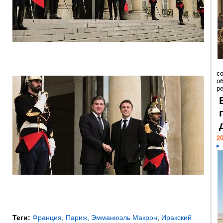
со
о
ре
20
Теги:
Франция
,
Париж
,
Эмманюэль Макрон
,
Иракский