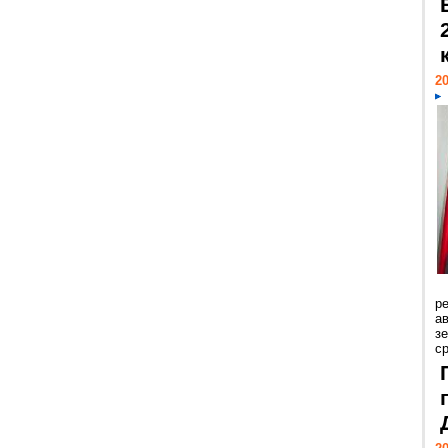
20
р
ав
з
с