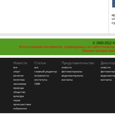
и
ч
с
© 2000-2012 K
Использование материалов, размещенных на сайте Kurdistan
Мнение авторов мож
Новости
Статьи
Представительство
Диаспор
все
все
новости
новости
спорт
главный редактор
фотоматериалы
фотоматер
религия
колумнисты
видеоматериалы
видеомате
политика
институты
контакты
контакты
экономика
СМИ
природа
общество
культура
наука
происшествия
избранное