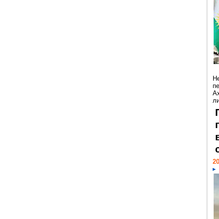
Н
п
А
ли
20