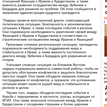
отношений Франции с Ираком и Курдистаном, а также
важность развития сотрудничества между Эрбилем и
Багдадом для решения их проблем. Об этом сообщается в
заявлении администрации курдского президента.
20
"Лидеры провели всесторонний диалог, охватывающий
политическую ситуацию, безопасность и экономическую
ситуацию в Ираке, а также последние события в регионе.
Они подчеркнули необходимость укрепления связей между
Францией и Ираком и Курдистаном в соответствии со
стратегическим соглашением между Ираком и Францией".
Признавая сложную региональную ситуацию, президенты
подчеркнули необходимость поддержания мира и
стабильности в Ираке, а также важность постоянного
диалога между Эрбилем и Багдадом для разрешения их
споров.
Н
Учитывая сложную ситуацию на Ближнем Востоке,
г
лидеры подчеркнули важность совместной работы, чтобы не
п
допустить обострения конфликтов и защитить благополучие
в
простых людей. Они также обсудили оказание помощи
р
пострадавшим от конфликтов, и признали, что усложнение
ре
ситуации может нанести ущерб миру и стабильности в
регионе в целом.
"Кроме того, лидеры обсудили последние события в
борьбе с терроризмом, в частности, угрозы, исходящие от
ИГИЛ. Они также затронули отношения между Ираком и
Курдистаном с соседними странами и более широким
20