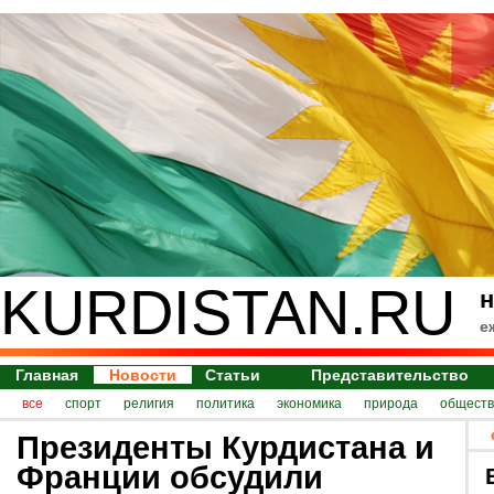
KURDISTAN.RU
н
е
Главная
Новости
Статьи
Представительство
все
спорт
религия
политика
экономика
природа
обществ
Президенты Курдистана и
Франции обсудили