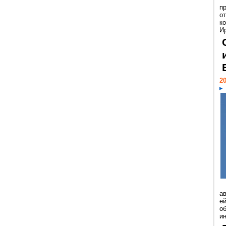
п
о
к
И
20
а
ей
о
и