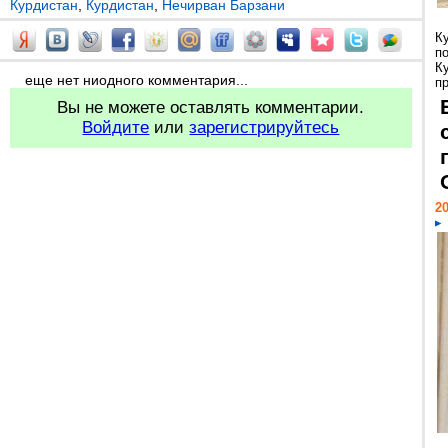
Курдистан
,
Курдистан
,
Нечирван Барзани
К
п
К
еще нет ниодного комментария...
пр
Вы не можете оставлять комментарии.
Войдите
или
зарегистрируйтесь
20