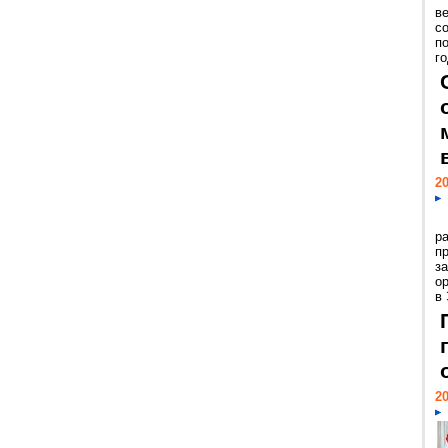
ве
с
п
го
20
р
пр
з
о
в
20