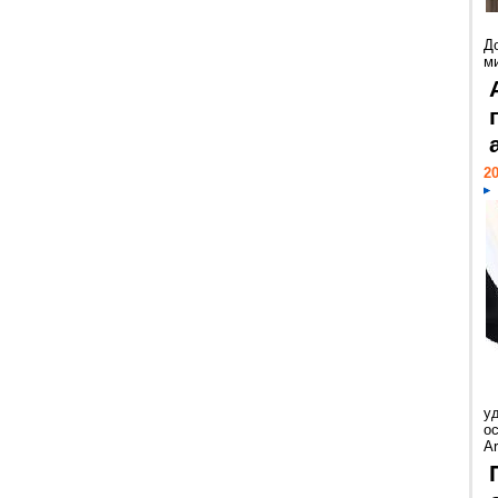
Д
м
20
у
ос
Ar