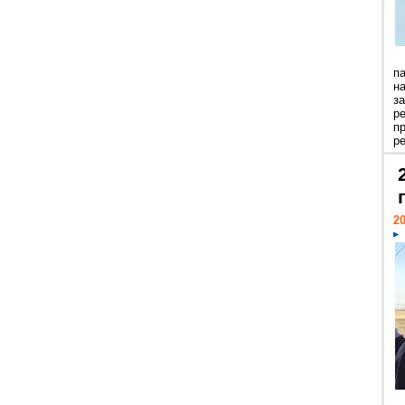
п
н
з
р
п
ре
20