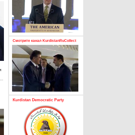
Смотрите канал KurdistanRuCollect
и
..
е
Kurdistan Democratic Party