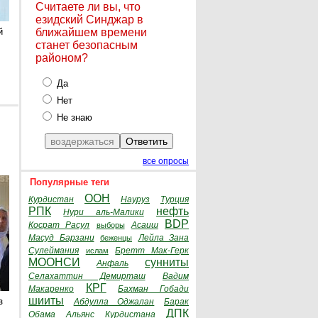
Считаете ли вы, что
езидский Синджар в
й
ближайшем времени
станет безопасным
районом?
Да
Нет
Не знаю
все опросы
Популярные теги
ООН
Курдистан
Науруз
Турция
РПК
нефть
Нури аль-Малики
BDP
Косрат Расул
Асаиш
выборы
Масуд Барзани
Лейла Зана
беженцы
Сулеймания
Бретт Мак-Герк
ислам
МООНСИ
сунниты
Анфаль
Селахаттин Демирташ
Вадим
КРГ
Макаренко
Бахман Гобади
шииты
з
Абдулла Оджалан
Барак
ДПК
Обама
Альянс Курдистана