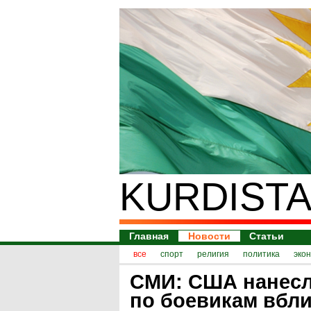
KURDISTA
Главная
Новости
Статьи
все
спорт
религия
политика
эко
СМИ: США нанес
по боевикам вбл