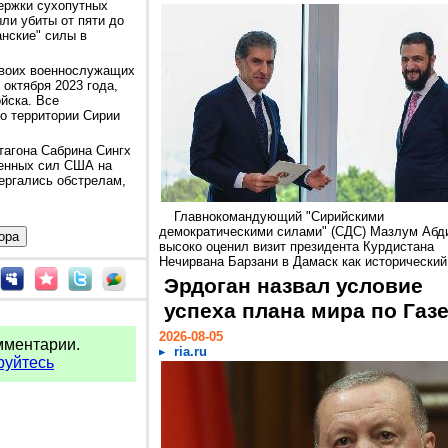
ержки сухопутных
ыли убиты от пяти до
нские" силы в
своих военнослужащих
октября 2023 года,
ойска. Все
о территории Сирии
тагона Сабрина Сингх
женных сил США на
ергались обстрелам,
Главнокомандующий "Сирийскими
демократическими силами" (СДС) Мазлум Абд
высоко оценил визит президента Курдистана
Нечирвана Барзани в Дамаск как исторический.
Эрдоган назвал условие
успеха плана мира по Газ
2026-08-05
мментарии.
ria.ru
руйтесь