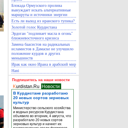
Блокада Ормузского пролива
вынуждает искать альтернативные
маршруты и источники энергии
Есть ли выход из иранского тупика?
Золотой голос Курдистана
Эрдоган "подливает масла в огонь"
ближневосточного кризиса
Замена баасистов на радикальных
исламистов в Дамаске не улучшило
положение курдов и других
меньшинств
Ирак как окно Ирана в арабский мир
Hani
Подпишитесь на наши новости
K
urdistan.Ru
Новости
В Курдистане разработано
20 новых сортов зерновых
культур
Министерство сельского хозяйства
и водных ресурсов Курдистана
объявило во вторник, 4 августа, что
разработало 20 новых сортов
зерновых культур и начнет их