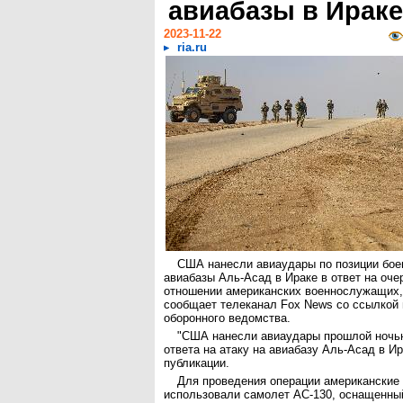
авиабазы в Ираке
2023-11-22
ria.ru
США нанесли авиаудары по позиции бое
авиабазы Аль-Асад в Ираке в ответ на оче
отношении американских военнослужащих,
сообщает телеканал Fox News со ссылкой 
оборонного ведомства.
"США нанесли авиаудары прошлой ночью
ответа на атаку на авиабазу Аль-Асад в Ира
публикации.
Для проведения операции американские
использовали самолет AC-130, оснащенны