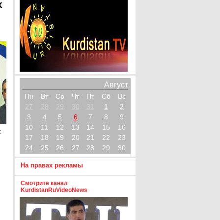
х
Август
Пн
Вт
Ср
Чт
Пт
Сб
Вс
27
28
29
30
31
1
2
3
4
5
6
7
8
9
10
11
12
13
14
15
16
х
17
18
19
20
21
22
23
24
25
26
27
28
29
30
На правах рекламы
Смотрите канал
KurdistanRuVideoNews