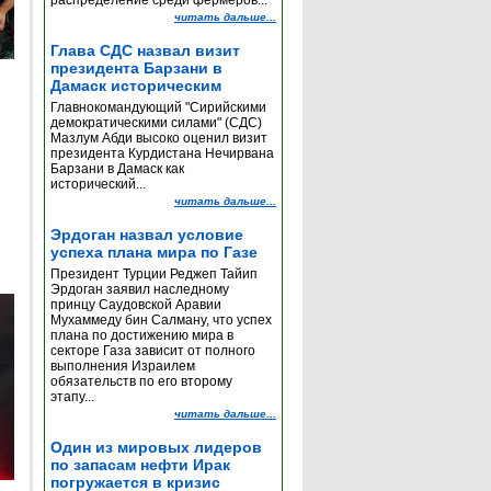
распределение среди фермеров...
читать дальше...
Глава СДС назвал визит
президента Барзани в
Дамаск историческим
Главнокомандующий "Сирийскими
демократическими силами" (СДС)
Мазлум Абди высоко оценил визит
президента Курдистана Нечирвана
Барзани в Дамаск как
исторический...
читать дальше...
Эрдоган назвал условие
успеха плана мира по Газе
Президент Турции Реджеп Тайип
Эрдоган заявил наследному
принцу Саудовской Аравии
Мухаммеду бин Салману, что успех
плана по достижению мира в
секторе Газа зависит от полного
выполнения Израилем
обязательств по его второму
этапу...
читать дальше...
Один из мировых лидеров
по запасам нефти Ирак
погружается в кризис