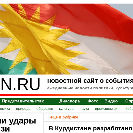
N.RU
новостной сайт о события
ежедневные новости политики, культур
Представительство
Диаспора
Фото
Видео
Оп
номика
природа
общество
культура
наука
происшествия
изб
еще в рубрике
ли удары
изи
В Курдистане разработано