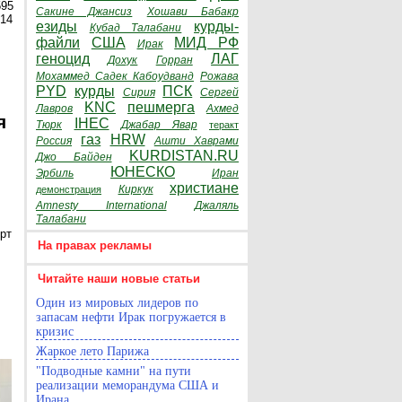
595
Сакине Джансиз
Хошави Бабакр
014
езиды
курды-
Кубад Талабани
файли
США
МИД РФ
Ирак
геноцид
ЛАГ
Дохук
Горран
Мохаммед Садек Кабоудванд
Рожава
PYD
курды
ПСК
Сирия
Сергей
KNC
пешмерга
Лавров
Ахмед
я
IHEC
Тюрк
Джабар Явар
теракт
газ
HRW
Россия
Ашти Хаврами
KURDISTAN.RU
Джо Байден
ЮНЕСКО
Эрбиль
Иран
христиане
Киркук
демонстрация
Amnesty International
Джаляль
Талабани
рт
На правах рекламы
Читайте наши новые статьи
Один из мировых лидеров по
запасам нефти Ирак погружается в
кризис
Жаркое лето Парижа
"Подводные камни" на пути
реализации меморандума США и
Ирана