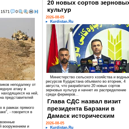
20 новых сортов зерновы
культур
1571
0
2026-08-05
Kurdistan.Ru
Министерство сельского хозяйства и водны
ресурсов Курдистана объявило во вторник, 4
виков неподалеку от
августа, что разработало 20 новых сортов
редную атаку в
зерновых культур и начнет их распределение
 находящихся на ней,
среди фермеров...
на представителей
Глава СДС назвал визит
президента Барзани в
 в рамках прямого
ке", - говорится в
Дамаск историческим
 военные
2026-08-05
й вооружением и
Kurdistan.Ru