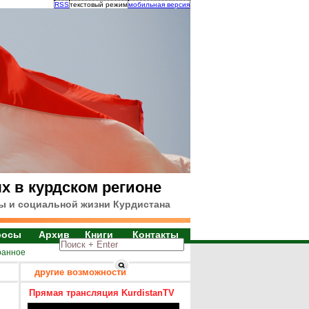
RSS
текстовый режим
мобильная версия
х в курдском регионе
ы и социальной жизни Курдистана
росы
Архив
Книги
Контакты
ранное
другие возможности
Прямая трансляция KurdistanTV