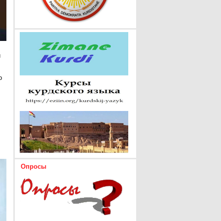
и
о
Опросы