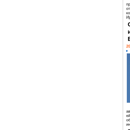
п
о
к
И
20
а
ей
о
и