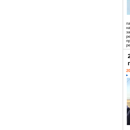
п
н
з
р
п
ре
20