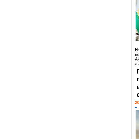
Н
п
А
ли
20