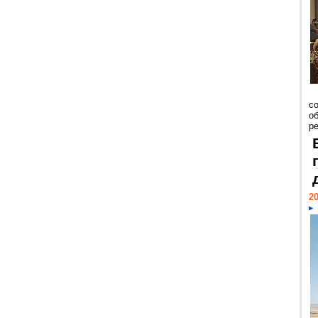
со
о
ре
20