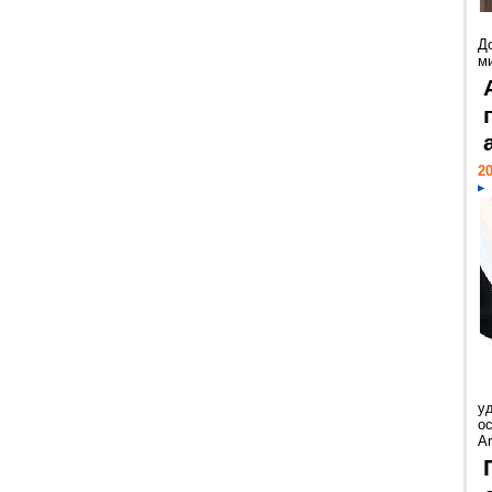
Д
м
20
у
ос
Ar