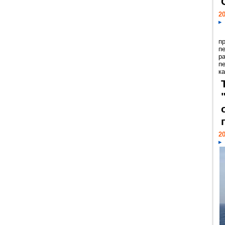
20
п
п
р
п
ка
20