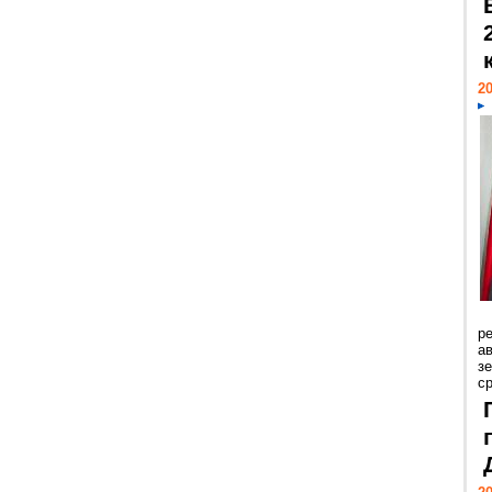
20
р
ав
з
с