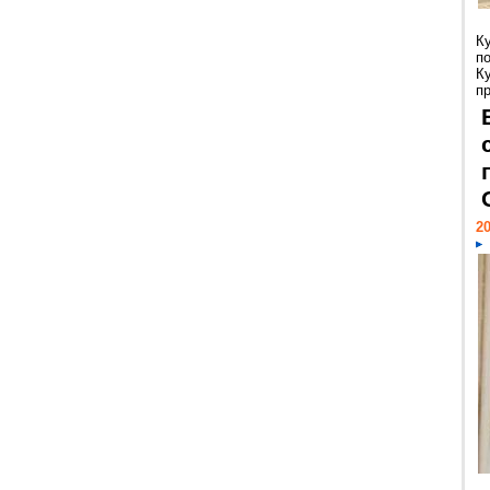
К
п
К
пр
20