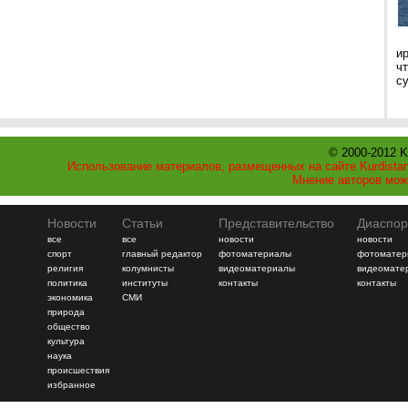
и
ч
с
© 2000-2012 K
Использование материалов, размещенных на сайте Kurdistan
Мнение авторов мож
Новости
Статьи
Представительство
Диаспор
все
все
новости
новости
спорт
главный редактор
фотоматериалы
фотоматер
религия
колумнисты
видеоматериалы
видеомате
политика
институты
контакты
контакты
экономика
СМИ
природа
общество
культура
наука
происшествия
избранное