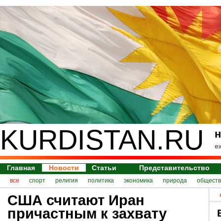
KURDISTAN.RU
н
е
Главная
Новости
Статьи
Представительство
все
спорт
религия
политика
экономика
природа
обществ
США считают Иран
причастным к захвату