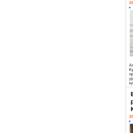
20
А
К
п
у
ку
20