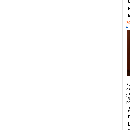
20
К
е
л
"
р