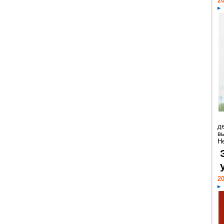
20
д
в
Н
20