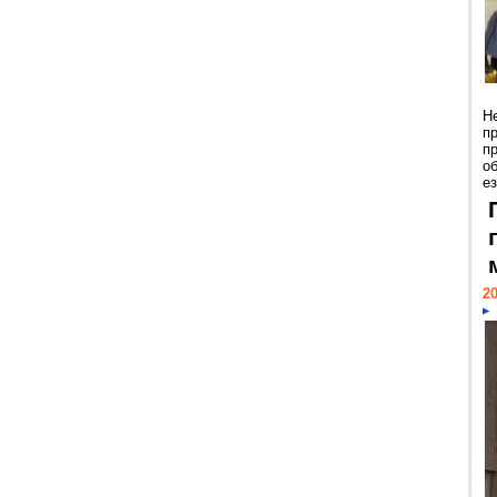
Н
п
п
о
ез
20