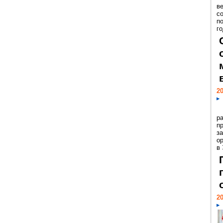
ве
с
п
го
20
р
пр
з
о
в
20