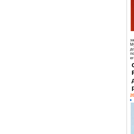
з
М
д
п
ег
20