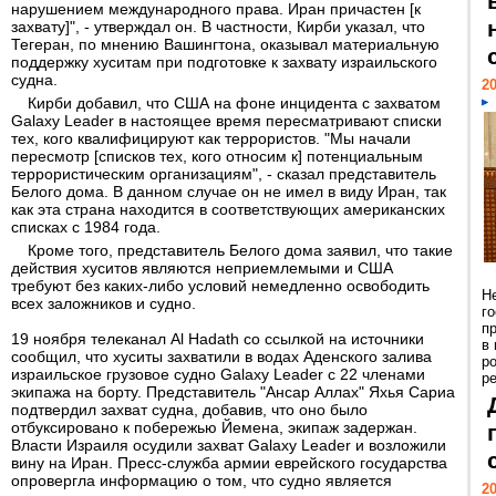
нарушением международного права. Иран причастен [к
захвату]", - утверждал он. В частности, Кирби указал, что
Тегеран, по мнению Вашингтона, оказывал материальную
поддержку хуситам при подготовке к захвату израильского
судна.
20
Кирби добавил, что США на фоне инцидента с захватом
Galaxy Leader в настоящее время пересматривают списки
тех, кого квалифицируют как террористов. "Мы начали
пересмотр [списков тех, кого относим к] потенциальным
террористическим организациям", - сказал представитель
Белого дома. В данном случае он не имел в виду Иран, так
как эта страна находится в соответствующих американских
списках с 1984 года.
Кроме того, представитель Белого дома заявил, что такие
действия хуситов являются неприемлемыми и США
требуют без каких-либо условий немедленно освободить
Н
всех заложников и судно.
г
п
19 ноября телеканал Al Hadath со ссылкой на источники
в
сообщил, что хуситы захватили в водах Аденского залива
р
израильское грузовое судно Galaxy Leader с 22 членами
ре
экипажа на борту. Представитель "Ансар Аллах" Яхья Сариа
подтвердил захват судна, добавив, что оно было
отбуксировано к побережью Йемена, экипаж задержан.
Власти Израиля осудили захват Galaxy Leader и возложили
вину на Иран. Пресс-служба армии еврейского государства
опровергла информацию о том, что судно является
20