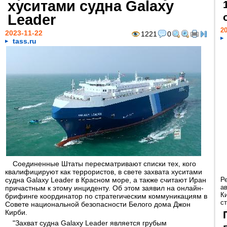
хуситами судна Galaxy
Leader
20
2023-11-22
1221
0
tass.ru
Соединенные Штаты пересматривают списки тех, кого
квалифицируют как террористов, в свете захвата хуситами
судна Galaxy Leader в Красном море, а также считают Иран
Р
а
причастным к этому инциденту. Об этом заявил на онлайн-
К
брифинге координатор по стратегическим коммуникациям в
ст
Совете национальной безопасности Белого дома Джон
Кирби.
"Захват судна Galaxy Leader является грубым