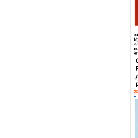
з
М
д
п
ег
20