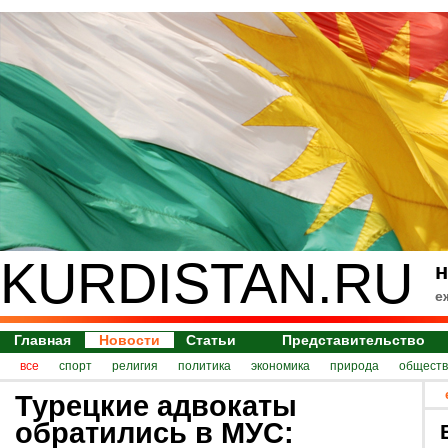
KURDISTAN.RU
н
е
Главная
Новости
Статьи
Представительство
все
спорт
религия
политика
экономика
природа
обществ
Турецкие адвокаты
обратились в МУС: