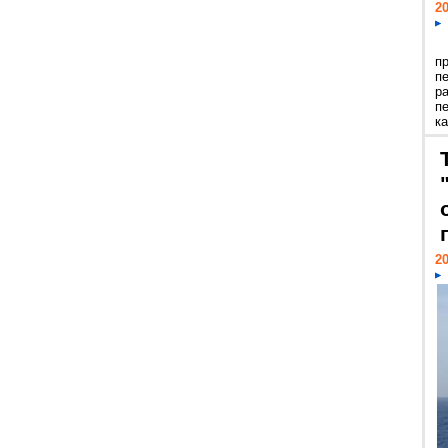
20
п
п
р
п
ка
20