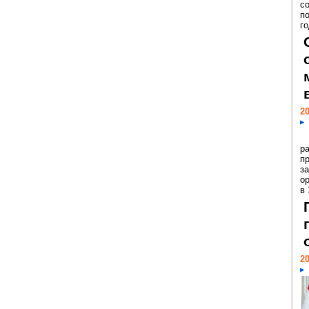
с
п
го
20
р
пр
з
о
в
20