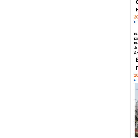
20
с
к
в
Jo
дн
20