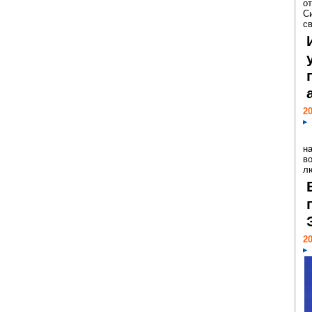
о
С
св
20
н
в
лю
20