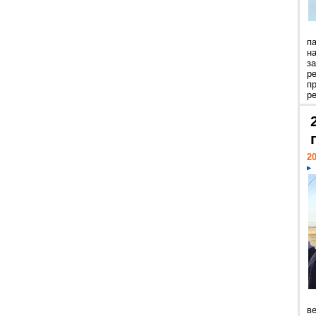
п
н
з
р
п
ре
20
ве