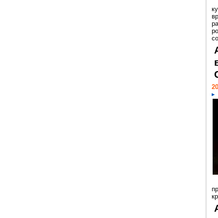
к
в
р
р
с
20
п
к