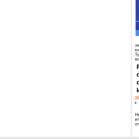
з
к
Т
во
20
Н
в
о