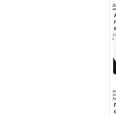
Д
м
20
у
ос
Ar