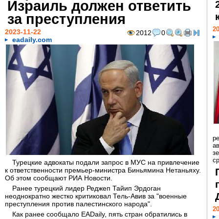
Израиль должен ответить
за преступления
20
2023-11-22
2012
0
eadaily.com
р
ав
з
с
Турецкие адвокаты подали запрос в МУС на привлечение
к ответственности премьер-министра Биньямина Нетаньяху.
Об этом сообщают РИА Новости.
Ранее турецкий лидер Реджеп Тайип Эрдоган
неоднократно жестко критиковал Тель-Авив за "военные
преступления против палестинского народа".
20
Как ранее сообщало EADaily, пять стран обратились в