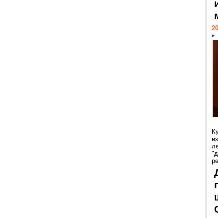
20
К
е
л
"
р