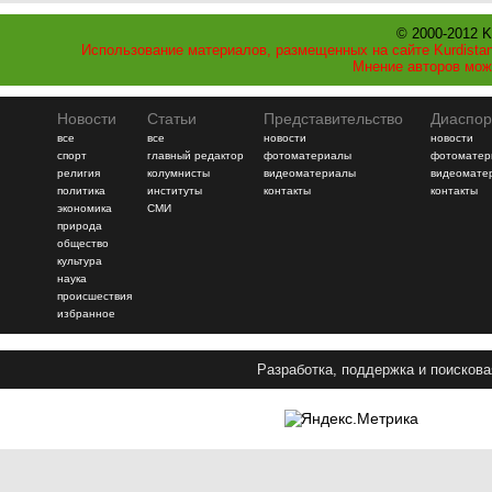
© 2000-2012 K
Использование материалов, размещенных на сайте Kurdistan
Мнение авторов мож
Новости
Статьи
Представительство
Диаспор
все
все
новости
новости
спорт
главный редактор
фотоматериалы
фотоматер
религия
колумнисты
видеоматериалы
видеомате
политика
институты
контакты
контакты
экономика
СМИ
природа
общество
культура
наука
происшествия
избранное
Разработка, поддержка и поискова