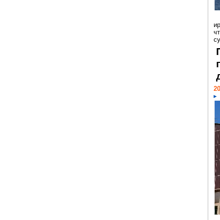
и
ч
с
20