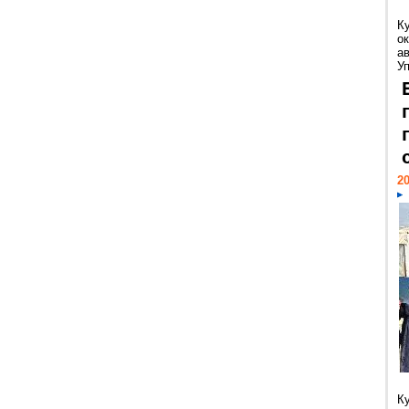
К
ок
а
У
20
К