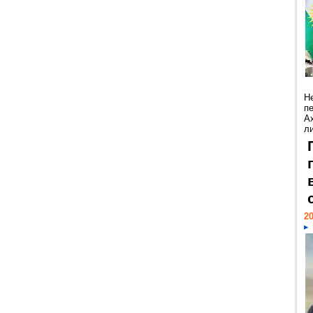
Н
п
А
ли
20