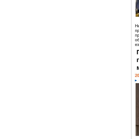
Н
п
п
о
ез
20