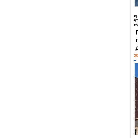
и
ч
с
20