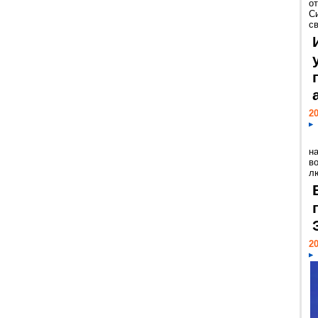
о
С
св
20
н
в
лю
20