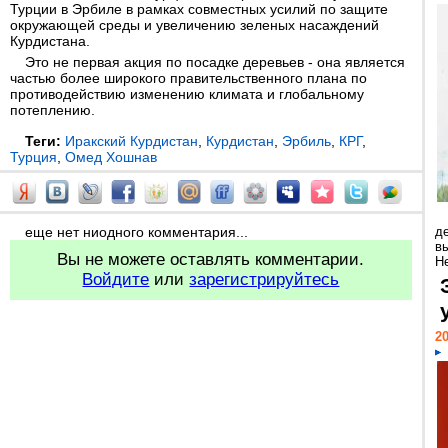
Турции в Эрбиле в рамках совместных усилий по защите
окружающей среды и увеличению зеленых насаждений
Курдистана.
Это не первая акция по посадке деревьев - она является
частью более широкого правительственного плана по
противодействию изменению климата и глобальному
потеплению.
Теги:
Иракский Курдистан
,
Курдистан
,
Эрбиль
,
КРГ
,
Турция
,
Омед Хошнав
еще нет ниодного комментария...
д
в
Вы не можете оставлять комментарии.
Н
Войдите
или
зарегистрируйтесь
20