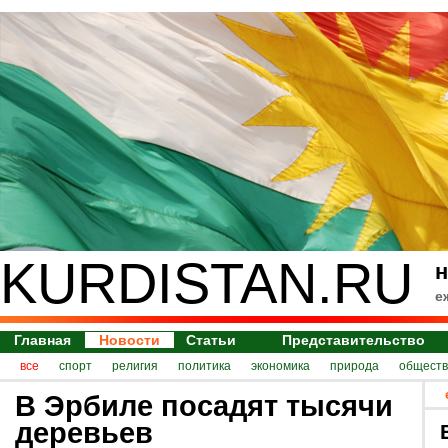
KURDISTAN.RU
н
е
Главная
Новости
Статьи
Представительство
все
спорт
религия
политика
экономика
природа
обществ
В Эрбиле посадят тысячи
деревьев