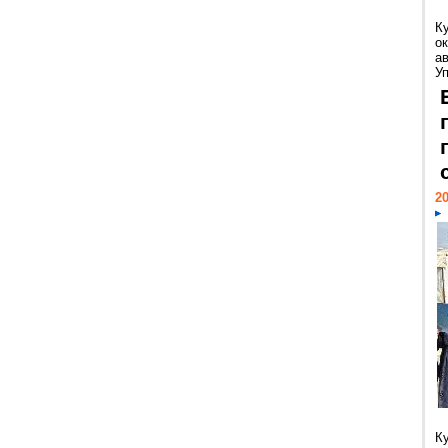
К
ок
а
У
20
К