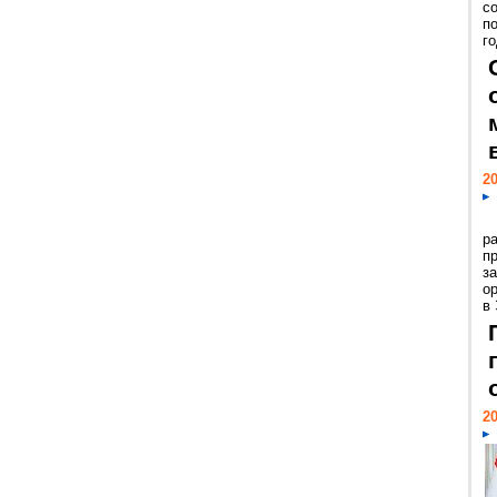
с
п
го
20
р
пр
з
о
в
20