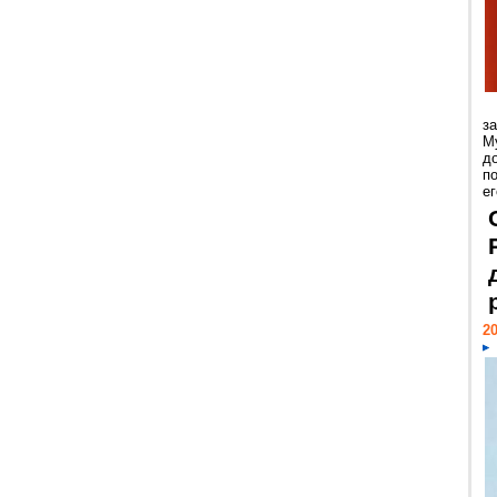
з
М
д
п
ег
20