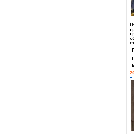
Н
п
п
о
ез
20