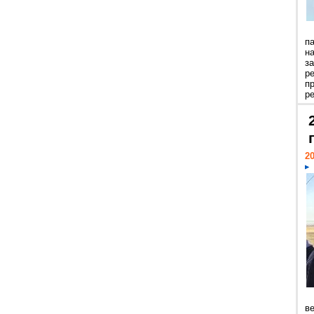
п
н
з
р
п
ре
20
ве