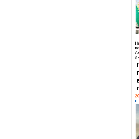
Н
п
А
ли
20