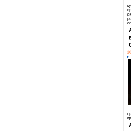
к
в
р
р
с
20
п
к