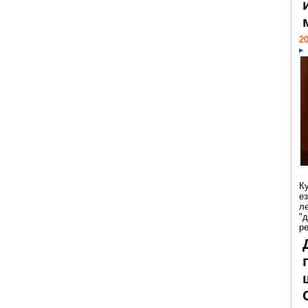
20
К
е
л
"
р