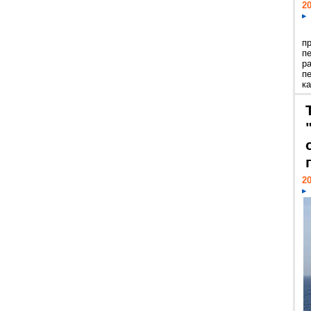
20
п
п
р
п
ка
20