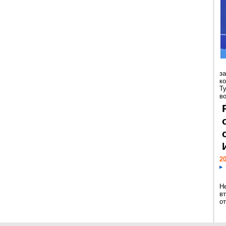
з
к
Т
во
20
Н
в
о