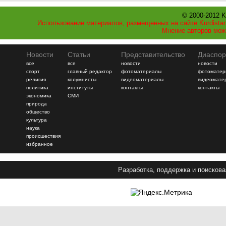
© 2000-2012 K
Использование материалов, размещенных на сайте Kurdistan
Мнение авторов мож
Новости
Статьи
Представительство
Диаспор
все
все
новости
новости
спорт
главный редактор
фотоматериалы
фотоматер
религия
колумнисты
видеоматериалы
видеомате
политика
институты
контакты
контакты
экономика
СМИ
природа
общество
культура
наука
происшествия
избранное
Разработка, поддержка и поискова