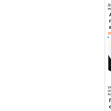
Д
м
20
у
ос
Ar