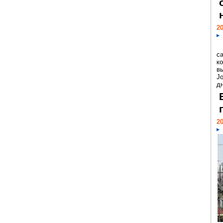
20
с
к
в
Jo
дн
20