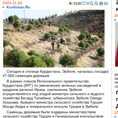
2023-11-23
3100
0
Kurdistan.Ru
20
Сегодня в столице Курдистана, Эрбиле, началась посадка
р
47 000 саженцев деревьев.
ав
В рамках планов Регионального правительства
з
Курдистана (КРГ) по увеличению зеленых насаждений в
с
курдском регионе Ирака, озеленение Эрбиля
осуществляется под эгидой министра сельского и водного
хозяйства Бегард Талабани, губернатора Эрбиля Омеда
Хошнава, бывшего министра сельского хозяйства Турции
Махди Акара и генерального консула Турции в Эрбиле.
Саженцы деревьев были подарены министерством
20
сельского хозяйства Турции и Генеральным консульством