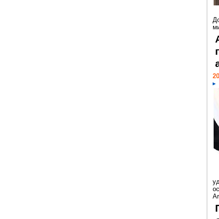
Д
м
20
у
ос
Ar