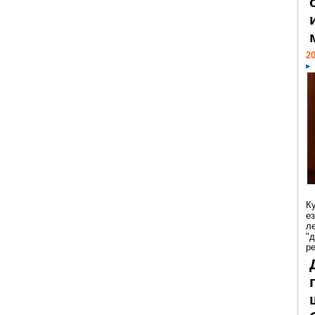
20
К
е
л
"
р