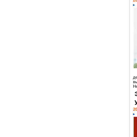
20
д
в
Н
20