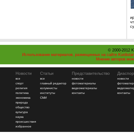
и
ч
с
© 2000-2012 K
Использование материалов, размещенных на сайте Kurdistan
Мнение авторов мож
Новости
Статьи
Представительство
Диаспор
все
все
новости
новости
спорт
главный редактор
фотоматериалы
фотоматер
религия
колумнисты
видеоматериалы
видеомате
политика
институты
контакты
контакты
экономика
СМИ
природа
общество
культура
наука
происшествия
избранное