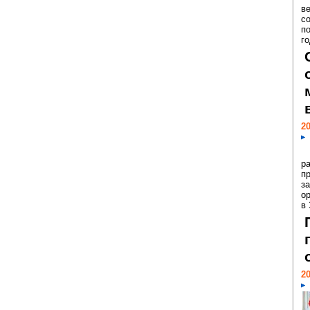
ве
с
п
го
20
р
пр
з
о
в
20