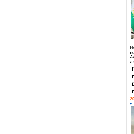
Н
п
А
ли
20