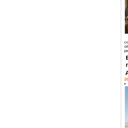
со
о
ре
20