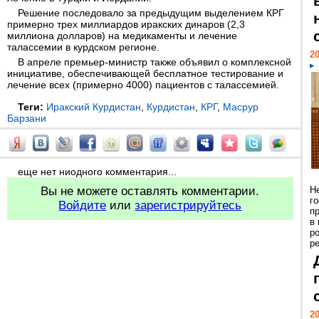
Решение последовало за предыдущим выделением КРГ
примерно трех миллиардов иракских динаров (2,3
миллиона долларов) на медикаменты и лечение
талассемии в курдском регионе.
20
В апреле премьер-министр также объявил о комплексной
инициативе, обеспечивающей бесплатное тестирование и
лечение всех (примерно 4000) пациентов с талассемией.
Теги:
Иракский Курдистан
,
Курдистан
,
КРГ
,
Масрур
Барзани
еще нет ниодного комментария...
Вы не можете оставлять комментарии.
Н
г
Войдите
или
зарегистрируйтесь
п
в
р
ре
20