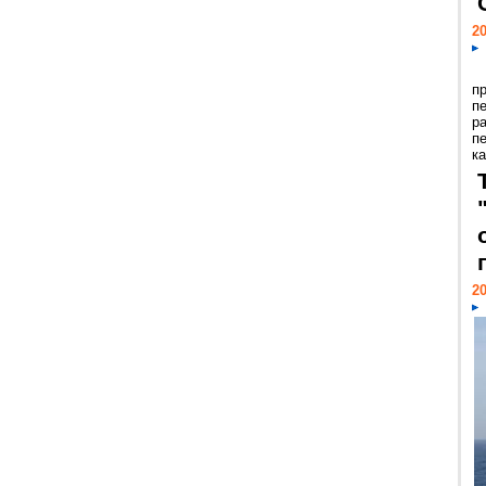
20
п
п
р
п
ка
20