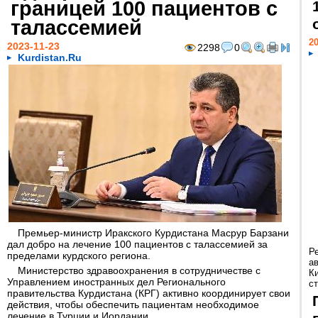
границей 100 пациентов с
талассемией
20
2023-11-23
2298
0
Kurdistan.Ru
Премьер-министр Иракского Курдистана Масрур Барзани
дал добро на лечение 100 пациентов с талассемией за
Р
пределами курдского региона.
а
Министерство здравоохранения в сотрудничестве с
К
Управлением иностранных дел Регионального
ст
правительства Курдистана (КРГ) активно координирует свои
действия, чтобы обеспечить пациентам необходимое
лечение в Турции и Иордании.