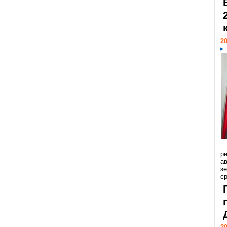
20
р
ав
з
с