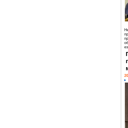
Н
п
п
о
ез
20