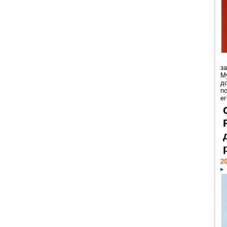
з
М
д
п
ег
20