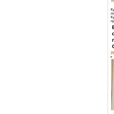
К
п
К
пр
20