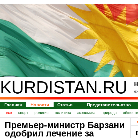
KURDISTAN.RU
н
е
Главная
Новости
Статьи
Представительство
все
спорт
религия
политика
экономика
природа
обществ
Премьер-министр Барзани
одобрил лечение за