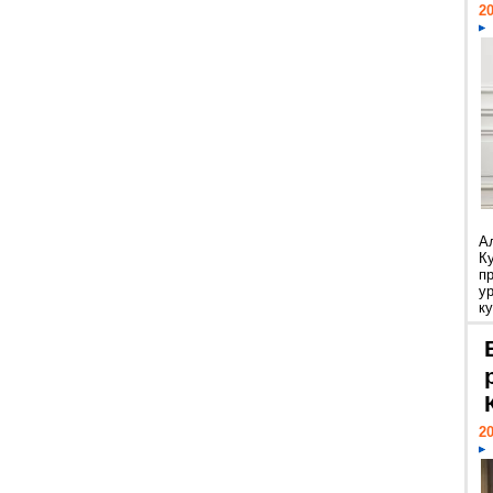
20
А
К
п
у
ку
20