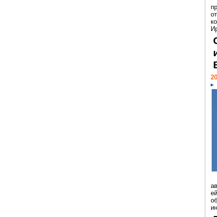
п
о
к
И
20
а
ей
о
и