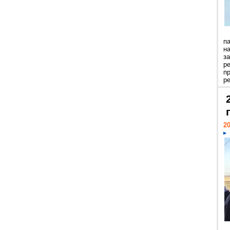
п
н
з
р
п
ре
20