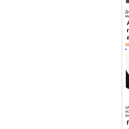
Д
м
20
у
ос
Ar