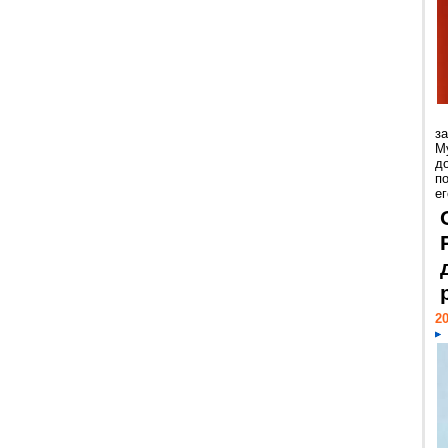
з
М
д
п
ег
20