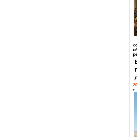
со
о
ре
20