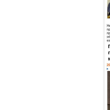
Н
п
п
о
ез
20