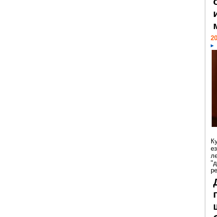
20
К
е
л
"
р