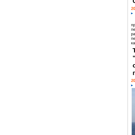
20
п
п
р
п
ка
20