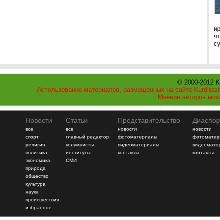
и
ч
с
© 2000-2012 K
Использование материалов, размещенных на сайте Kurdistan
Мнение авторов мож
Новости
Статьи
Представительство
Диаспор
все
все
новости
новости
спорт
главный редактор
фотоматериалы
фотоматер
религия
колумнисты
видеоматериалы
видеомате
политика
институты
контакты
контакты
экономика
СМИ
природа
общество
культура
наука
происшествия
избранное