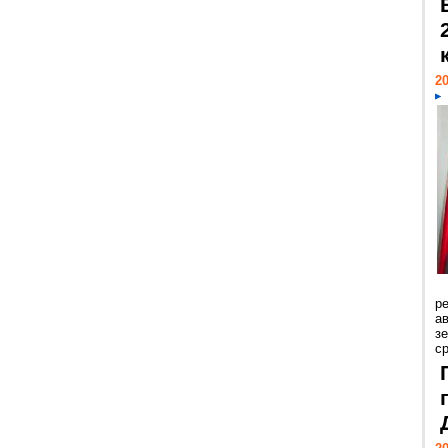
20
р
ав
з
с