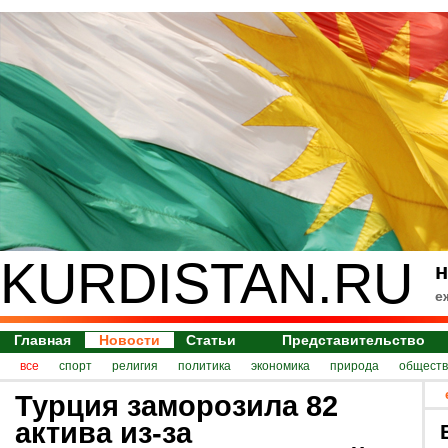
KURDISTAN.RU
н
е
Главная
Новости
Статьи
Представительство
все
спорт
религия
политика
экономика
природа
обществ
Турция заморозила 82
актива из-за