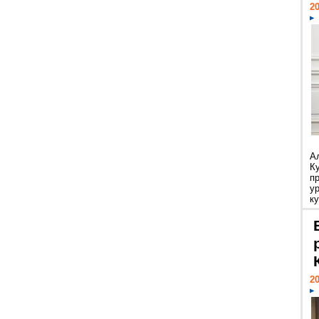
20
А
К
п
у
ку
20