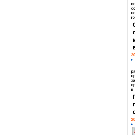
ве
с
п
го
20
р
пр
з
о
в
20