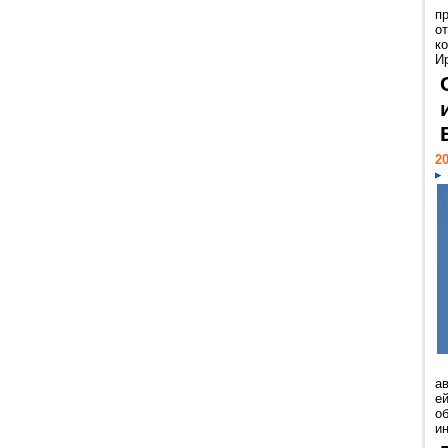
п
о
к
И
20
а
ей
о
и