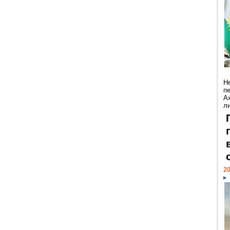
Н
п
А
ли
20