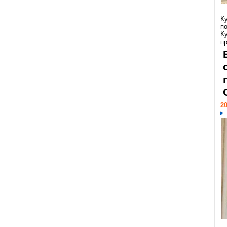
К
п
К
пр
20