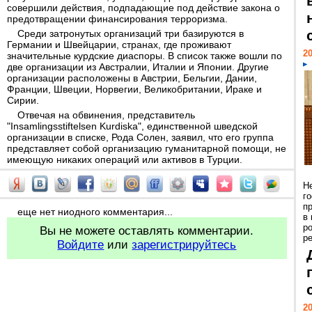
совершили действия, подпадающие под действие закона о
предотвращении финансирования терроризма.
Среди затронутых организаций три базируются в
Германии и Швейцарии, странах, где проживают
20
значительные курдские диаспоры. В список также вошли по
две организации из Австралии, Италии и Японии. Другие
организации расположены в Австрии, Бельгии, Дании,
Франции, Швеции, Норвегии, Великобритании, Ираке и
Сирии.
Отвечая на обвинения, представитель
"Insamlingsstiftelsen Kurdiska", единственной шведской
организации в списке, Рода Солен, заявил, что его группа
представляет собой организацию гуманитарной помощи, не
имеющую никаких операций или активов в Турции.
Н
г
п
еще нет ниодного комментария...
в
р
Вы не можете оставлять комментарии.
ре
Войдите
или
зарегистрируйтесь
20