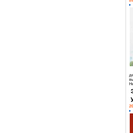
20
д
в
Н
20