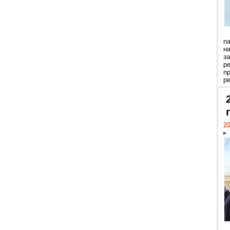
п
н
з
р
п
ре
20