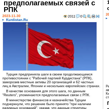
предполагаемых связей с
РПК
20
2023-11-30
2011
0
Kurdistan.Ru
Турция предприняла шаги в своем продолжающемся
противостоянии с "Рабочей партией Курдистана" (РПК),
заморозив местные активы 20 организаций и 62 частных
лиц в Австралии, Японии и нескольких европейских странах.
Р
а
В качестве основания для этого шага, по данным
К
"Reuters", упоминаются предполагаемые связи с РПК.
ст
В министерстве финансов и казначейства Турции
подчеркнули, что решение было принято "при наличии
разумных оснований", указав, что данные структуры