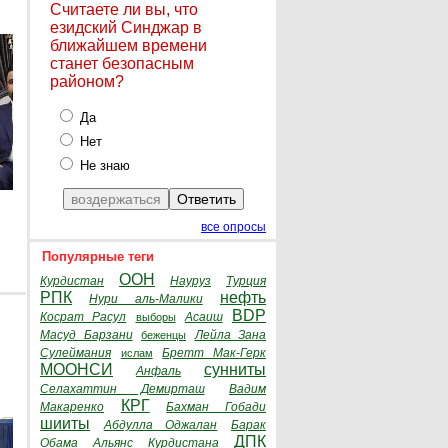
Считаете ли вы, что
езидский Синджар в
ближайшем времени
станет безопасным
районом?
Да
Нет
Не знаю
все опросы
Популярные теги
ООН
Курдистан
Науруз
Турция
РПК
нефть
Нури аль-Малики
BDP
Косрат Расул
Асаиш
выборы
Масуд Барзани
Лейла Зана
беженцы
Сулеймания
Бретт Мак-Герк
ислам
МООНСИ
сунниты
Анфаль
Селахаттин Демирташ
Вадим
КРГ
Макаренко
Бахман Гобади
шииты
Абдулла Оджалан
Барак
ДПК
Обама
Альянс Курдистана