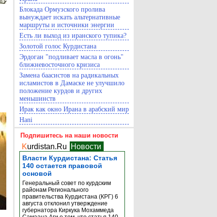
Блокада Ормузского пролива
вынуждает искать альтернативные
маршруты и источники энергии
Есть ли выход из иранского тупика?
Золотой голос Курдистана
Эрдоган "подливает масла в огонь"
ближневосточного кризиса
Замена баасистов на радикальных
исламистов в Дамаске не улучшило
положение курдов и других
меньшинств
Ирак как окно Ирана в арабский мир
Hani
Подпишитесь на наши новости
K
urdistan.Ru
Новости
Власти Курдистана: Статья
140 остается правовой
основой
Генеральный совет по курдским
районам Регионального
правительства Курдистана (КРГ) 6
августа отклонил утверждение
губернатора Киркука Мохаммеда