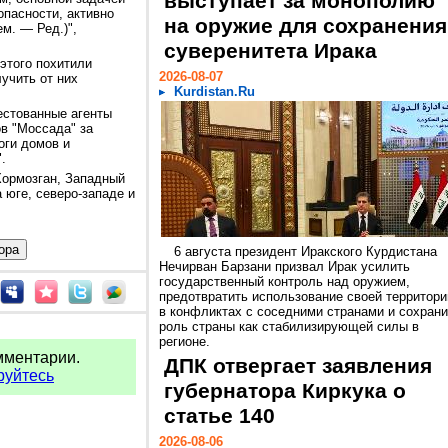
выступает за монополию
опасности, активно
на оружие для сохранения
м. — Ред.)",
суверенитета Ирака
этого похитили
2026-08-07
учить от них
Kurdistan.Ru
естованные агенты
в "Моссада" за
оги домов и
.
Хормозган, Западный
 юге, северо-западе и
6 августа президент Иракского Курдистана
Нечирван Барзани призвал Ирак усилить
государственный контроль над оружием,
предотвратить использование своей территори
в конфликтах с соседними странами и сохрани
роль страны как стабилизирующей силы в
регионе.
мментарии.
ДПК отвергает заявления
руйтесь
губернатора Киркука о
статье 140
2026-08-06