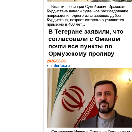
Власти провинции Сулеймания Иракского
Курдистана начали судебное расследование
повреждения одного из старейших дубов
Курдистана, возраст которого оценивается
примерно в 400 лет...
В Тегеране заявили, что
согласовали с Оманом
почти все пункты по
Ормузскому проливу
2026-08-06
interfax.ru
Соглашение Ирана и Омана по Ормузскому