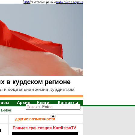
RSS
текстовый режим
мобильная версия
х в курдском регионе
ы и социальной жизни Курдистана
росы
Архив
Книги
Контакты
ранное
другие возможности
Прямая трансляция KurdistanTV
я