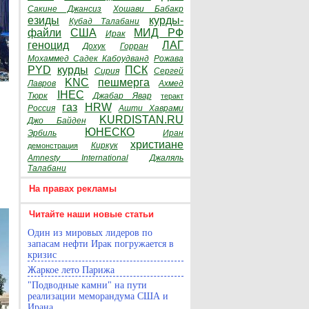
Сакине Джансиз
Хошави Бабакр
езиды
курды-
Кубад Талабани
файли
США
МИД РФ
Ирак
геноцид
ЛАГ
Дохук
Горран
Мохаммед Садек Кабоудванд
Рожава
PYD
курды
ПСК
Сирия
Сергей
KNC
пешмерга
Лавров
Ахмед
IHEC
Тюрк
Джабар Явар
теракт
газ
HRW
Россия
Ашти Хаврами
KURDISTAN.RU
Джо Байден
ЮНЕСКО
Эрбиль
Иран
христиане
Киркук
демонстрация
Amnesty International
Джаляль
Талабани
На правах рекламы
Читайте наши новые статьи
Один из мировых лидеров по
запасам нефти Ирак погружается в
кризис
Жаркое лето Парижа
"Подводные камни" на пути
реализации меморандума США и
Ирана