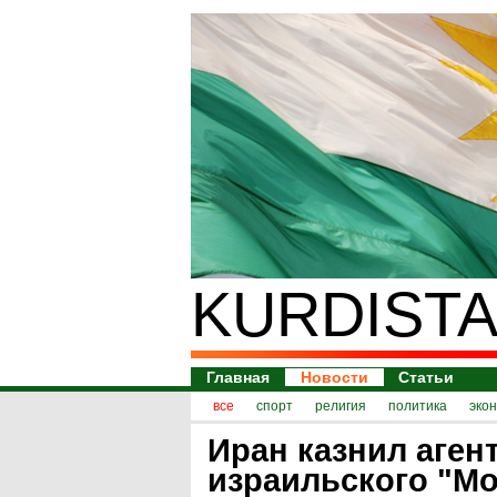
KURDISTA
Главная
Новости
Статьи
все
спорт
религия
политика
эко
Иран казнил аген
израильского "М