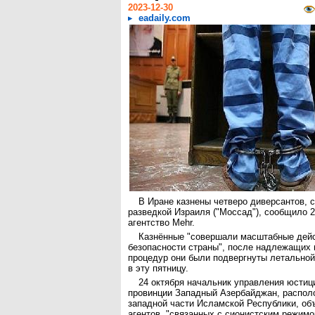
2023-12-30
eadaily.com
В Иране казнены четверо диверсантов, 
разведкой Израиля ("Моссад"), сообщило 2
агентство Mehr.
Казнëнные "совершали масштабные дейс
безопасности страны", после надлежащих
процедур они были подвергнуты летальной
в эту пятницу.
24 октября начальник управления юстиц
провинции Западный Азербайджан, располо
западной части Исламской Республики, объ
агентов, "связанных с сионистским режимо