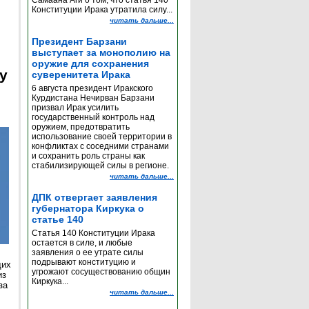
Самаана Аги о том, что статья 140
Конституции Ирака утратила силу...
читать дальше...
Президент Барзани
выступает за монополию на
оружие для сохранения
y
суверенитета Ирака
6 августа президент Иракского
Курдистана Нечирван Барзани
призвал Ирак усилить
государственный контроль над
оружием, предотвратить
использование своей территории в
конфликтах с соседними странами
и сохранить роль страны как
стабилизирующей силы в регионе.
читать дальше...
ДПК отвергает заявления
губернатора Киркука о
статье 140
Статья 140 Конституции Ирака
остается в силе, и любые
заявления о ее утрате силы
подрывают конституцию и
щих
угрожают сосуществованию общин
из
Киркука...
за
читать дальше...