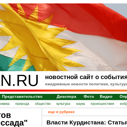
N.RU
новостной сайт о события
ежедневные новости политики, культур
Представительство
Диаспора
Фото
Видео
Оп
номика
природа
общество
культура
наука
происшествия
изб
еще в рубрике
тов
оссада"
Власти Курдистана: Стать