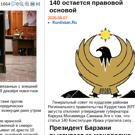
140 остается правовой
1664
0
основой
2026-08-07
Kurdistan.Ru
связанных с внешней
9 декабря новостное
твия против
Генеральный совет по курдским районам
 юридических
Регионального правительства Курдистана (КРГ
 экзекуции рано утром
августа отклонил утверждение губернатора
Киркука Мохаммеда Самаана Аги о том, что
статья 140 Конституции Ирака утратила силу...
ии иранской
женной в северо-
Президент Барзани
явил об аресте 10
м, основной задачей