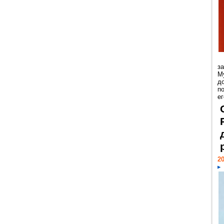
з
М
д
п
ег
20