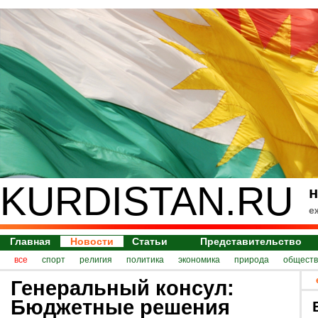
KURDISTAN.RU
н
е
Главная
Новости
Статьи
Представительство
все
спорт
религия
политика
экономика
природа
обществ
Генеральный консул:
Бюджетные решения