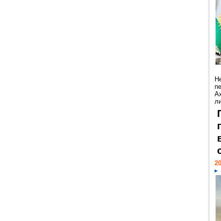
Н
п
А
ли
20