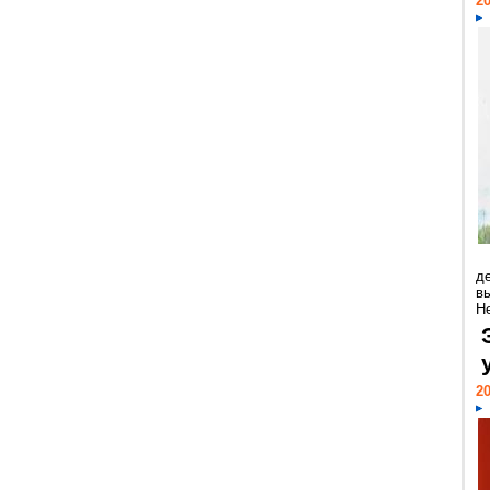
20
д
в
Н
20