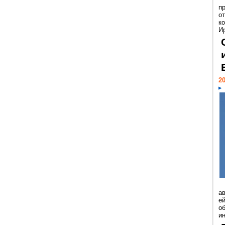
п
о
к
И
20
а
ей
о
и