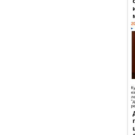
20
К
е
л
"
р