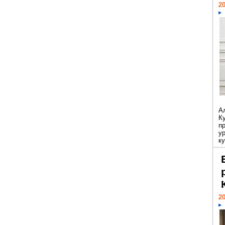
20
А
К
п
у
ку
20