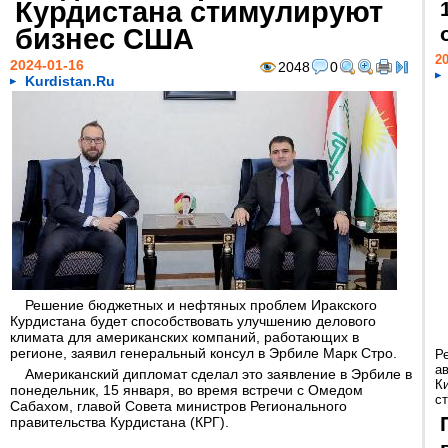
Курдистана стимулируют
бизнес США
20
2024-01-16
2048
0
Kurdistan.Ru
Решение бюджетных и нефтяных проблем Иракского
Курдистана будет способствовать улучшению делового
климата для американских компаний, работающих в
регионе, заявил генеральный консул в Эрбиле Марк Стро.
Р
а
Американский дипломат сделал это заявление в Эрбиле в
К
понедельник, 15 января, во время встречи с Омедом
ст
Сабахом, главой Совета министров Регионального
правительства Курдистана (КРГ).