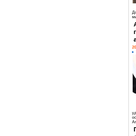
Д
м
20
у
ос
Ar