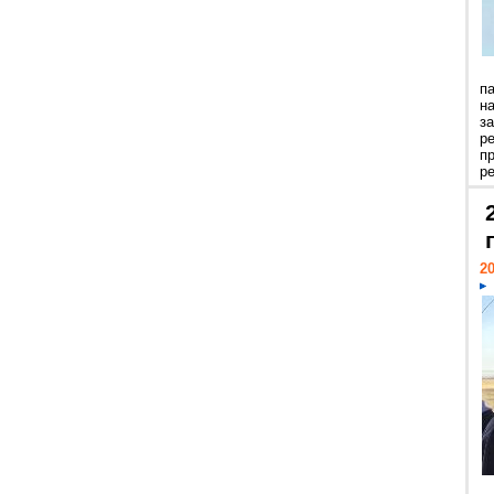
п
н
з
р
п
ре
20