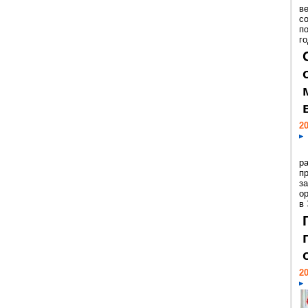
ве
с
п
го
20
р
пр
з
о
в
20