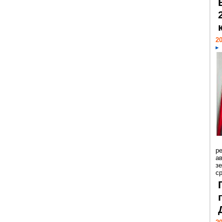
20
р
ав
з
с