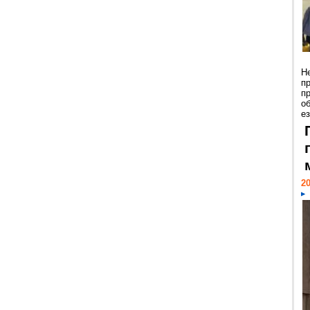
Н
п
п
о
ез
20