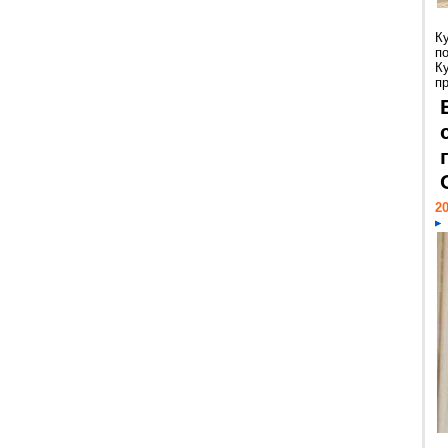
К
п
К
пр
20