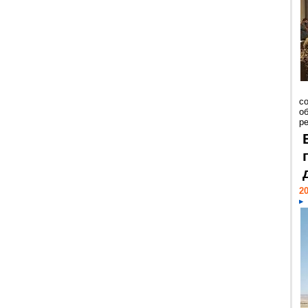
со
о
ре
20