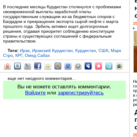
В последние месяцы Курдистан столкнулся с проблемами
своевременной выплаты заработной платы
государственным служащим из-за бюджетных споров с
Багдадом и прекращения экспорта сырой нефти с марта
20
прошлого года. Эрбиль активно ищет долгосрочные
решения, отдавая приоритет соблюдению конституции
страны и существующих соглашений с федеральным
правительством.
Теги:
Ирак
,
Иракский Курдистан
,
Курдистан
,
США
,
Марк
Стро
,
КРГ
,
Омед Сабах
еще нет ниодного комментария...
Н
Вы не можете оставлять комментарии.
г
п
Войдите
или
зарегистрируйтесь
в
р
ре
20