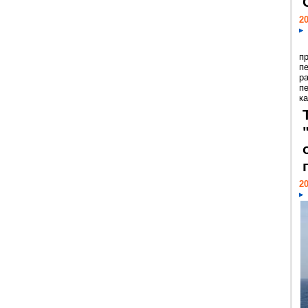
20
п
п
р
п
ка
20