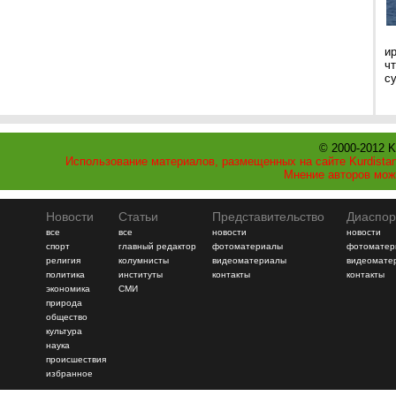
и
ч
с
© 2000-2012 K
Использование материалов, размещенных на сайте Kurdistan
Мнение авторов мож
Новости
Статьи
Представительство
Диаспор
все
все
новости
новости
спорт
главный редактор
фотоматериалы
фотоматер
религия
колумнисты
видеоматериалы
видеомате
политика
институты
контакты
контакты
экономика
СМИ
природа
общество
культура
наука
происшествия
избранное