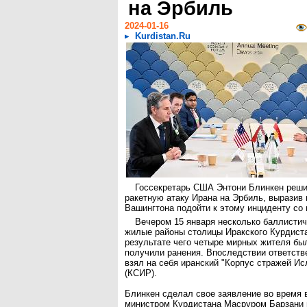
на Эрбиль
2024-01-16
Kurdistan.Ru
Госсекретарь США Энтони Блинкен реш
ракетную атаку Ирана на Эрбиль, выразив 
Вашингтона подойти к этому инциденту со 
Вечером 15 января несколько баллистич
жилые районы столицы Иракского Курдиста
результате чего четыре мирных жителя бы
получили ранения. Впоследствии ответств
взял на себя иранский "Корпус стражей И
(КСИР).
Блинкен сделал свое заявление во время 
министром Курдистана Масруром Барзани 