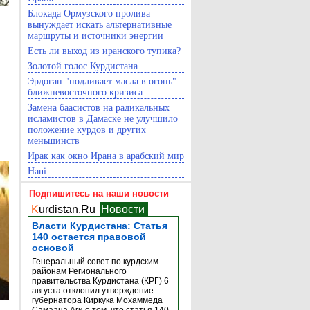
Блокада Ормузского пролива
вынуждает искать альтернативные
маршруты и источники энергии
Есть ли выход из иранского тупика?
Золотой голос Курдистана
Эрдоган "подливает масла в огонь"
ближневосточного кризиса
Замена баасистов на радикальных
исламистов в Дамаске не улучшило
положение курдов и других
меньшинств
Ирак как окно Ирана в арабский мир
Hani
Подпишитесь на наши новости
K
urdistan.Ru
Новости
Власти Курдистана: Статья
140 остается правовой
основой
Генеральный совет по курдским
районам Регионального
правительства Курдистана (КРГ) 6
августа отклонил утверждение
губернатора Киркука Мохаммеда