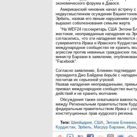
экономического форума в Давосе.
Американский чиновник начал встречу с
недвусмысленном осуждении Вашингтоном
Эрбиль, назвав его явным нарушением сув
выразил соболезнования семьям жертв.
"На WEF24 госсекретарь США Энтони Бл
жестокие, неоправданные нападения на Э
согласились, что эти нападения являютс
суверенитета Ирака и Иракского Курдиста
международное сообщество не хранить мо
агрессии против невинных гражданских ли
министр Барзани в заявлении, опубликован
"Facebook".
Согласно заявлению, Блинкен подтвердил
президента Джо Байдена борьбе с нападен
посчитав их серьезной угрозой.
Назвав нападения неоправданными, премь
призвал международное сообщество высту
действий и не хранить молчание.
Обсуждения также охватывали важност
между Региональным правительством Курд
федеральным правительством Ирака с упо
конституционных прав курдского региона.
Теги:
Швейцария
,
США
,
Энтони Блинкен
Курдистан
,
Эрбиль
,
Масрур Барзани
,
Иран