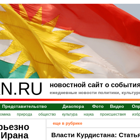
N.RU
новостной сайт о события
ежедневные новости политики, культур
Представительство
Диаспора
Фото
Видео
Оп
номика
природа
общество
культура
наука
происшествия
изб
еще в рубрике
рьезно
 Ирана
Власти Курдистана: Стать