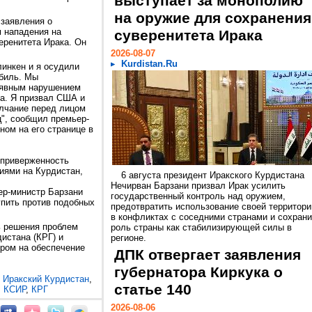
выступает за монополию
на оружие для сохранения
 заявления о
 нападения на
суверенитета Ирака
еренитета Ирака. Он
2026-08-07
Kurdistan.Ru
инкен и я осудили
рбиль. Мы
я явным нарушением
на. Я призвал США и
лчание перед лицом
ц", сообщил премьер-
ном на его странице в
 приверженность
иями на Курдистан,
6 августа президент Иракского Курдистана
Нечирван Барзани призвал Ирак усилить
ер-министр Барзани
государственный контроль над оружием,
пить против подобных
предотвратить использование своей территори
в конфликтах с соседними странами и сохрани
ь решения проблем
роль страны как стабилизирующей силы в
истана (КРГ) и
регионе.
ром на обеспечение
ДПК отвергает заявления
губернатора Киркука о
,
Иракский Курдистан
,
статье 140
,
КСИР
,
КРГ
2026-08-06