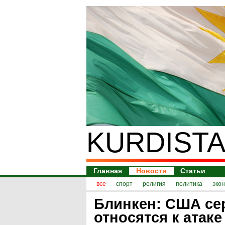
KURDISTA
Главная
Новости
Статьи
все
спорт
религия
политика
эко
Блинкен: США се
относятся к атаке