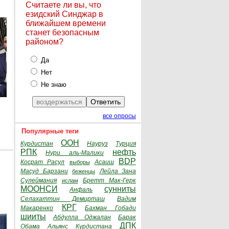
Считаете ли вы, что
езидский Синджар в
ближайшем времени
станет безопасным
районом?
Да
Нет
Не знаю
все опросы
Популярные теги
ООН
Курдистан
Науруз
Турция
РПК
нефть
Нури аль-Малики
BDP
Косрат Расул
Асаиш
выборы
Масуд Барзани
Лейла Зана
беженцы
Сулеймания
Бретт Мак-Герк
ислам
МООНСИ
сунниты
Анфаль
Селахаттин Демирташ
Вадим
КРГ
Макаренко
Бахман Гобади
шииты
Абдулла Оджалан
Барак
ДПК
Обама
Альянс Курдистана