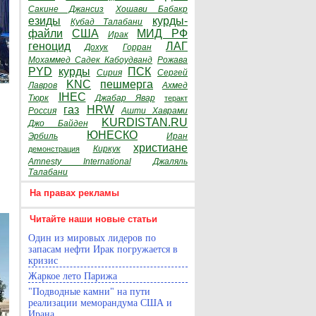
Сакине Джансиз
Хошави Бабакр
езиды
курды-
Кубад Талабани
файли
США
МИД РФ
Ирак
геноцид
ЛАГ
Дохук
Горран
Мохаммед Садек Кабоудванд
Рожава
PYD
курды
ПСК
Сирия
Сергей
KNC
пешмерга
Лавров
Ахмед
IHEC
Тюрк
Джабар Явар
теракт
газ
HRW
Россия
Ашти Хаврами
KURDISTAN.RU
Джо Байден
ЮНЕСКО
Эрбиль
Иран
христиане
Киркук
демонстрация
Amnesty International
Джаляль
Талабани
На правах рекламы
Читайте наши новые статьи
Один из мировых лидеров по
запасам нефти Ирак погружается в
кризис
Жаркое лето Парижа
"Подводные камни" на пути
реализации меморандума США и
Ирана