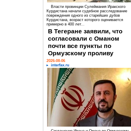
Власти провинции Сулеймания Иракского
Курдистана начали судебное расследование
повреждения одного из старейших дубов
Курдистана, возраст которого оценивается
примерно в 400 лет...
В Тегеране заявили, что
согласовали с Оманом
почти все пункты по
Ормузскому проливу
2026-08-06
interfax.ru
Соглашение Ирана и Омана по Ормузскому