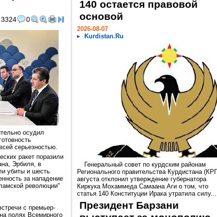
140 остается правовой
основой
3324
0
2026-08-07
Kurdistan.Ru
ительно осудил
готовность
всей серьезностью.
еских ракет поразили
на, Эрбиля, в
Генеральный совет по курдским районам
ли убиты и шесть
Регионального правительства Курдистана (КРГ
енность за нападение
августа отклонил утверждение губернатора
сламской революции"
Киркука Мохаммеда Самаана Аги о том, что
статья 140 Конституции Ирака утратила силу...
Президент Барзани
встречи с премьер-
на полях Всемирного