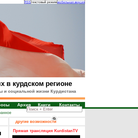
RSS
текстовый режим
мобильная версия
х в курдском регионе
ы и социальной жизни Курдистана
росы
Архив
Книги
Контакты
ранное
другие возможности
Прямая трансляция KurdistanTV
я