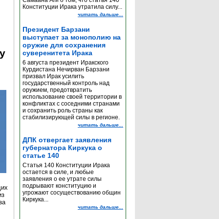
Самаана Аги о том, что статья 140
Конституции Ирака утратила силу...
читать дальше...
Президент Барзани
выступает за монополию на
оружие для сохранения
y
суверенитета Ирака
6 августа президент Иракского
Курдистана Нечирван Барзани
призвал Ирак усилить
государственный контроль над
оружием, предотвратить
использование своей территории в
конфликтах с соседними странами
и сохранить роль страны как
стабилизирующей силы в регионе.
читать дальше...
ДПК отвергает заявления
губернатора Киркука о
статье 140
Статья 140 Конституции Ирака
остается в силе, и любые
заявления о ее утрате силы
подрывают конституцию и
щих
угрожают сосуществованию общин
из
Киркука...
за
читать дальше...