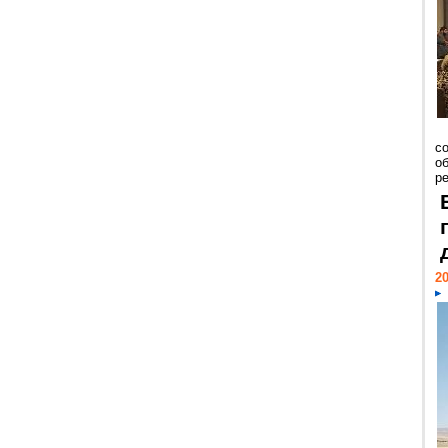
со
о
ре
20