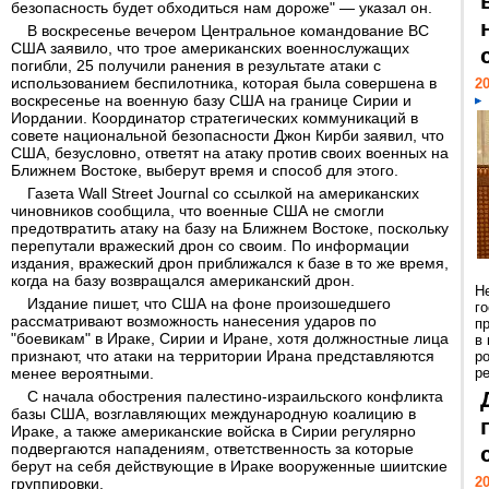
безопасность будет обходиться нам дороже" — указал он.
В воскресенье вечером Центральное командование ВС
США заявило, что трое американских военнослужащих
погибли, 25 получили ранения в результате атаки с
использованием беспилотника, которая была совершена в
20
воскресенье на военную базу США на границе Сирии и
Иордании. Координатор стратегических коммуникаций в
совете национальной безопасности Джон Кирби заявил, что
США, безусловно, ответят на атаку против своих военных на
Ближнем Востоке, выберут время и способ для этого.
Газета Wall Street Journal со ссылкой на американских
чиновников сообщила, что военные США не смогли
предотвратить атаку на базу на Ближнем Востоке, поскольку
перепутали вражеский дрон со своим. По информации
издания, вражеский дрон приближался к базе в то же время,
когда на базу возвращался американский дрон.
Н
Издание пишет, что США на фоне произошедшего
г
рассматривают возможность нанесения ударов по
п
"боевикам" в Ираке, Сирии и Иране, хотя должностные лица
в
признают, что атаки на территории Ирана представляются
р
менее вероятными.
ре
С начала обострения палестино-израильского конфликта
базы США, возглавляющих международную коалицию в
Ираке, а также американские войска в Сирии регулярно
подвергаются нападениям, ответственность за которые
берут на себя действующие в Ираке вооруженные шиитские
20
группировки.