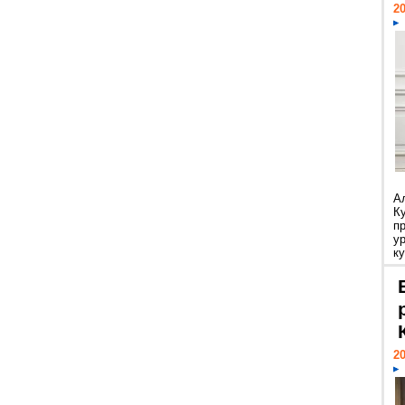
20
А
К
п
у
ку
20