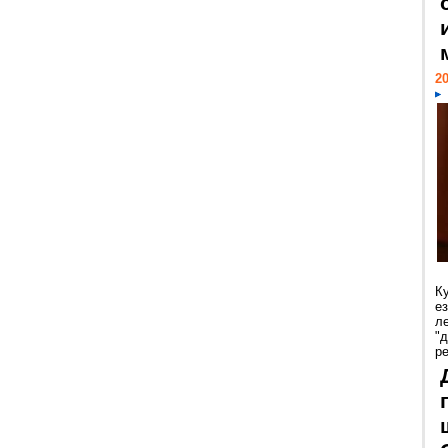
20
К
е
л
"
р