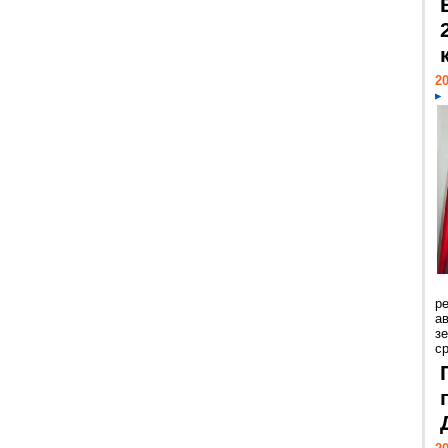
20
р
ав
з
с