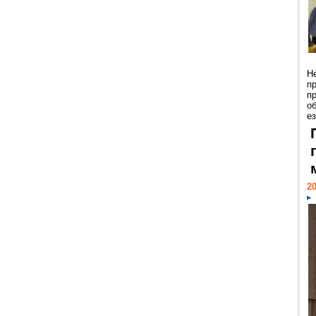
Н
п
п
о
ез
20