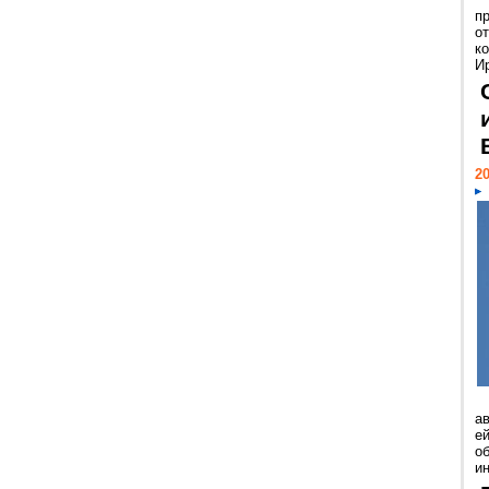
п
о
к
И
20
а
ей
о
и