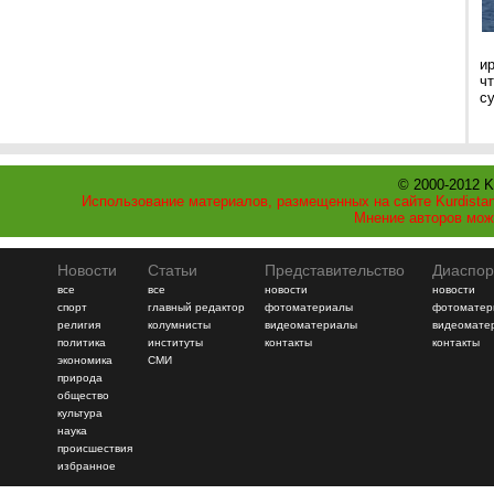
и
ч
с
© 2000-2012 K
Использование материалов, размещенных на сайте Kurdistan
Мнение авторов мож
Новости
Статьи
Представительство
Диаспор
все
все
новости
новости
спорт
главный редактор
фотоматериалы
фотоматер
религия
колумнисты
видеоматериалы
видеомате
политика
институты
контакты
контакты
экономика
СМИ
природа
общество
культура
наука
происшествия
избранное