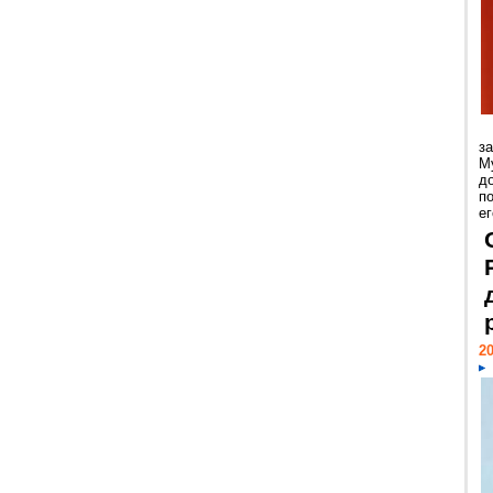
з
М
д
п
ег
20