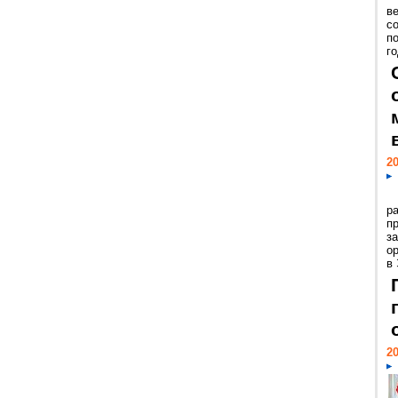
ве
с
п
го
20
р
пр
з
о
в
20