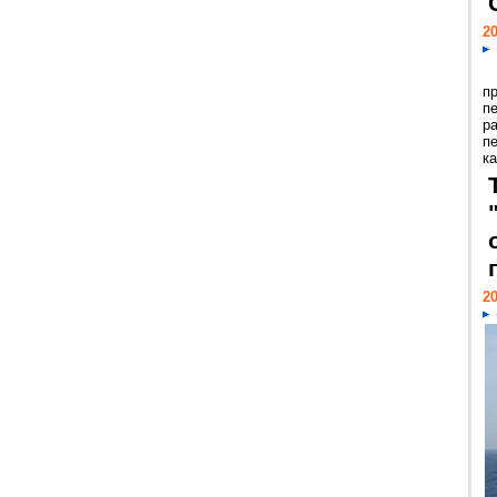
20
п
п
р
п
ка
20