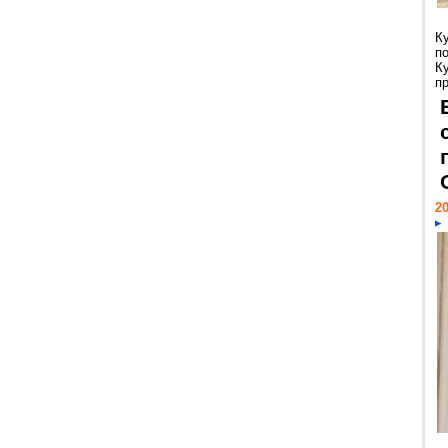
К
п
К
пр
20