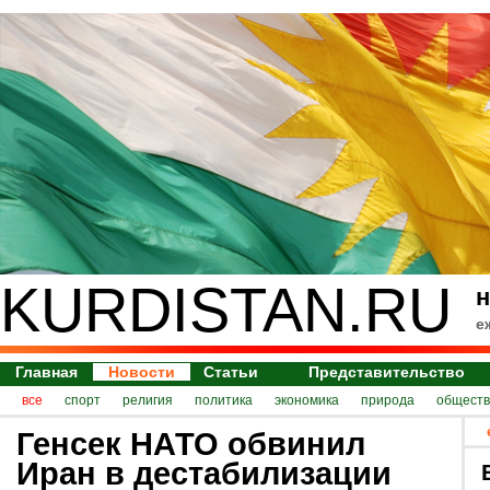
KURDISTAN.RU
н
е
Главная
Новости
Статьи
Представительство
все
спорт
религия
политика
экономика
природа
обществ
Генсек НАТО обвинил
Иран в дестабилизации