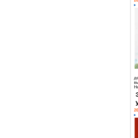
20
д
в
Н
20