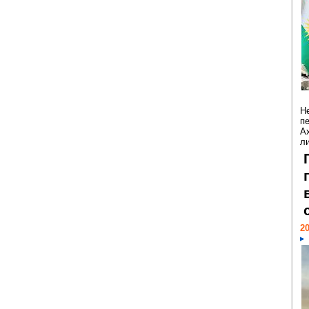
Н
п
А
ли
20