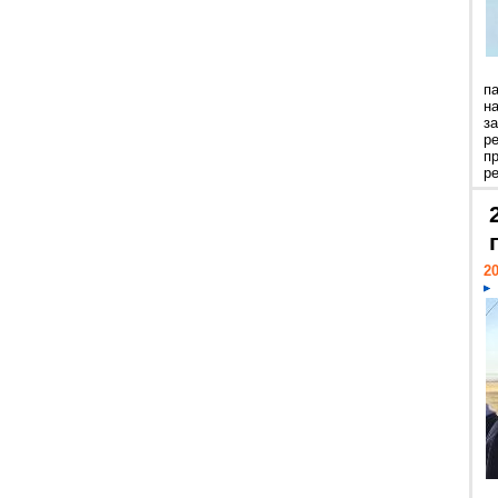
п
н
з
р
п
ре
20