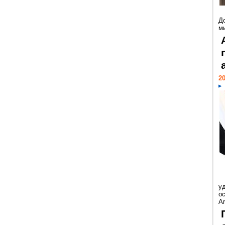
Д
м
20
у
ос
Ar