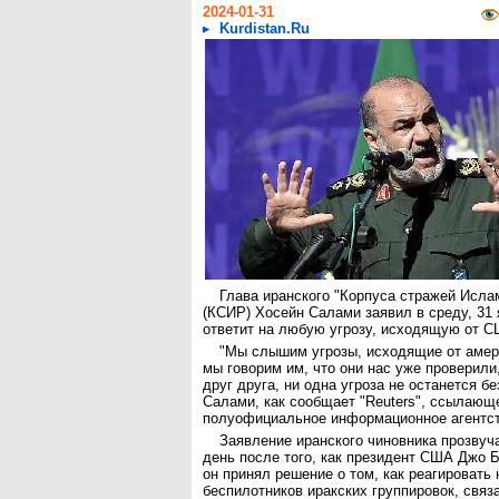
2024-01-31
Kurdistan.Ru
Глава иранского "Корпуса стражей Исла
(КСИР) Хосейн Салами заявил в среду, 31 я
ответит на любую угрозу, исходящую от 
"Мы слышим угрозы, исходящие от амер
мы говорим им, что они нас уже проверили
друг друга, ни одна угроза не останется без
Салами, как сообщает "Reuters", ссылающ
полуофициальное информационное агентст
Заявление иранского чиновника прозву
день после того, как президент США Джо 
он принял решение о том, как реагировать 
беспилотников иракских группировок, связ