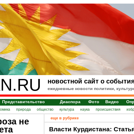
N.RU
новостной сайт о события
ежедневные новости политики, культур
Представительство
Диаспора
Фото
Видео
Оп
номика
природа
общество
культура
наука
происшествия
изб
еще в рубрике
роза не
ета
Власти Курдистана: Стать