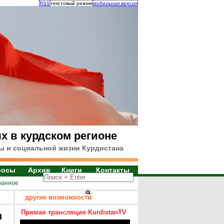
RSS
текстовый режим
мобильная версия
х в курдском регионе
ы и социальной жизни Курдистана
росы
Архив
Книги
Контакты
ранное
другие возможности
Прямая трансляция KurdistanTV
я