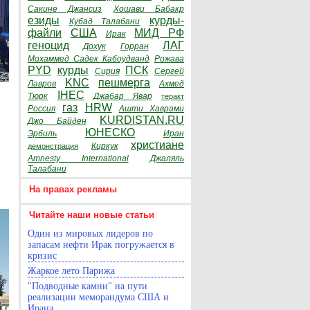
Сакине Джансиз
Хошави Бабакр
езиды
курды-
Кубад Талабани
файли
США
МИД РФ
Ирак
геноцид
ЛАГ
Дохук
Горран
Мохаммед Садек Кабоудванд
Рожава
PYD
курды
ПСК
Сирия
Сергей
KNC
пешмерга
Лавров
Ахмед
IHEC
Тюрк
Джабар Явар
теракт
газ
HRW
Россия
Ашти Хаврами
KURDISTAN.RU
Джо Байден
ЮНЕСКО
Эрбиль
Иран
христиане
Киркук
демонстрация
Amnesty International
Джаляль
Талабани
На правах рекламы
Читайте наши новые статьи
Один из мировых лидеров по
запасам нефти Ирак погружается в
кризис
Жаркое лето Парижа
"Подводные камни" на пути
реализации меморандума США и
Ирана