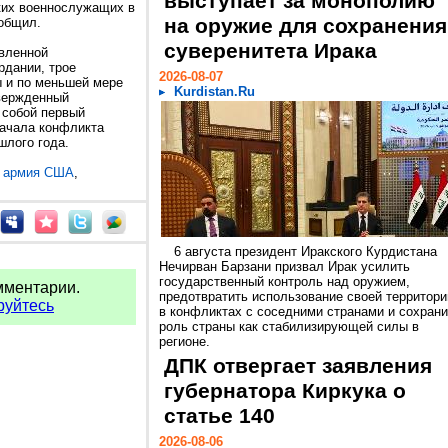
выступает за монополию
ских военнослужащих в
на оружие для сохранения
ообщил.
суверенитета Ирака
твленной
дании, трое
2026-08-07
 и по меньшей мере
Kurdistan.Ru
твержденный
 собой первый
ачала конфликта
шлого года.
,
армия США
,
6 августа президент Иракского Курдистана
Нечирван Барзани призвал Ирак усилить
государственный контроль над оружием,
мментарии.
предотвратить использование своей территори
руйтесь
в конфликтах с соседними странами и сохрани
роль страны как стабилизирующей силы в
регионе.
ДПК отвергает заявления
губернатора Киркука о
статье 140
2026-08-06