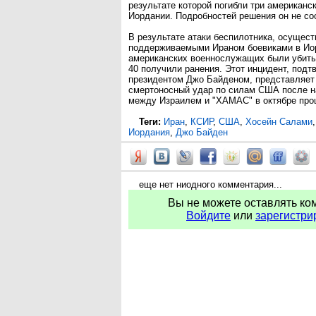
результате которой погибли три американ
Иордании. Подробностей решения он не с
В результате атаки беспилотника, осущес
поддерживаемыми Ираном боевиками в Иор
американских военнослужащих были убиты
40 получили ранения. Этот инцидент, под
президентом Джо Байденом, представляет
смертоносный удар по силам США после н
между Израилем и "ХАМАС" в октябре про
Теги:
Иран
,
КСИР
,
США
,
Хосейн Салами
Иордания
,
Джо Байден
еще нет ниодного комментария...
Вы не можете оставлять ко
Войдите
или
зарегистри