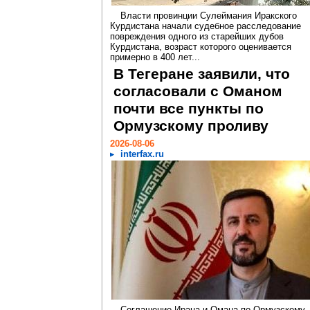
Власти провинции Сулеймания Иракского
Курдистана начали судебное расследование
повреждения одного из старейших дубов
Курдистана, возраст которого оценивается
примерно в 400 лет...
В Тегеране заявили, что
согласовали с Оманом
почти все пункты по
Ормузскому проливу
2026-08-06
interfax.ru
Соглашение Ирана и Омана по Ормузскому