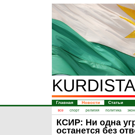
KURDISTA
Главная
Новости
Статьи
все
спорт
религия
политика
эко
КСИР: Ни одна уг
останется без отв