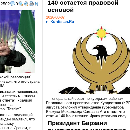
140 остается правовой
2502
0
основой
2026-08-07
Kurdistan.Ru
мской революции"
нваря, что его страна
США.
иканских чиновников,
, и теперь мы знаем
Генеральный совет по курдским районам
 ответа", - заявил
Регионального правительства Курдистана (КРГ
ееся на
августа отклонил утверждение губернатора
во "Tasnim".
Киркука Мохаммеда Самаана Аги о том, что
чало на следующий
статья 140 Конституции Ирака утратила силу...
Байден объявил, что
Президент Барзани
на атаку
анных с Ираном, в