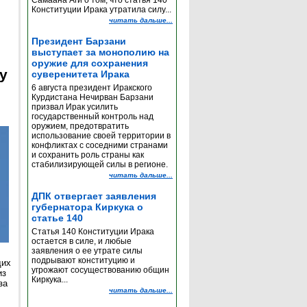
Самаана Аги о том, что статья 140
Конституции Ирака утратила силу...
читать дальше...
Президент Барзани
выступает за монополию на
оружие для сохранения
y
суверенитета Ирака
6 августа президент Иракского
Курдистана Нечирван Барзани
призвал Ирак усилить
государственный контроль над
оружием, предотвратить
использование своей территории в
конфликтах с соседними странами
и сохранить роль страны как
стабилизирующей силы в регионе.
читать дальше...
ДПК отвергает заявления
губернатора Киркука о
статье 140
Статья 140 Конституции Ирака
остается в силе, и любые
заявления о ее утрате силы
подрывают конституцию и
щих
угрожают сосуществованию общин
из
Киркука...
за
читать дальше...