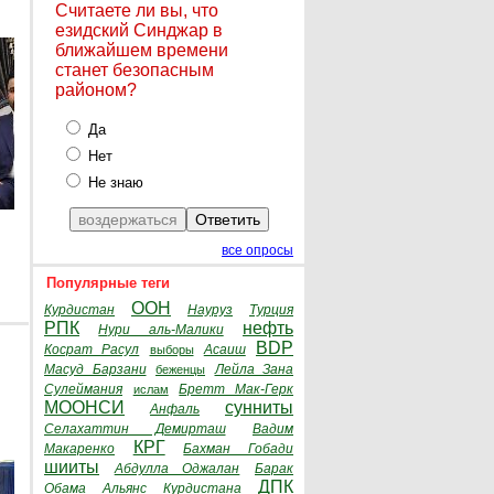
Считаете ли вы, что
езидский Синджар в
ближайшем времени
станет безопасным
районом?
Да
Нет
Не знаю
все опросы
Популярные теги
ООН
Курдистан
Науруз
Турция
РПК
нефть
Нури аль-Малики
BDP
Косрат Расул
Асаиш
выборы
Масуд Барзани
Лейла Зана
беженцы
Сулеймания
Бретт Мак-Герк
ислам
МООНСИ
сунниты
Анфаль
Селахаттин Демирташ
Вадим
КРГ
Макаренко
Бахман Гобади
шииты
Абдулла Оджалан
Барак
ДПК
Обама
Альянс Курдистана