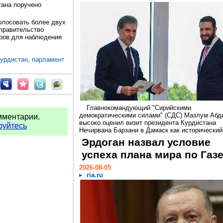
тана поручено
олосовать более двух
правительство
ров для наблюдения
урдистан
,
парламент
Главнокомандующий "Сирийскими
демократическими силами" (СДС) Мазлум Абд
мментарии.
высоко оценил визит президента Курдистана
руйтесь
Нечирвана Барзани в Дамаск как исторический.
Эрдоган назвал условие
успеха плана мира по Газ
2026-08-05
ria.ru