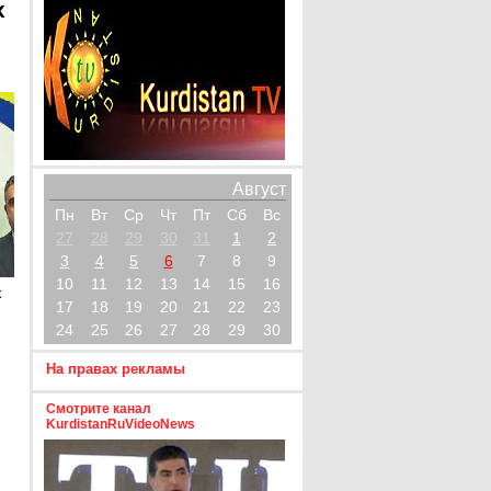
х
Август
Пн
Вт
Ср
Чт
Пт
Сб
Вс
27
28
29
30
31
1
2
3
4
5
6
7
8
9
10
11
12
13
14
15
16
х
17
18
19
20
21
22
23
24
25
26
27
28
29
30
На правах рекламы
Смотрите канал
KurdistanRuVideoNews