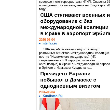
совершенного террористами ИГИЛ. Спасены 3
похищенных после нападения на Синджар в 2
году...
США стягивают военных и
оборудование с баз
международной коалиции
в Ираке в аэропорт Эрбил
2026-08-04
nterfax.ru
США перебрасывают силу и технику с
различных объектов международной коалиции
против "Исламского государства" (ИГ,
запрещенная в РФ террористическая
организация) в Ираке в международный аэропо
в Эрбиле в Иракском Курдистане...
Президент Барзани
побывал в Дамаске с
однодневным визитом
2026-08-04
Kurdistan.Ru