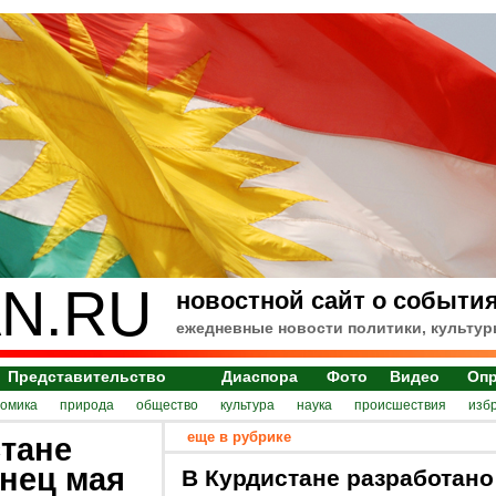
N.RU
новостной сайт о события
ежедневные новости политики, культур
Представительство
Диаспора
Фото
Видео
Оп
номика
природа
общество
культура
наука
происшествия
изб
еще в рубрике
тане
нец мая
В Курдистане разработано