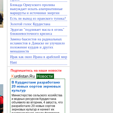
Блокада Ормузского пролива
вынуждает искать альтернативные
маршруты и источники энергии
Есть ли выход из иранского тупика?
Золотой голос Курдистана
Эрдоган "подливает масла в огонь"
ближневосточного кризиса
Замена баасистов на радикальных
исламистов в Дамаске не улучшило
положение курдов и других
меньшинств
Ирак как окно Ирана в арабский мир
Hani
Подпишитесь на наши новости
K
urdistan.Ru
Новости
В Курдистане разработано
20 новых сортов зерновых
культур
Министерство сельского хозяйства
и водных ресурсов Курдистана
объявило во вторник, 4 августа, что
разработало 20 новых сортов
зерновых культур и начнет их