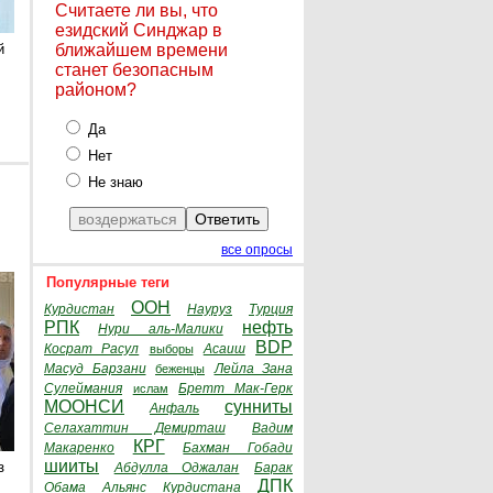
Считаете ли вы, что
езидский Синджар в
й
ближайшем времени
станет безопасным
районом?
Да
Нет
Не знаю
все опросы
Популярные теги
ООН
Курдистан
Науруз
Турция
РПК
нефть
Нури аль-Малики
BDP
Косрат Расул
Асаиш
выборы
Масуд Барзани
Лейла Зана
беженцы
Сулеймания
Бретт Мак-Герк
ислам
МООНСИ
сунниты
Анфаль
Селахаттин Демирташ
Вадим
КРГ
Макаренко
Бахман Гобади
шииты
з
Абдулла Оджалан
Барак
ДПК
Обама
Альянс Курдистана