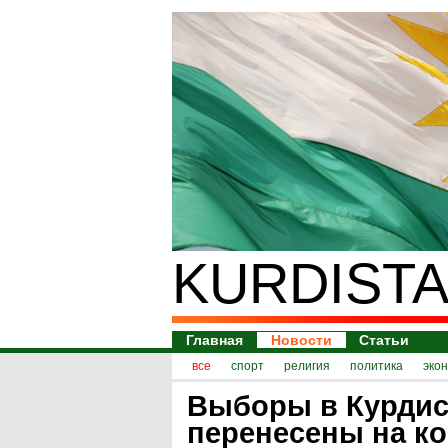
KURDISTA
Главная
Новости
Статьи
все
спорт
религия
политика
эко
Выборы в Курдис
перенесены на ко