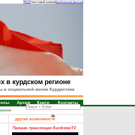
RSS
текстовый режим
мобильная версия
х в курдском регионе
ы и социальной жизни Курдистана
росы
Архив
Книги
Контакты
ранное
другие возможности
Прямая трансляция KurdistanTV