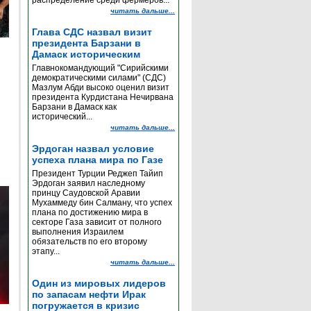
распределение среди фермеров...
читать дальше...
Глава СДС назвал визит
президента Барзани в
Дамаск историческим
Главнокомандующий "Сирийскими
демократическими силами" (СДС)
Мазлум Абди высоко оценил визит
президента Курдистана Нечирвана
Барзани в Дамаск как
исторический...
читать дальше...
Эрдоган назвал условие
успеха плана мира по Газе
Президент Турции Реджеп Тайип
Эрдоган заявил наследному
принцу Саудовской Аравии
Мухаммеду бин Салману, что успех
плана по достижению мира в
секторе Газа зависит от полного
выполнения Израилем
обязательств по его второму
этапу...
читать дальше...
Один из мировых лидеров
по запасам нефти Ирак
погружается в кризис