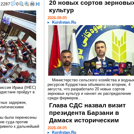
20 новых сортов зерновы
2287
0
культур
2026-08-05
Kurdistan.Ru
Министерство сельского хозяйства и водны
ресурсов Курдистана объявило во вторник, 4
иссия Ирака (IHEC)
августа, что разработало 20 новых сортов
рдистане пройдут в
зерновых культур и начнет их распределение
среди фермеров...
тных задержек,
Глава СДС назвал визит
олитическими
президента Барзани в
ры были перенесены
Дамаск историческим
ие суда против
ривело к дальнейшей
2026-08-05
Kurdistan.Ru