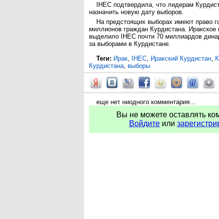
IHEC подтвердила, что лидерам Курдис
назначить новую дату выборов.
На предстоящих выборах имеют право г
миллионов граждан Курдистана. Иракское 
выделило IHEC почти 70 миллиардов дина
за выборами в Курдистане.
Теги:
Ирак
,
IHEC
,
Иракский Курдистан
,
К
Курдистана
,
выборы
еще нет ниодного комментария...
Вы не можете оставлять ко
Войдите
или
зарегистри