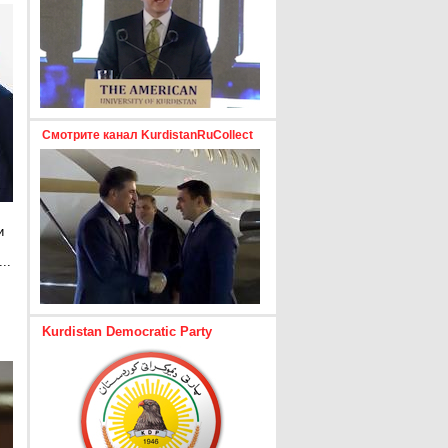
Смотрите канал KurdistanRuCollect
и
..
е
Kurdistan Democratic Party