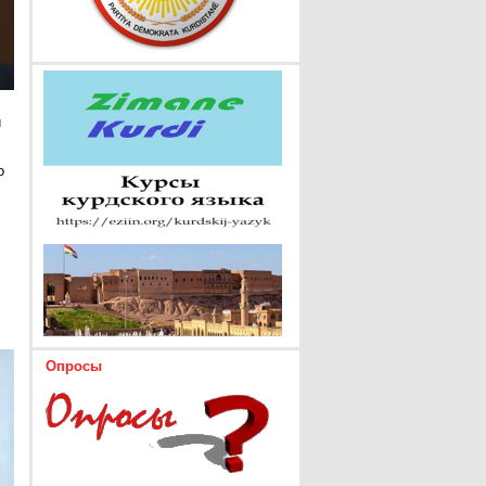
и
о
Опросы