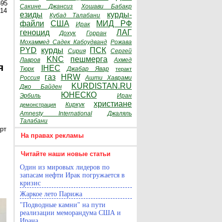
595
Сакине Джансиз
Хошави Бабакр
014
езиды
курды-
Кубад Талабани
файли
США
МИД РФ
Ирак
геноцид
ЛАГ
Дохук
Горран
Мохаммед Садек Кабоудванд
Рожава
PYD
курды
ПСК
Сирия
Сергей
KNC
пешмерга
Лавров
Ахмед
я
IHEC
Тюрк
Джабар Явар
теракт
газ
HRW
Россия
Ашти Хаврами
KURDISTAN.RU
Джо Байден
ЮНЕСКО
Эрбиль
Иран
христиане
Киркук
демонстрация
Amnesty International
Джаляль
Талабани
рт
На правах рекламы
Читайте наши новые статьи
Один из мировых лидеров по
запасам нефти Ирак погружается в
кризис
Жаркое лето Парижа
"Подводные камни" на пути
реализации меморандума США и
Ирана