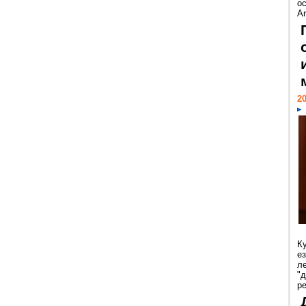
ос
Ar
20
К
е
л
"
р