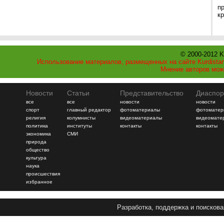
п
к
© 2000-2012 K
Использование материалов, размещенных на сайте Kurdistan
Мнение авторов мож
Новости
Статьи
Представительство
Диаспор
все
все
новости
новости
спорт
главный редактор
фотоматериалы
фотоматер
религия
колумнисты
видеоматериалы
видеомате
политика
институты
контакты
контакты
экономика
СМИ
природа
общество
культура
наука
происшествия
избранное
Разработка, поддержка и поискова