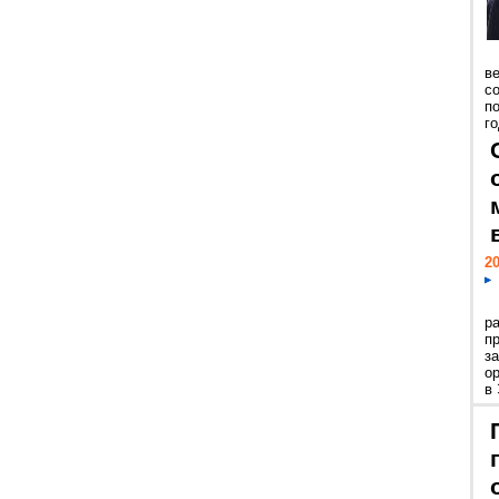
ве
с
п
го
20
р
пр
з
о
в