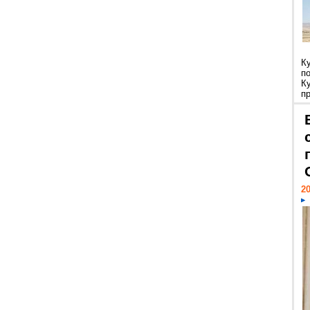
К
п
К
пр
20