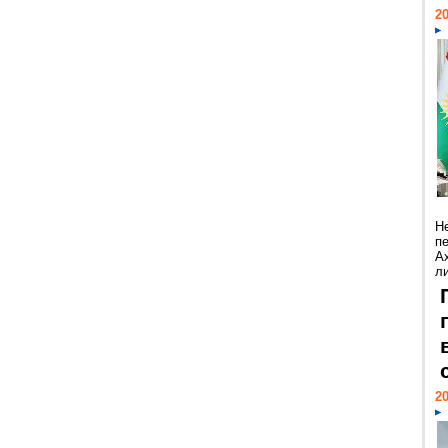
20
Н
п
А
ли
20