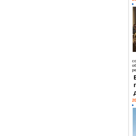
со
о
ре
20