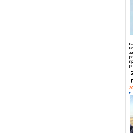
п
н
з
р
п
ре
20