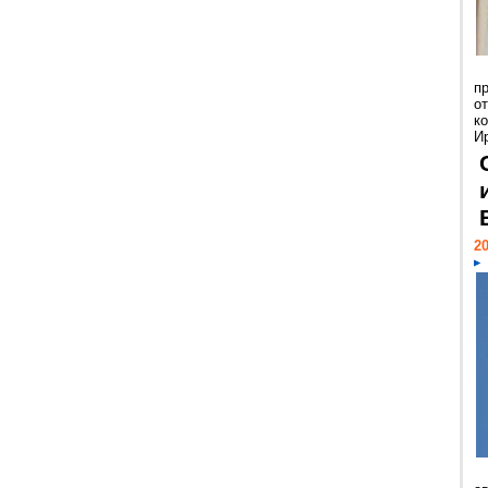
п
о
к
И
20