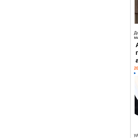
Д
м
20
у