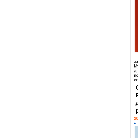
з
М
д
п
ег
20