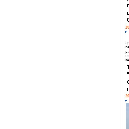
20
п
п
р
п
ка
20