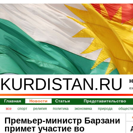
KURDISTAN.RU
н
е
Главная
Новости
Статьи
Представительство
все
спорт
религия
политика
экономика
природа
обществ
Премьер-министр Барзани
примет участие во