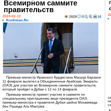
Всемирном саммите
правительств
20
2024-02-12
2609
0
Kurdistan.Ru
Премьер-министр Иракского Курдистана Масрур Барзани
11 февраля вылетел в Объединенные Арабские Эмираты
(ОАЭ) для участия во Всемирном саммите правительств,
который пройдет в Дубае с 12 по 14 февраля.
Премьер-министр примет участие в саммите по
с
специальному приглашению вице-президента ОАЭ,
п
премьер-министра и правителя Дубая шейха Мохаммеда
с
бен Рашида Аль Мактума.