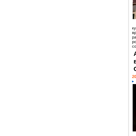
к
в
р
р
с
20