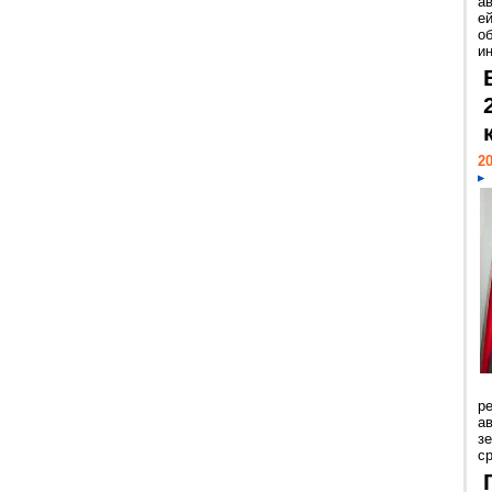
а
ей
о
и
20
р
ав
з
с