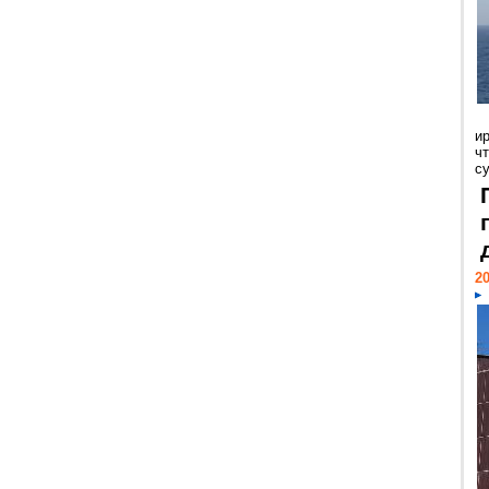
и
ч
с
20