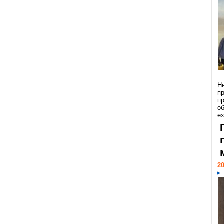
Н
п
п
о
ез
20