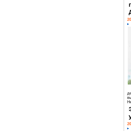
20
д
в
Н
20