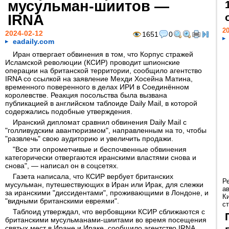
мусульман-шиитов —
IRNA
20
2024-02-12
1651
0
eadaily.com
Иран отвергает обвинения в том, что Корпус стражей
Исламской революции (КСИР) проводит шпионские
операции на британской территории, сообщило агентство
IRNA со ссылкой на заявление Мехди Хосейна Матина,
временного поверенного в делах ИРИ в Соединённом
королевстве. Реакция посольства была вызвана
публикацией в английском таблоиде Daily Mail, в которой
содержались подобные утверждения.
Иранский дипломат сравнил обвинения Daily Mail с
"голливудским авантюризмом", направленным на то, чтобы
"развлечь" свою аудиторию и увеличить продажи.
"Все эти опрометчивые и беспочвенные обвинения
категорически отвергаются иранскими властями снова и
снова", — написал он в соцсетях.
Газета написала, что КСИР вербует британских
Р
мусульман, путешествующих в Иран или Ирак, для слежки
а
за иранскими "диссидентами", проживающими в Лондоне, и
К
"видными британскими евреями".
ст
Таблоид утверждал, что вербовщики КСИР сближаются с
британскими мусульманами-шиитами во время посещения
святых мест в Иране и Ираке, сообщило агентство IRNA.