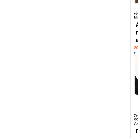
Д
м
20
у
ос
Ar