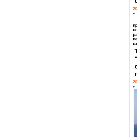
20
п
п
р
п
ка
20