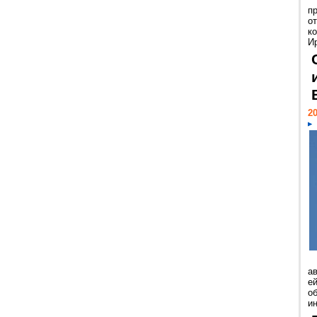
п
о
к
И
20
а
ей
о
и