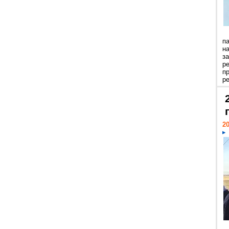
п
н
з
р
п
ре
20