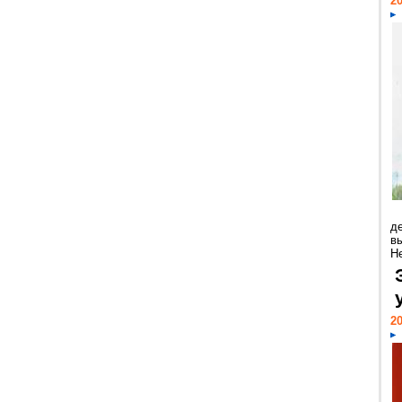
20
д
в
Н
20