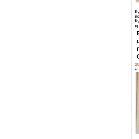
К
п
К
пр
20