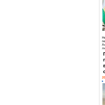
Н
п
А
ли
20