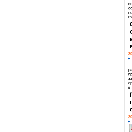
ве
с
п
го
20
р
пр
з
о
в
20