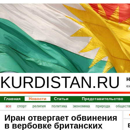
KURDISTAN.RU
н
е
Главная
Новости
Статьи
Представительство
все
спорт
религия
политика
экономика
природа
обществ
Иран отвергает обвинения
в вербовке британских