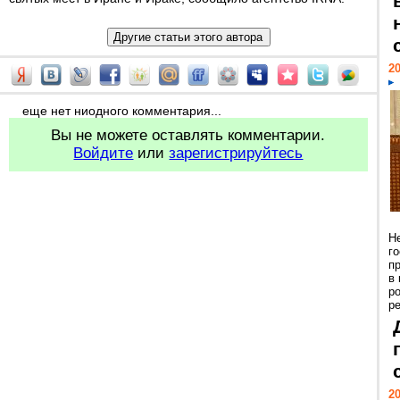
20
еще нет ниодного комментария...
Вы не можете оставлять комментарии.
Войдите
или
зарегистрируйтесь
Н
г
п
в
р
ре
20