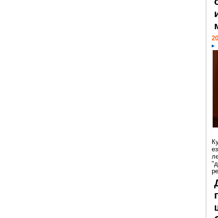
20
К
е
л
"
р