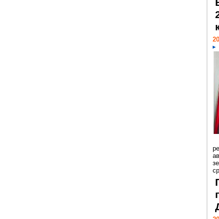
20
р
ав
з
с