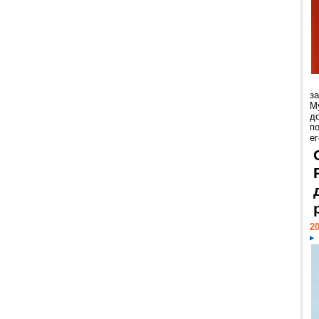
з
М
д
п
ег
20