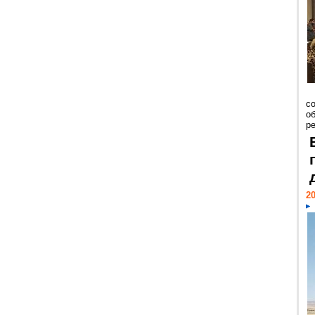
со
о
ре
20