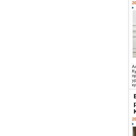
20
А
К
п
у
ку
20