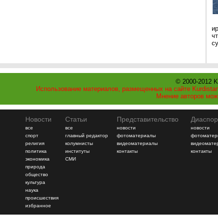
и
ч
с
© 2000-2012 K
Использование материалов, размещенных на сайте Kurdistan
Мнение авторов мож
Новости
Статьи
Представительство
Диаспор
все
все
новости
новости
спорт
главный редактор
фотоматериалы
фотоматер
религия
колумнисты
видеоматериалы
видеомате
политика
институты
контакты
контакты
экономика
СМИ
природа
общество
культура
наука
происшествия
избранное