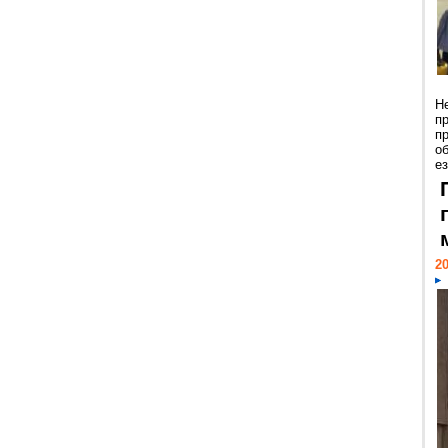
Н
п
п
о
ез
20