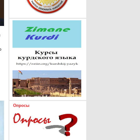
и
о
Опросы