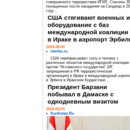
совершенного террористами ИГИЛ. Спасены 3
похищенных после нападения на Синджар в 2
году...
США стягивают военных и
оборудование с баз
международной коалиции
в Ираке в аэропорт Эрбил
2026-08-04
nterfax.ru
США перебрасывают силу и технику с
различных объектов международной коалиции
против "Исламского государства" (ИГ,
запрещенная в РФ террористическая
организация) в Ираке в международный аэропо
в Эрбиле в Иракском Курдистане...
Президент Барзани
побывал в Дамаске с
однодневным визитом
2026-08-04
Kurdistan.Ru