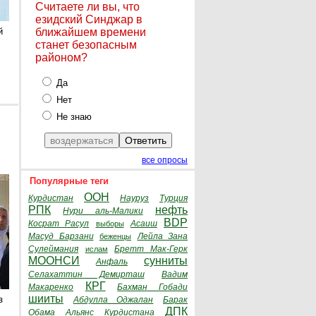
Считаете ли вы, что
езидский Синджар в
й
ближайшем времени
станет безопасным
районом?
Да
Нет
Не знаю
все опросы
Популярные теги
ООН
Курдистан
Науруз
Турция
РПК
нефть
Нури аль-Малики
BDP
Косрат Расул
Асаиш
выборы
Масуд Барзани
Лейла Зана
беженцы
Сулеймания
Бретт Мак-Герк
ислам
МООНСИ
сунниты
Анфаль
Селахаттин Демирташ
Вадим
КРГ
Макаренко
Бахман Гобади
шииты
з
Абдулла Оджалан
Барак
ДПК
Обама
Альянс Курдистана