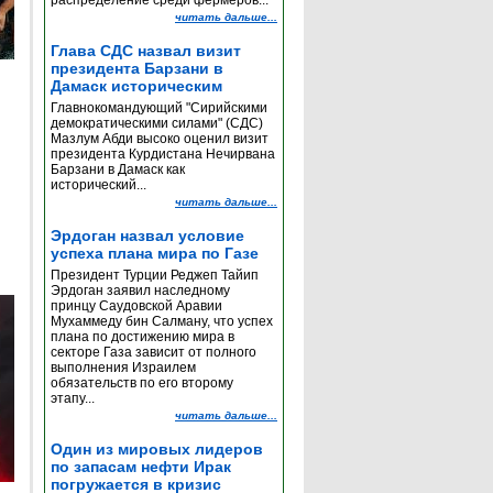
распределение среди фермеров...
читать дальше...
Глава СДС назвал визит
президента Барзани в
Дамаск историческим
Главнокомандующий "Сирийскими
демократическими силами" (СДС)
Мазлум Абди высоко оценил визит
президента Курдистана Нечирвана
Барзани в Дамаск как
исторический...
читать дальше...
Эрдоган назвал условие
успеха плана мира по Газе
Президент Турции Реджеп Тайип
Эрдоган заявил наследному
принцу Саудовской Аравии
Мухаммеду бин Салману, что успех
плана по достижению мира в
секторе Газа зависит от полного
выполнения Израилем
обязательств по его второму
этапу...
читать дальше...
Один из мировых лидеров
по запасам нефти Ирак
погружается в кризис