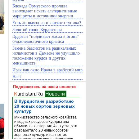
Блокада Ормузского пролива
вынуждает искать альтернативные
маршруты и источники энергии
Есть ли выход из иранского тупика?
Золотой голос Курдистана
Эрдоган "подливает масла в огонь"
ближневосточного кризиса
Замена баасистов на радикальных
исламистов в Дамаске не улучшило
положение курдов и других
меньшинств
Ирак как окно Ирана в арабский мир
Hani
Подпишитесь на наши новости
K
urdistan.Ru
Новости
В Курдистане разработано
20 новых сортов зерновых
культур
Министерство сельского хозяйства
и водных ресурсов Курдистана
объявило во вторник, 4 августа, что
разработало 20 новых сортов
зерновых культур и начнет их