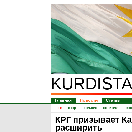
KURDISTA
Главная
Новости
Статьи
все
спорт
религия
политика
эко
КРГ призывает К
расширить