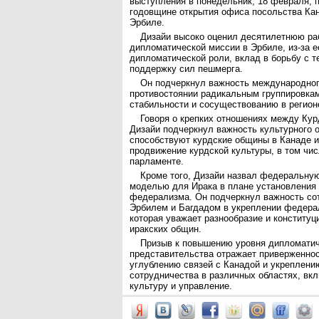
выступления в понедельник, 18 февраля, 
годовщине открытия офиса посольства Кан
Эрбиле.
Дизайи высоко оценил десятилетнюю ра
дипломатической миссии в Эрбиле, из-за е
дипломатической роли, вклад в борьбу с 
поддержку сил пешмерга.
Он подчеркнул важность международног
противостоянии радикальным группировка
стабильности и сосуществованию в регион
Говоря о крепких отношениях между Кур
Дизайи подчеркнул важность культурного 
способствуют курдские общины в Канаде и
продвижение курдской культуры, в том чис
парламенте.
Кроме того, Дизайи назвал федеральну
моделью для Ирака в плане установления
федерализма. Он подчеркнул важность со
Эрбилем и Багдадом в укреплении федера
которая уважает разнообразие и конституц
иракских общин.
Призыв к повышению уровня дипломатич
представительства отражает приверженно
углублению связей с Канадой и укреплени
сотрудничества в различных областях, вк
культуру и управление.