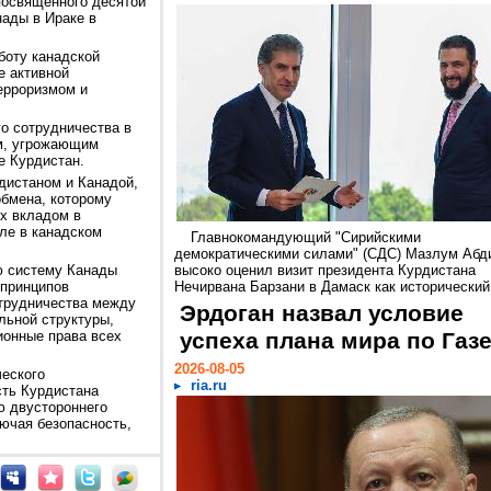
посвященного десятой
ады в Ираке в
боту канадской
е активной
терроризмом и
о сотрудничества в
м, угрожающим
е Курдистан.
дистаном и Канадой,
обмена, которому
х вкладом в
ле в канадском
Главнокомандующий "Сирийскими
демократическими силами" (СДС) Мазлум Абд
ю систему Канады
высоко оценил визит президента Курдистана
 принципов
Нечирвана Барзани в Дамаск как исторический.
трудничества между
Эрдоган назвал условие
льной структуры,
ионные права всех
успеха плана мира по Газ
2026-08-05
еского
ria.ru
сть Курдистана
ю двустороннего
лючая безопасность,