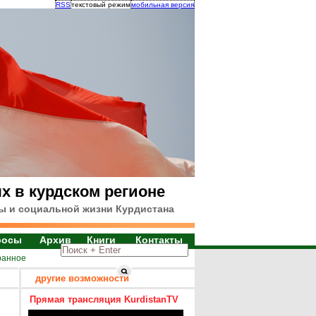
RSS
текстовый режим
мобильная версия
х в курдском регионе
ы и социальной жизни Курдистана
росы
Архив
Книги
Контакты
ранное
другие возможности
Прямая трансляция KurdistanTV