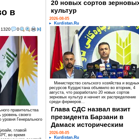
20 новых сортов зерновы
во в
культур
2026-08-05
Kurdistan.Ru
1320
0
Министерство сельского хозяйства и водны
ресурсов Курдистана объявило во вторник, 4
августа, что разработало 20 новых сортов
зерновых культур и начнет их распределение
среди фермеров...
Глава СДС назвал визит
ьного правительства
ь уровень своего
президента Барзани в
о уровня Генерального
Дамаск историческим
изайи, главой
2026-08-05
РГ, во время
Kurdistan.Ru