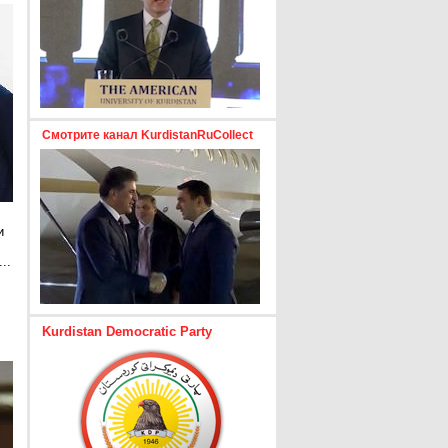
Смотрите канал KurdistanRuCollect
и
..
е
Kurdistan Democratic Party