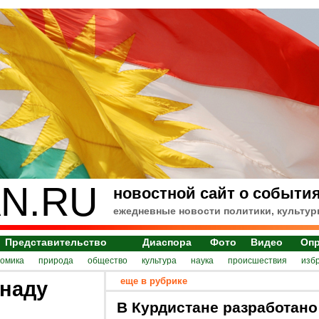
N.RU
новостной сайт о события
ежедневные новости политики, культур
Представительство
Диаспора
Фото
Видео
Оп
номика
природа
общество
культура
наука
происшествия
изб
еще в рубрике
анаду
В Курдистане разработано