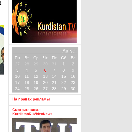
х
Август
Пн
Вт
Ср
Чт
Пт
Сб
Вс
27
28
29
30
31
1
2
3
4
5
6
7
8
9
10
11
12
13
14
15
16
х
17
18
19
20
21
22
23
24
25
26
27
28
29
30
На правах рекламы
Смотрите канал
KurdistanRuVideoNews