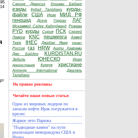
595
Сакине Джансиз
Хошави Бабакр
014
езиды
курды-
Кубад Талабани
файли
США
МИД РФ
Ирак
геноцид
ЛАГ
Дохук
Горран
Мохаммед Садек Кабоудванд
Рожава
PYD
курды
ПСК
Сирия
Сергей
KNC
пешмерга
Лавров
Ахмед
я
IHEC
Тюрк
Джабар Явар
теракт
газ
HRW
Россия
Ашти Хаврами
KURDISTAN.RU
Джо Байден
ЮНЕСКО
Эрбиль
Иран
христиане
Киркук
демонстрация
Amnesty International
Джаляль
Талабани
рт
На правах рекламы
Читайте наши новые статьи
Один из мировых лидеров по
запасам нефти Ирак погружается в
кризис
Жаркое лето Парижа
"Подводные камни" на пути
реализации меморандума США и
Ирана