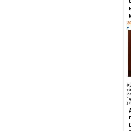
20
К
е
л
"
р