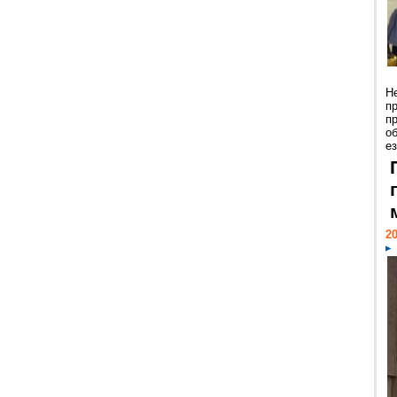
Н
п
п
о
ез
20