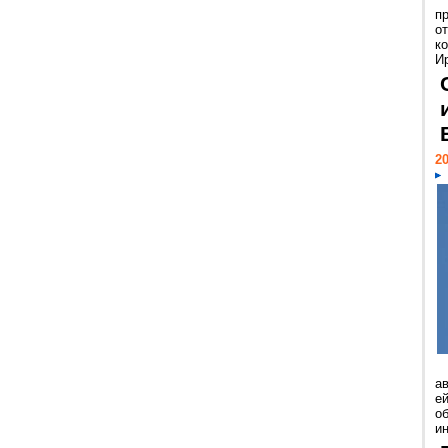
п
о
к
И
20
а
ей
о
и