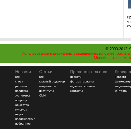
и
ч
с
© 2000-2012 K
Использование материалов, размещенных на сайте Kurdistan
Мнение авторов мож
Новости
Статьи
Представительство
Диаспор
все
все
новости
новости
спорт
главный редактор
фотоматериалы
фотоматер
религия
колумнисты
видеоматериалы
видеомате
политика
институты
контакты
контакты
экономика
СМИ
природа
общество
культура
наука
происшествия
избранное