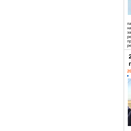
п
н
з
р
п
ре
20