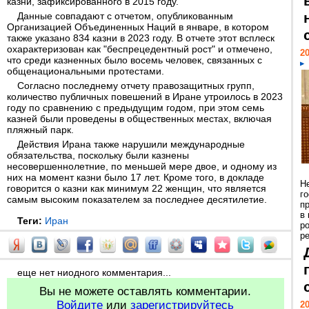
казни, зафиксированного в 2015 году.
Данные совпадают с отчетом, опубликованным
Организацией Объединенных Наций в январе, в котором
также указано 834 казни в 2023 году. В отчете этот всплеск
охарактеризован как "беспрецедентный рост" и отмечено,
20
что среди казненных было восемь человек, связанных с
общенациональными протестами.
Согласно последнему отчету правозащитных групп,
количество публичных повешений в Иране утроилось в 2023
году по сравнению с предыдущим годом, при этом семь
казней были проведены в общественных местах, включая
пляжный парк.
Действия Ирана также нарушили международные
обязательства, поскольку были казнены
несовершеннолетние, по меньшей мере двое, и одному из
них на момент казни было 17 лет. Кроме того, в докладе
Н
говорится о казни как минимум 22 женщин, что является
г
самым высоким показателем за последнее десятилетие.
п
в
Теги:
Иран
р
ре
еще нет ниодного комментария...
Вы не можете оставлять комментарии.
Войдите
или
зарегистрируйтесь
20