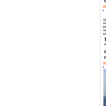
20
п
п
р
п
ка
20