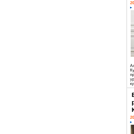
20
А
К
п
у
ку
20