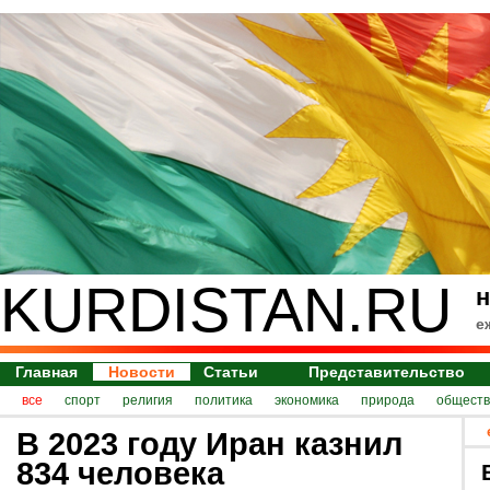
KURDISTAN.RU
н
е
Главная
Новости
Статьи
Представительство
все
спорт
религия
политика
экономика
природа
обществ
В 2023 году Иран казнил
834 человека