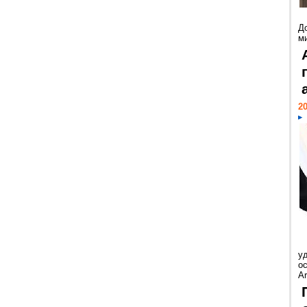
Д
м
20
у
ос
Ar