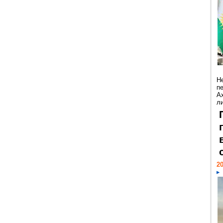
Н
п
А
ли
20