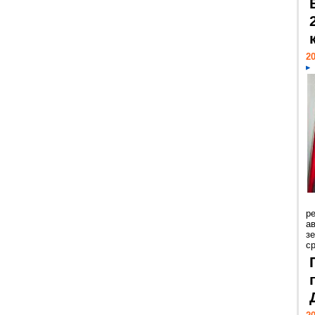
20
р
ав
з
с