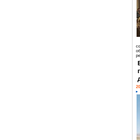
со
о
ре
20