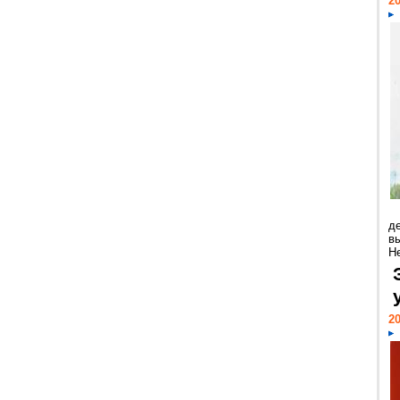
20
д
в
Н
20