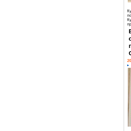
К
п
К
пр
20