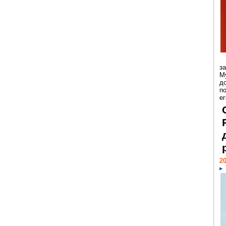
з
М
д
п
ег
20