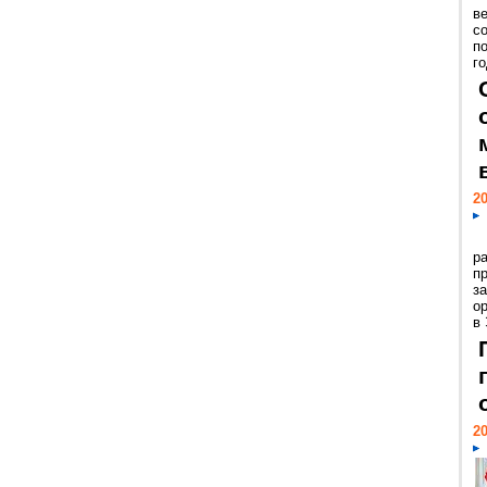
ве
с
п
го
20
р
пр
з
о
в
20