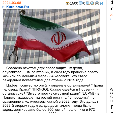
2024-03-08
1500
0
Kurdistan.Ru
20
Согласно отчетам двух правозащитных групп,
опубликованным во вторник, в 2023 году иранские власти
казнили по меньшей мере 834 человека, что стало
рекордным показателем для страны с 2015 года.
Цифры, совместно опубликованные организацией "Права
человека Ирана" (IHRNGO), базирующейся в Норвегии, и
Р
организацией "Вместе против смертной казни" (ECPM) - в
а
К
Париже, указывают на резкий рост (на 43 процента) по
ст
сравнению с количеством казней в 2022 году. Это делает
2023-й вторым годом за два десятилетия, когда было
задокументировано более 800 казней после пика в 972