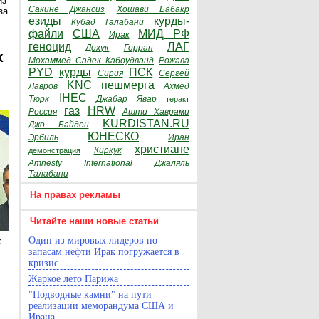
из
Сакине Джансиз
Хошави Бабакр
за
езиды
курды-
Кубад Талабани
файли
США
МИД РФ
Ирак
геноцид
ЛАГ
Дохук
Горран
х
Мохаммед Садек Кабоудванд
Рожава
PYD
курды
ПСК
Сирия
Сергей
KNC
пешмерга
Лавров
Ахмед
IHEC
Тюрк
Джабар Явар
теракт
газ
HRW
Россия
Ашти Хаврами
KURDISTAN.RU
Джо Байден
ЮНЕСКО
Эрбиль
Иран
христиане
Киркук
демонстрация
Amnesty International
Джаляль
Талабани
На правах рекламы
Читайте наши новые статьи
Один из мировых лидеров по
х
запасам нефти Ирак погружается в
кризис
Жаркое лето Парижа
"Подводные камни" на пути
реализации меморандума США и
Ирана