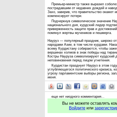
Премьер-министр также выразил соболе
пострадавшим от недавних дождей и навод
Захо, заверив, что правительство окажет 
компенсирует потери.
Подчеркнув символическое значение Нау
национального дня, курдский лидер подтв
приверженность защите прав и достижений 
помянул жертвы мучеников и пешмерга.
Науруз — популярный праздник, широко о
народами Азии, в том числе курдами. Нак
всему Курдистану собираются, чтобы заже
вершинах холмов в знак победы над тирани
Костры Науруза символизируют курдский д
неповиновения перед лицом угнетения.
Курдистан празднует Науруз в этом год
углубляющегося политического кризиса, к
угрозу парламентские выборы региона, за
июня.
еще нет ниодного комментария...
Вы не можете оставлять ко
Войдите
или
зарегистри