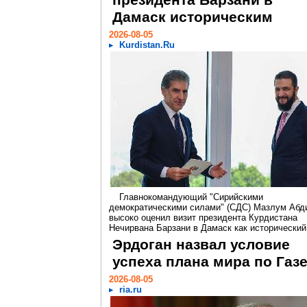
президента Барзани в
Дамаск историческим
2026-08-05
Kurdistan.Ru
Главнокомандующий "Сирийскими
демократическими силами" (СДС) Мазлум Абд
высоко оценил визит президента Курдистана
Нечирвана Барзани в Дамаск как исторический.
Эрдоган назвал условие
успеха плана мира по Газ
2026-08-05
ria.ru