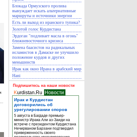
Блокада Ормузского пролива
вынуждает искать альтернативные
маршруты и источники энергии
Есть ли выход из иранского тупика?
Золотой голос Курдистана
Эрдоган "подливает масла в огонь"
ближневосточного кризиса
Замена баасистов на радикальных
исламистов в Дамаске не улучшило
положение курдов и других
меньшинств
Ирак как окно Ирана в арабский мир
Hani
Подпишитесь на наши новости
K
urdistan.Ru
Новости
и
Ирак и Курдистан
..
договорились об
урегулировании споров
е
5 августа в Багдаде премьер-
министр Ирака Али аз-Заиди на
встрече с президентом Курдистана
Нечирваном Барзани подтвердил
приверженность своего