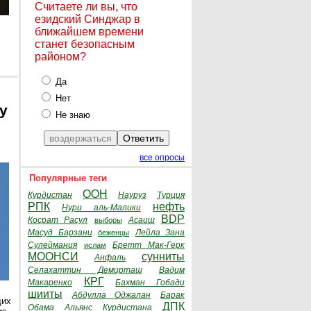
Считаете ли вы, что
езидский Синджар в
ближайшем времени
станет безопасным
районом?
Да
Нет
y
Не знаю
все опросы
Популярные теги
ООН
Курдистан
Науруз
Турция
РПК
нефть
Нури аль-Малики
BDP
Косрат Расул
Асаиш
выборы
Масуд Барзани
Лейла Зана
беженцы
Сулеймания
Бретт Мак-Герк
ислам
МООНСИ
сунниты
Анфаль
Селахаттин Демирташ
Вадим
КРГ
Макаренко
Бахман Гобади
шииты
Абдулла Оджалан
Барак
щих
ДПК
Обама
Альянс Курдистана