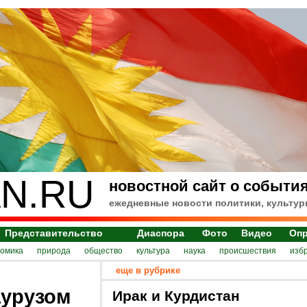
N.RU
новостной сайт о события
ежедневные новости политики, культур
Представительство
Диаспора
Фото
Видео
Оп
номика
природа
общество
культура
наука
происшествия
изб
еще в рубрике
аурузом
Ирак и Курдистан