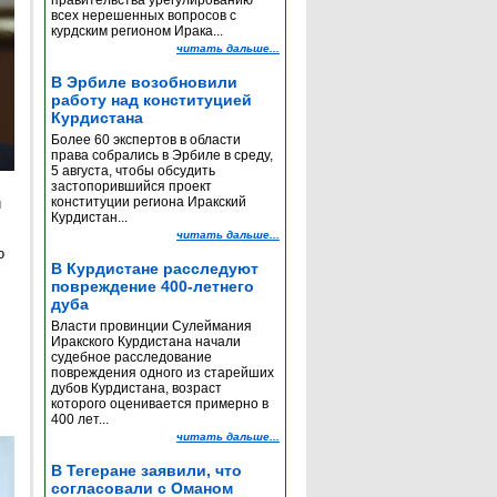
правительства урегулированию
всех нерешенных вопросов с
курдским регионом Ирака...
читать дальше...
В Эрбиле возобновили
работу над конституцией
Курдистана
Более 60 экспертов в области
права собрались в Эрбиле в среду,
5 августа, чтобы обсудить
застопорившийся проект
конституции региона Иракский
и
Курдистан...
читать дальше...
о
В Курдистане расследуют
повреждение 400-летнего
дуба
Власти провинции Сулеймания
Иракского Курдистана начали
судебное расследование
повреждения одного из старейших
дубов Курдистана, возраст
которого оценивается примерно в
400 лет...
читать дальше...
В Тегеране заявили, что
согласовали с Оманом