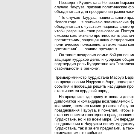
Президент Курдистана Нечирван Барзан
случаю Науруза, призвав политические фр
объединиться для преодоления разногласи
"По случаю Науруза, национального пра
Нового года… я призываю политические ф
объединиться с чувством национального д
чтобы разрешить свои разногласия. Поступ
сможем коллективно противостоять различ
препятствиям, защищая нашу федеральну
политическое положение, а также наши ко
достижения", — заявил президент.
Он также поздравил семьи бойцов пешме
защищая курдское дело, и курдские общин
подтвердил роль Курдистана как "катализа
стабильности в регионе".
Премьер-министр Курдистана Масрур Барз
на праздновании Науруза в Акре, подчеркн
события и пообещав решить насущные про
сталкивается курдский народ.
На празднике, где присутствовали деся
дипломатов и командиры возглавляемой 
коалиции, премьер-министр назвал Акру э
празднования Науруза, и пожелал, чтобы э
стал синонимом ежегодного празднования 
Курдистане, но и во всем мире. Он перед
поздравления с Наурузом всему курдскому
Курдистана, так и за его пределами, а так
отмечающим это событие.