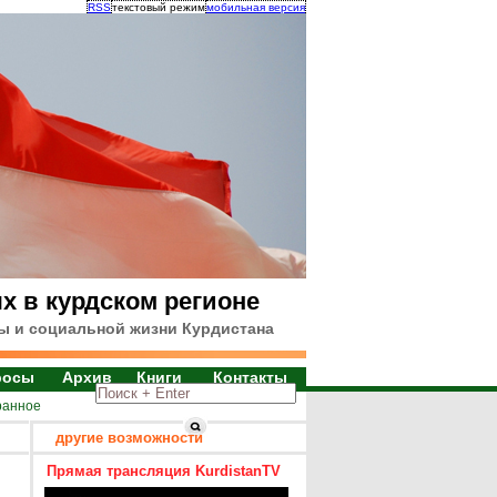
RSS
текстовый режим
мобильная версия
х в курдском регионе
ы и социальной жизни Курдистана
росы
Архив
Книги
Контакты
ранное
другие возможности
Прямая трансляция KurdistanTV