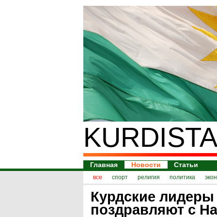
KURDISTA
Главная
Новости
Статьи
все
спорт
религия
политика
эко
Курдские лидеры
поздравляют с Н