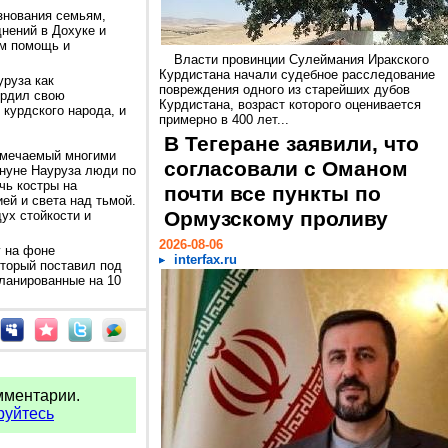
знования семьям,
нений в Дохуке и
им помощь и
Власти провинции Сулеймания Иракского
Курдистана начали судебное расследование
руза как
повреждения одного из старейших дубов
ердил свою
Курдистана, возраст которого оценивается
курдского народа, и
примерно в 400 лет...
В Тегеране заявили, что
тмечаемый многими
согласовали с Оманом
ануне Науруза люди по
чь костры на
почти все пункты по
ей и света над тьмой.
Ормузскому проливу
ух стойкости и
2026-08-06
у на фоне
interfax.ru
оторый поставил под
планированные на 10
мментарии.
руйтесь