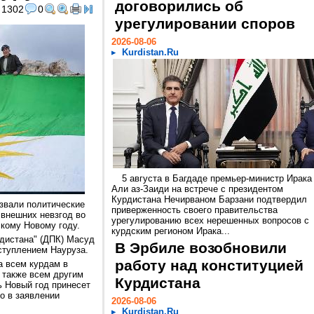
договорились об
1302
0
урегулировании споров
2026-08-06
Kurdistan.Ru
5 августа в Багдаде премьер-министр Ирака
Али аз-Заиди на встрече с президентом
Курдистана Нечирваном Барзани подтвердил
звали политические
приверженность своего правительства
 внешних невзгод во
урегулированию всех нерешенных вопросов с
кому Новому году.
курдским регионом Ирака...
дистана" (ДПК) Масуд
В Эрбиле возобновили
ступлением Науруза.
работу над конституцией
а всем курдам в
а также всем другим
Курдистана
ь Новый год принесет
но в заявлении
2026-08-06
Kurdistan.Ru