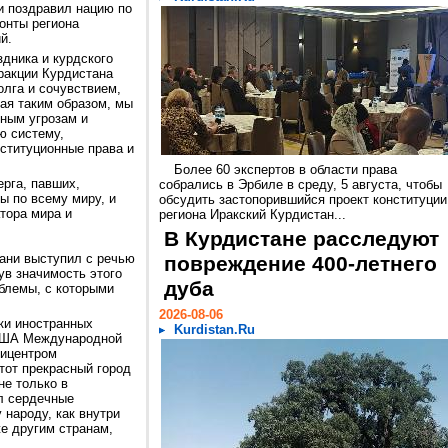
и поздравил нацию по
онты региона
й.
здника и курдского
ракции Курдистана
олга и сочувствием,
ая таким образом, мы
ным угрозам и
ю систему,
нституционные права и
Более 60 экспертов в области права
рга, павших,
собрались в Эрбиле в среду, 5 августа, чтобы
ы по всему миру, и
обсудить застопорившийся проект конституции
тора мира и
региона Иракский Курдистан...
В Курдистане расследуют
ани выступил с речью
повреждение 400-летнего
ув значимость этого
дуба
блемы, с которыми
2026-08-06
тки иностранных
Kurdistan.Ru
США Международной
пицентром
тот прекрасный город
не только в
ал сердечные
 народу, как внутри
же другим странам,