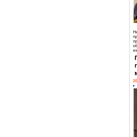
Н
п
п
о
ез
20