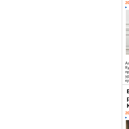
20
А
К
п
у
ку
20