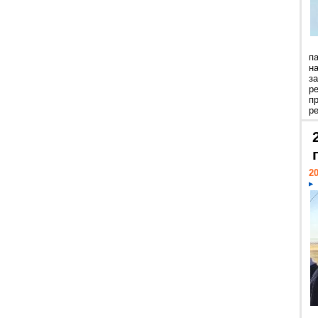
п
н
з
р
п
ре
20