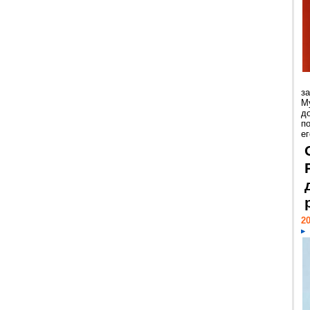
з
М
д
п
ег
20