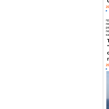
20
п
п
р
п
ка
20