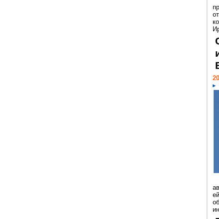
п
о
к
И
20
а
ей
о
и