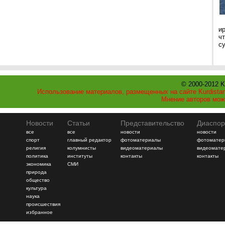
и
ч
с
© 2000-2012 K
Использование материалов, размещенных на сайте Kurdistan
Мнение авторов мож
Новости
Статьи
Представительство
Диаспор
все
все
новости
новости
спорт
главный редактор
фотоматериалы
фотоматер
религия
колумнисты
видеоматериалы
видеомате
политика
институты
контакты
контакты
экономика
СМИ
природа
общество
культура
наука
происшествия
избранное