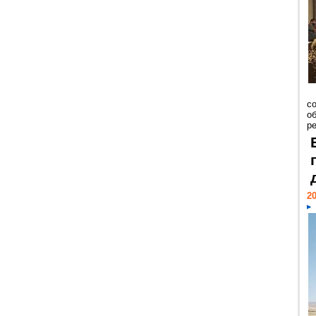
со
о
ре
20