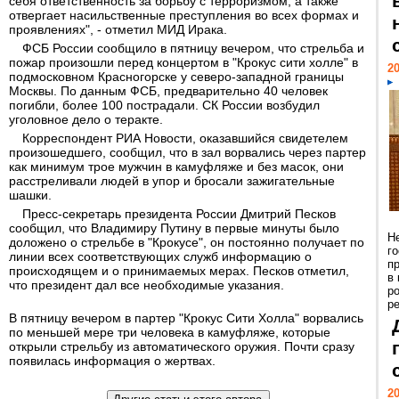
себя ответственность за борьбу с терроризмом, а также
отвергает насильственные преступления во всех формах и
проявлениях", - отметил МИД Ирака.
ФСБ России сообщило в пятницу вечером, что стрельба и
пожар произошли перед концертом в "Крокус сити холле" в
20
подмосковном Красногорске у северо-западной границы
Москвы. По данным ФСБ, предварительно 40 человек
погибли, более 100 пострадали. СК России возбудил
уголовное дело о теракте.
Корреспондент РИА Новости, оказавшийся свидетелем
произошедшего, сообщил, что в зал ворвались через партер
как минимум трое мужчин в камуфляже и без масок, они
расстреливали людей в упор и бросали зажигательные
шашки.
Пресс-секретарь президента России Дмитрий Песков
сообщил, что Владимиру Путину в первые минуты было
Н
доложено о стрельбе в "Крокусе", он постоянно получает по
г
линии всех соответствующих служб информацию о
п
происходящем и о принимаемых мерах. Песков отметил,
в
что президент дал все необходимые указания.
р
ре
В пятницу вечером в партер "Крокус Сити Холла" ворвались
по меньшей мере три человека в камуфляже, которые
открыли стрельбу из автоматического оружия. Почти сразу
появилась информация о жертвах.
20