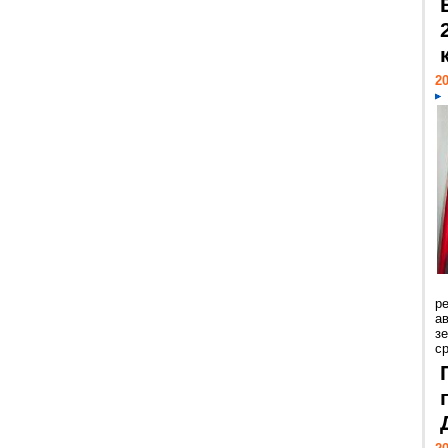
20
р
ав
з
с