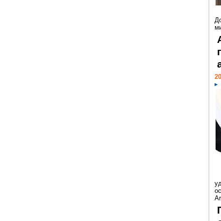
Д
м
20
у
ос
Ar