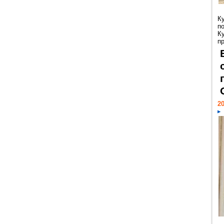
К
п
К
пр
20