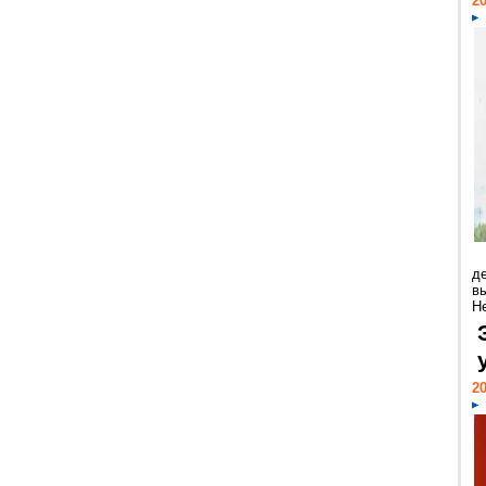
20
д
в
Н
20