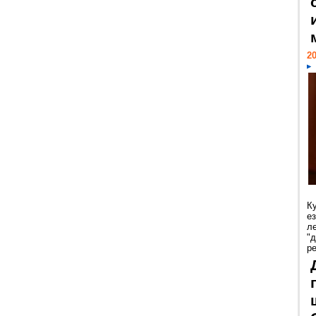
20
К
е
л
"
р