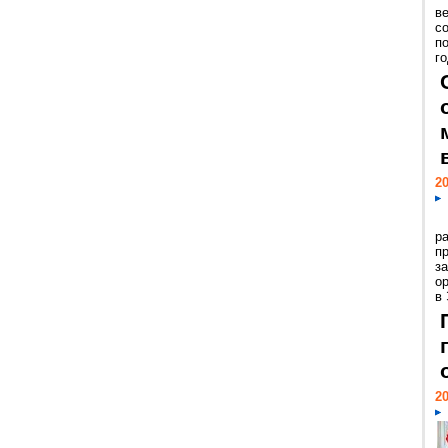
ве
с
п
го
20
р
пр
з
о
в
20