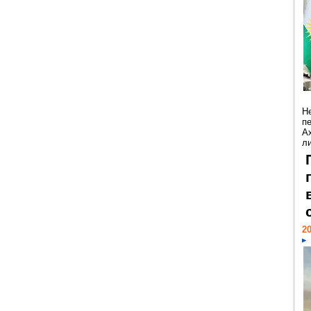
Н
п
А
ли
20