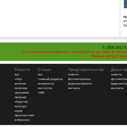
и
ч
с
© 2000-2012 K
Использование материалов, размещенных на сайте Kurdistan
Мнение авторов мож
Новости
Статьи
Представительство
Диаспор
все
все
новости
новости
спорт
главный редактор
фотоматериалы
фотоматер
религия
колумнисты
видеоматериалы
видеомате
политика
институты
контакты
контакты
экономика
СМИ
природа
общество
культура
наука
происшествия
избранное