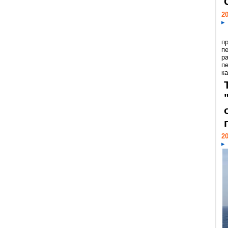
20
п
п
р
п
ка
20