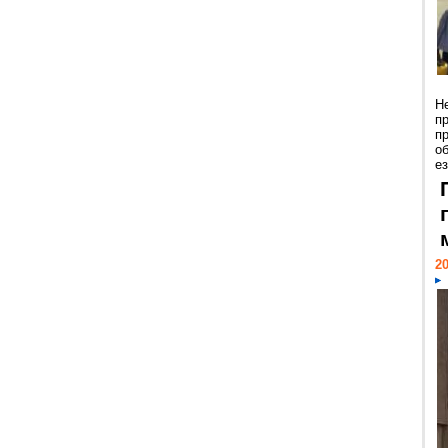
Н
п
п
о
ез
20