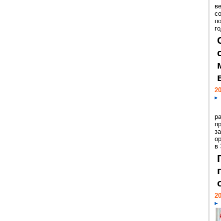
ве
с
п
го
20
р
пр
з
о
в
20