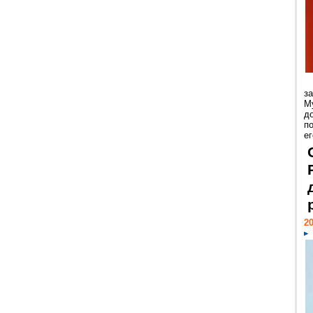
з
М
д
п
ег
20