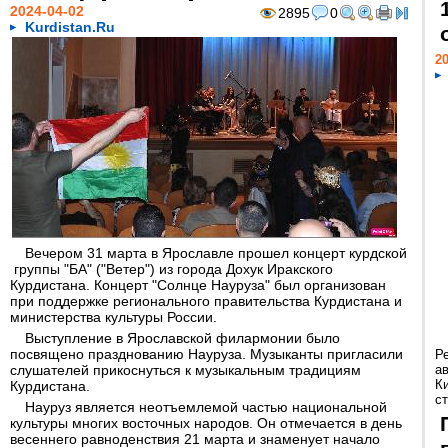
2024-04-02
2895
0
Kurdistan.Ru
20
Вечером 31 марта в Ярославле прошел концерт курдской
группы "БA" ("Ветер") из города Дохук Иракского
Курдистана. Концерт "Солнце Науруза" был организован
при поддержке регионального правительства Курдистана и
министерства культуры России.
Выступление в Ярославской филармонии было
посвящено празднованию Науруза. Музыканты пригласили
Р
слушателей прикоснуться к музыкальным традициям
а
К
Курдистана.
ст
Науруз является неотъемлемой частью национальной
культуры многих восточных народов. Он отмечается в день
весеннего равноденствия 21 марта и знаменует начало