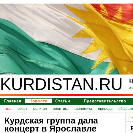
KURDISTAN.RU
н
е
Главная
Новости
Статьи
Представительство
все
спорт
религия
политика
экономика
природа
обществ
Курдская группа дала
концерт в Ярославле