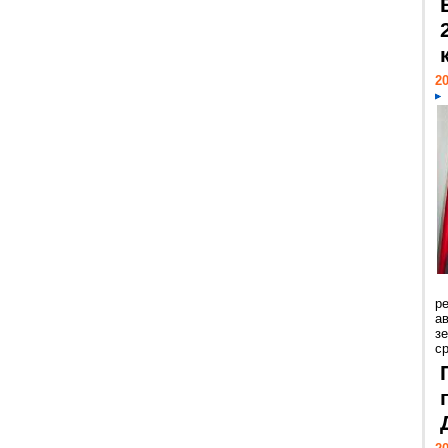
20
р
ав
з
с