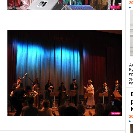
20
А
К
п
у
ку
20