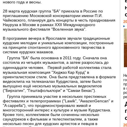
нового года и весны.
28 марта курдская группа "БА" приехала в Россию по
приглашению Московской консерватории имени П.И.
Чайковского, планируя дать концерты в честь празднования
20
Науруза в Москве в рамках XXII Международного
музыкального фестиваля "Вселенная звука".
В программе вечера в Ярославле звучали традиционные
курдские мелодии и уникальные композиции, построенные
на принципе спонтанного вдохновенного творчества в
системе курдских макамов.
Группа "БA" была основана в 2011 году. Сначала она
состояла из четырёх музыкантов, а затем разрослась до
одиннадцати человек. Первой работой коллектива стала
музыкальная композиция "Хиджаз Кар Курд" в
Н
ориенталистском стиле. Она была представлена в формате
г
видеоклипа на телеканалах Курдистана, затем было
п
выпущено ещё несколько музыкальных видеоклипов
в
("Бирхатин", "Гештафольклори" и "Самаи Бекас").
р
Группа принимала участие в нескольких престижных
ре
фестивалях и телепрограммах ("Lawik", "AwazenGencan" и
"A cappella"), что продемонстрировало живой и
многосторонний интерес к культуре и музыке Курдистана.
Кроме того, коллективом были сочинены несколько
саундтреков к фильмам и телеспектаклям, а также
несколько песен для курдских артистов и певцов в
20