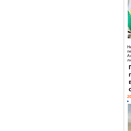
Н
п
А
ли
20