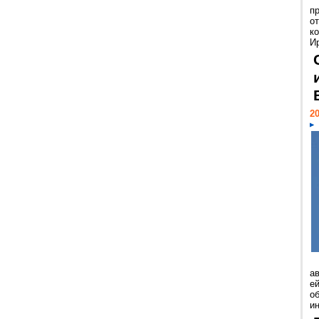
п
о
к
И
20
а
ей
о
и