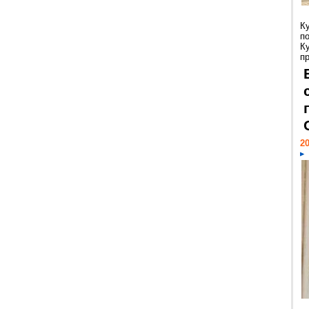
К
п
К
пр
20