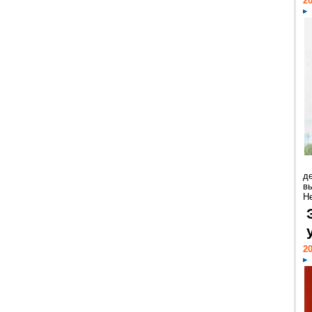
20
д
в
Н
20