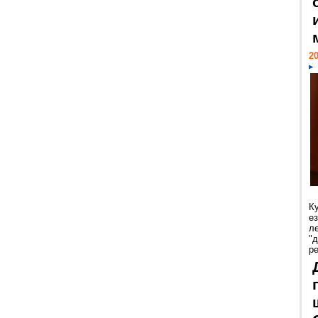
20
К
е
л
"
р