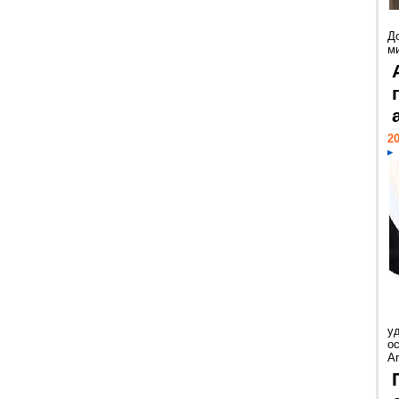
Д
м
20
у
ос
Ar