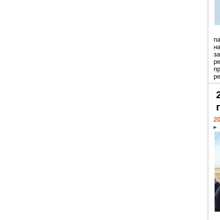
п
н
з
р
п
ре
20