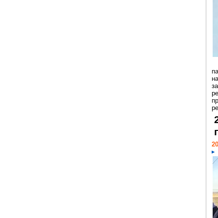
п
н
з
р
п
ре
20