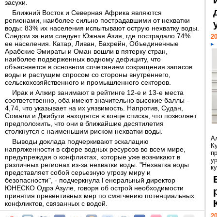
засухи.
Ближний Восток и Северная Африка являются
регионами, наиболее сильно пострадавшими от нехватки
воды: 83% их населения испытывают острую нехватку воды.
Следом за ним следует Южная Азия, где пострадало 74%
20
ее населения. Катар, Ливан, Бахрейн, Объединенные
Арабские Эмираты и Оман вошли в пятерку стран,
наиболее подверженных водному дефициту, что
объясняется в основном сочетанием сокращения запасов
воды и растущим спросом со стороны внутреннего,
сельскохозяйственного и промышленного секторов.
Ирак и Алжир занимают в рейтинге 12-е и 13-е места
соответственно, оба имеют значительно высокие баллы -
4,74, что указывает на их уязвимость. Напротив, Судан,
Сомали и Джибути находятся в конце списка, что позволяет
предположить, что они в ближайшие десятилетия
столкнутся с наименьшим риском нехватки воды.
А
Выводы доклада подчеркивают эскалацию
К
напряженности в сфере водных ресурсов во всем мире,
п
предупреждая о конфликтах, которые уже возникают в
у
различных регионах из-за нехватки воды. "Нехватка воды
ку
представляет собой серьезную угрозу миру и
безопасности", - подчеркнула Генеральный директор
ЮНЕСКО Одрэ Азуле, говоря об острой необходимости
принятия превентивных мер по смягчению потенциальных
конфликтов, связанных с водой.
20