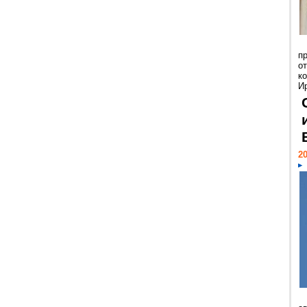
п
о
к
И
20