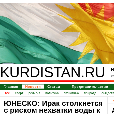
KURDISTAN.RU
н
е
Главная
Новости
Статьи
Представительство
все
спорт
религия
политика
экономика
природа
обществ
ЮНЕСКО: Ирак столкнется
с риском нехватки воды к