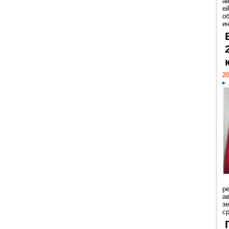
а
ей
о
и
20
р
ав
з
с