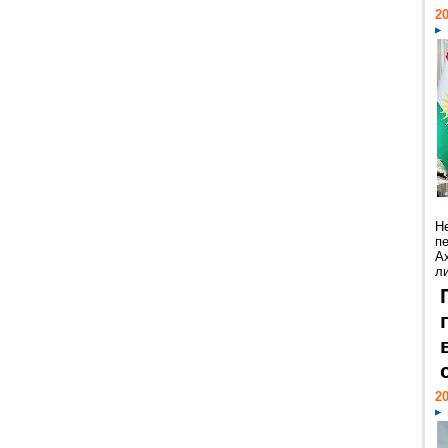
20
Н
п
А
ли
20