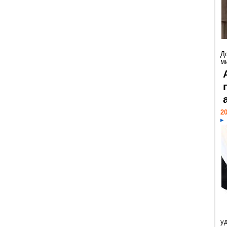
Д
м
20
у