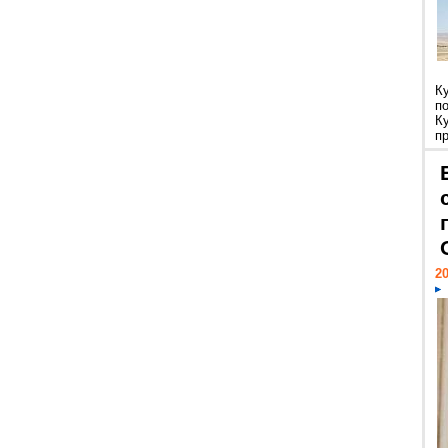
К
п
К
пр
20