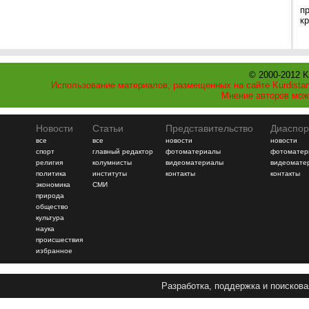
п
к
© 2000-2012 K
Использование материалов, размещенных на сайте Kurdistan
Мнение авторов мож
Новости
Статьи
Представительство
Диаспор
все
все
новости
новости
спорт
главный редактор
фотоматериалы
фотоматер
религия
колумнисты
видеоматериалы
видеомате
политика
институты
контакты
контакты
экономика
СМИ
природа
общество
культура
наука
происшествия
избранное
Разработка, поддержка и поискова