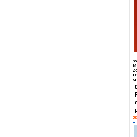
з
М
д
п
ег
20