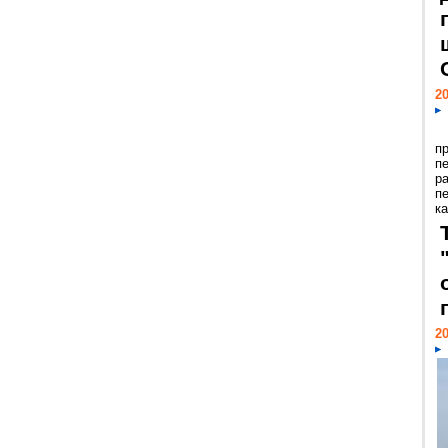
20
п
п
р
п
ка
20