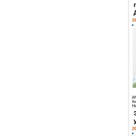
20
д
в
Н
20