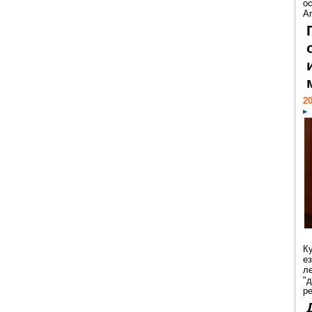
ос
Ar
20
К
е
л
"
р