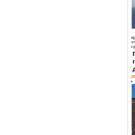
и
ч
с
20