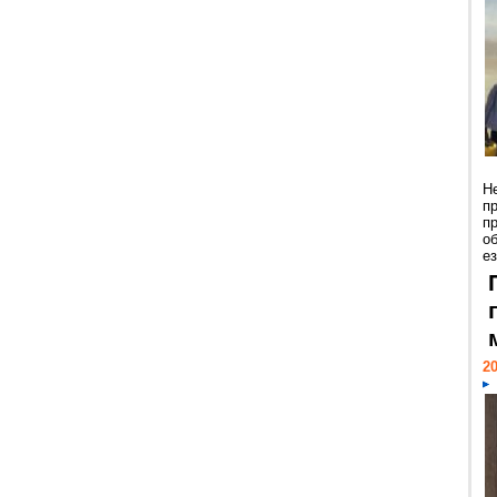
Н
п
п
о
ез
20