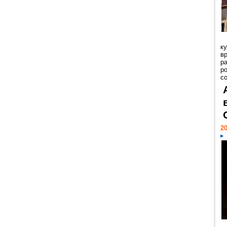
к
в
р
р
с
20