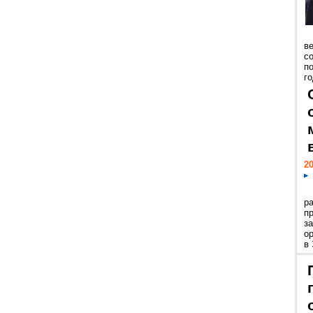
ве
с
п
го
20
р
пр
з
о
в