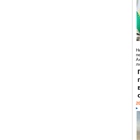
Н
п
А
ли
20