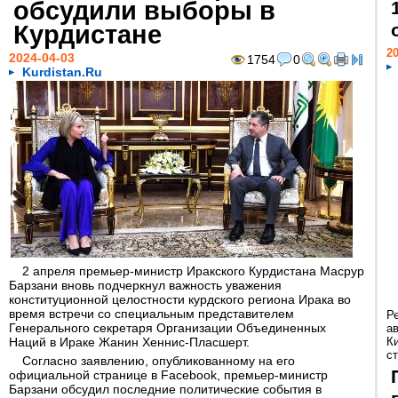
обсудили выборы в
Курдистане
20
2024-04-03
1754
0
Kurdistan.Ru
2 апреля премьер-министр Иракского Курдистана Масрур
Барзани вновь подчеркнул важность уважения
конституционной целостности курдского региона Ирака во
время встречи со специальным представителем
Р
Генерального секретаря Организации Объединенных
а
Наций в Ираке Жанин Хеннис-Пласшерт.
К
ст
Согласно заявлению, опубликованному на его
официальной странице в Facebook, премьер-министр
Барзани обсудил последние политические события в