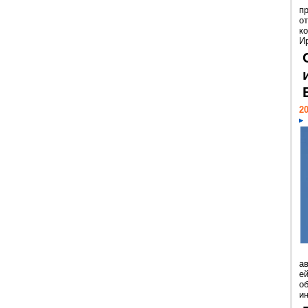
п
о
к
И
20
а
ей
о
и