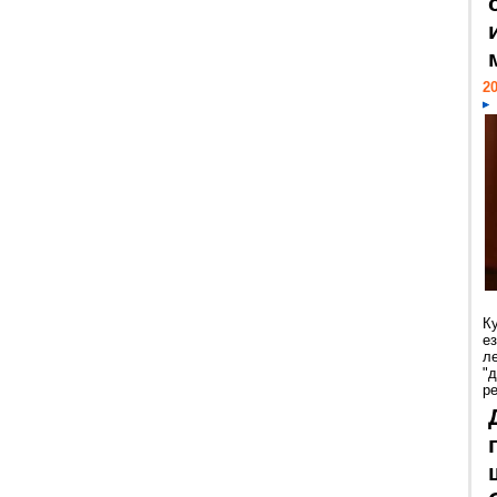
20
К
е
л
"
р