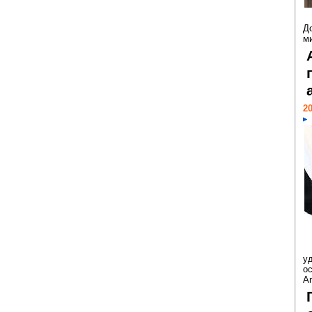
Д
м
20
у
ос
Ar