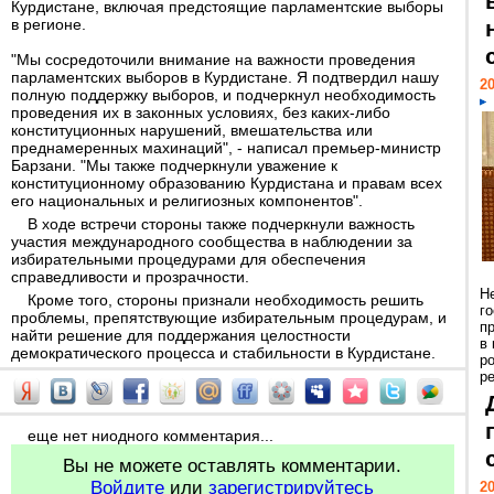
Курдистане, включая предстоящие парламентские выборы
в регионе.
"Мы сосредоточили внимание на важности проведения
парламентских выборов в Курдистане. Я подтвердил нашу
20
полную поддержку выборов, и подчеркнул необходимость
проведения их в законных условиях, без каких-либо
конституционных нарушений, вмешательства или
преднамеренных махинаций", - написал премьер-министр
Барзани. "Мы также подчеркнули уважение к
конституционному образованию Курдистана и правам всех
его национальных и религиозных компонентов".
В ходе встречи стороны также подчеркнули важность
участия международного сообщества в наблюдении за
избирательными процедурами для обеспечения
справедливости и прозрачности.
Н
Кроме того, стороны признали необходимость решить
г
проблемы, препятствующие избирательным процедурам, и
п
найти решение для поддержания целостности
в
демократического процесса и стабильности в Курдистане.
р
ре
еще нет ниодного комментария...
Вы не можете оставлять комментарии.
Войдите
или
зарегистрируйтесь
20