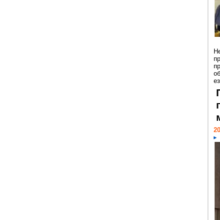
Н
п
п
о
ез
20