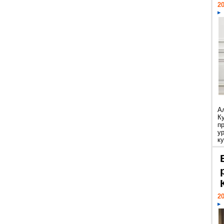
20
А
К
п
у
ку
20