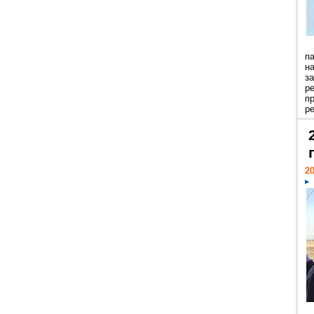
п
н
з
р
п
ре
20