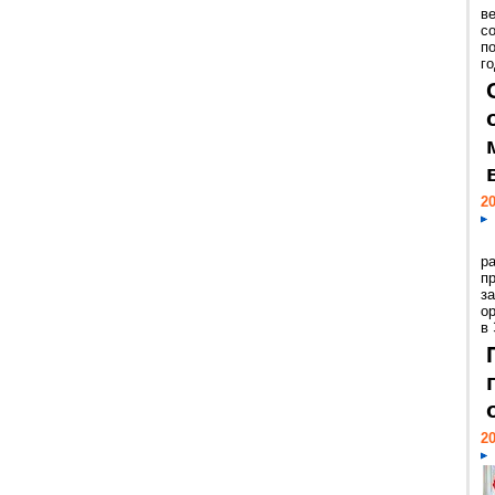
ве
с
п
го
20
р
пр
з
о
в
20