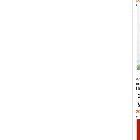
20
д
в
Н
20