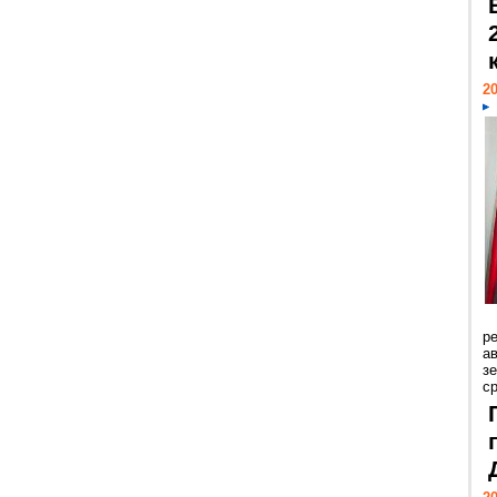
20
р
ав
з
с