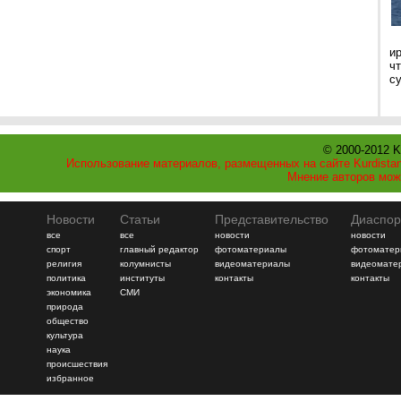
и
ч
с
© 2000-2012 K
Использование материалов, размещенных на сайте Kurdistan
Мнение авторов мож
Новости
Статьи
Представительство
Диаспор
все
все
новости
новости
спорт
главный редактор
фотоматериалы
фотоматер
религия
колумнисты
видеоматериалы
видеомате
политика
институты
контакты
контакты
экономика
СМИ
природа
общество
культура
наука
происшествия
избранное