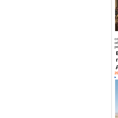
со
о
ре
20