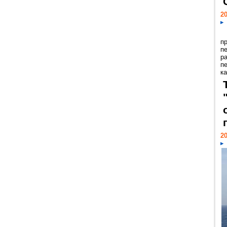
20
п
п
р
п
ка
20