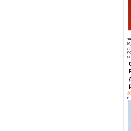
з
М
д
п
ег
20