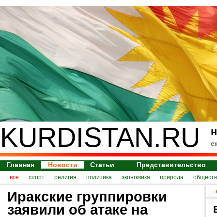
KURDISTAN.RU
н
е
Главная
Новости
Статьи
Представительство
все
спорт
религия
политика
экономика
природа
обществ
Иракские группировки
заявили об атаке на