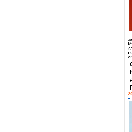
з
М
д
п
ег
20