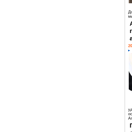
Д
м
20
у
ос
Ar