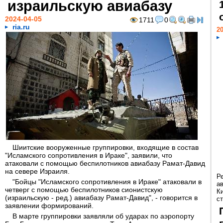
израильскую авиабазу
2024-04-05
1711
0
ria.ru
20
Шиитские вооруженные группировки, входящие в состав
"Исламского сопротивления в Ираке", заявили, что
атаковали с помощью беспилотников авиабазу Рамат-Давид
на севере Израиля.
Р
"Бойцы "Исламского сопротивления в Ираке" атаковали в
а
четверг с помощью беспилотников сионистскую
К
(израильскую - ред.) авиабазу Рамат-Давид", - говорится в
ст
заявлении формирований.
В марте группировки заявляли об ударах по аэропорту