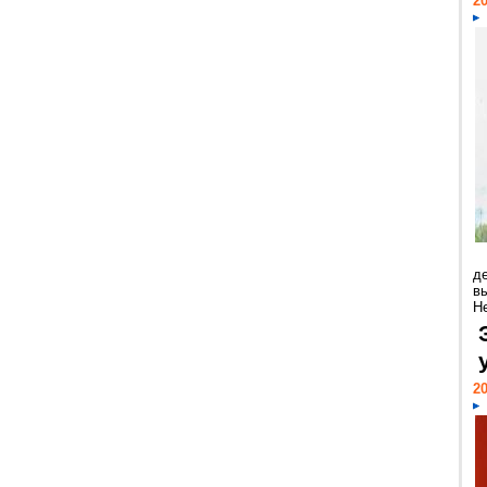
20
д
в
Н
20