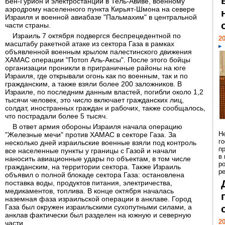
Бен-Гурион и электростанции в Тель-Авиве, военному
аэродрому населенного пункта Кирьят-Шмона на севере
Израиля и военной авиабазе "Пальмахим" в центральной
части страны.
Израиль 7 октября подвергся беспрецедентной по
20
масштабу ракетной атаке из сектора Газа в рамках
объявленной военным крылом палестинского движения
ХАМАС операции "Потоп Аль-Аксы". После этого бойцы
организации проникли в приграничные районы на юге
Израиля, где открывали огонь как по военным, так и по
гражданским, а также взяли более 200 заложников. В
Израиле, по последним данным властей, погибли около 1,2
тысячи человек, это число включает гражданских лиц,
солдат, иностранных граждан и рабочих, также сообщалось,
что пострадали более 5 тысяч.
В ответ армия обороны Израиля начала операцию
Н
"Железные мечи" против ХАМАС в секторе Газа. За
г
несколько дней израильские военные взяли под контроль
п
все населенные пункты у границы с Газой и начали
в
наносить авиационные удары по объектам, в том числе
р
гражданским, на территории сектора. Также Израиль
ре
объявил о полной блокаде сектора Газа: остановлена
поставка воды, продуктов питания, электричества,
медикаментов, топлива. В конце октября началась
наземная фаза израильской операции в анклаве. Город
Газа был окружен израильскими сухопутными силами, а
анклав фактически был разделен на южную и северную
20
части.