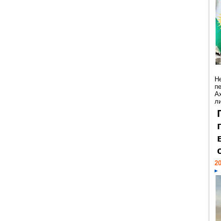
Н
п
А
ли
20