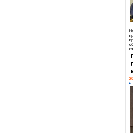
Н
п
п
о
ез
20