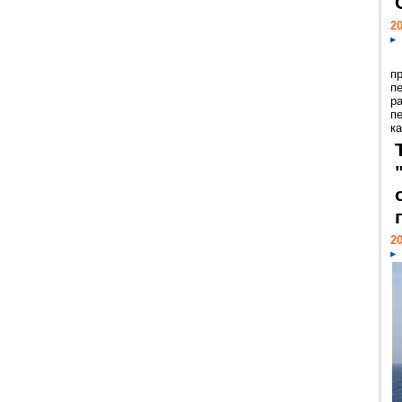
20
п
п
р
п
ка
20