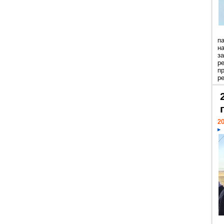
п
н
з
р
п
ре
20