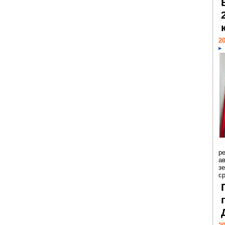
20
р
ав
з
с