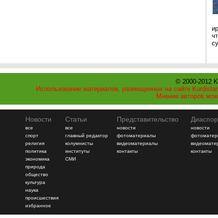
и
ч
с
© 2000-2012 K
Использование материалов, размещенных на сайте Kurdistan
Мнение авторов мож
Новости
Статьи
Представительство
Диаспор
все
все
новости
новости
спорт
главный редактор
фотоматериалы
фотоматер
религия
колумнисты
видеоматериалы
видеомате
политика
институты
контакты
контакты
экономика
СМИ
природа
общество
культура
наука
происшествия
избранное