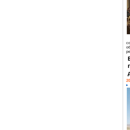
со
о
ре
20