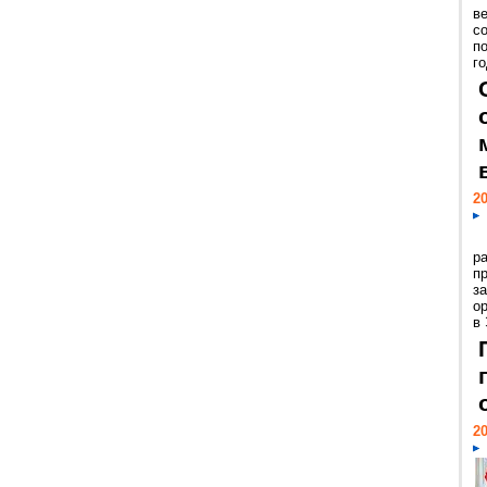
ве
с
п
го
20
р
пр
з
о
в
20