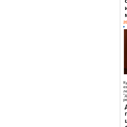
20
К
е
л
"
р