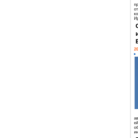
п
о
к
И
20
а
ей
о
и