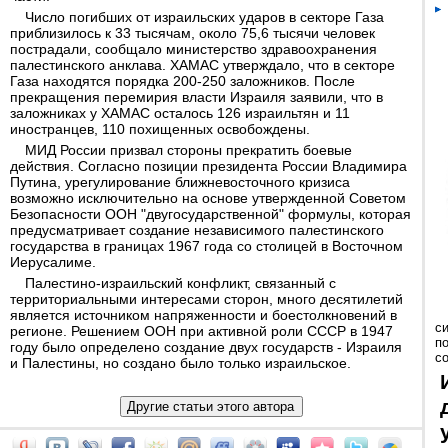
Число погибших от израильских ударов в секторе Газа
приблизилось к 33 тысячам, около 75,6 тысячи человек
пострадали, сообщало министерство здравоохранения
палестинского анклава. ХАМАС утверждало, что в секторе
Газа находятся порядка 200-250 заложников. После
прекращения перемирия власти Израиля заявили, что в
заложниках у ХАМАС осталось 126 израильтян и 11
иностранцев, 110 похищенных освобождены.
МИД России призвал стороны прекратить боевые
действия. Согласно позиции президента России Владимира
Путина, урегулирование ближневосточного кризиса
возможно исключительно на основе утвержденной Советом
Безопасности ООН "двугосударственной" формулы, которая
предусматривает создание независимого палестинского
государства в границах 1967 года со столицей в Восточном
Иерусалиме.
Палестино-израильский конфликт, связанный с
территориальными интересами сторон, много десятилетий
является источником напряженности и боестолкновений в
с
регионе. Решением ООН при активной роли СССР в 1947
п
году было определено создание двух государств - Израиля
с
и Палестины, но создано было только израильское.