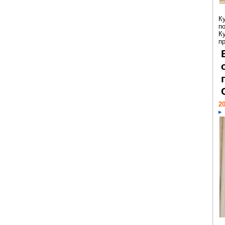
К
п
К
пр
20