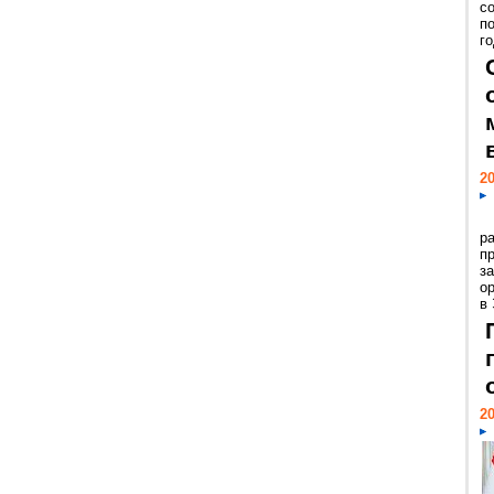
с
п
го
20
р
пр
з
о
в
20