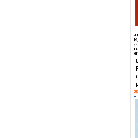
з
М
д
п
ег
20