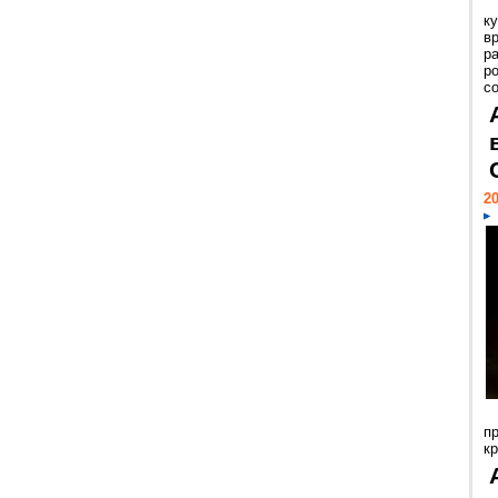
к
в
р
р
с
20
п
к