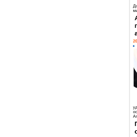
Д
м
20
у
ос
Ar