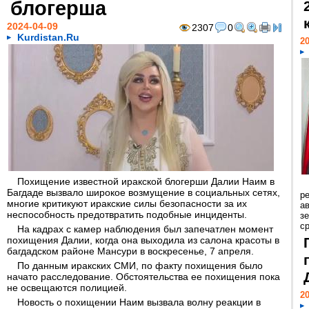
блогерша
2024-04-09
2307
0
Kurdistan.Ru
20
Похищение известной иракской блогерши Далии Наим в
Багдаде вызвало широкое возмущение в социальных сетях,
р
многие критикуют иракские силы безопасности за их
ав
неспособность предотвратить подобные инциденты.
з
с
На кадрах с камер наблюдения был запечатлен момент
похищения Далии, когда она выходила из салона красоты в
багдадском районе Мансури в воскресенье, 7 апреля.
По данным иракских СМИ, по факту похищения было
начато расследование. Обстоятельства ее похищения пока
не освещаются полицией.
20
Новость о похищении Наим вызвала волну реакции в