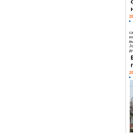
20
с
к
в
Jo
дн
20