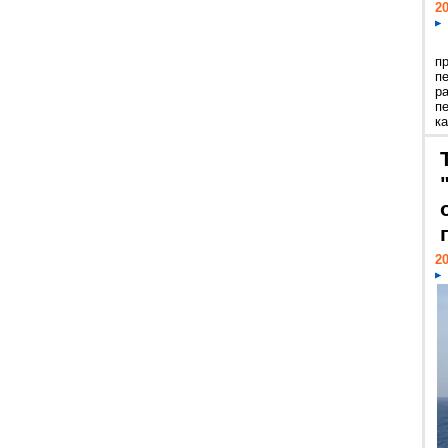
20
п
п
р
п
ка
20