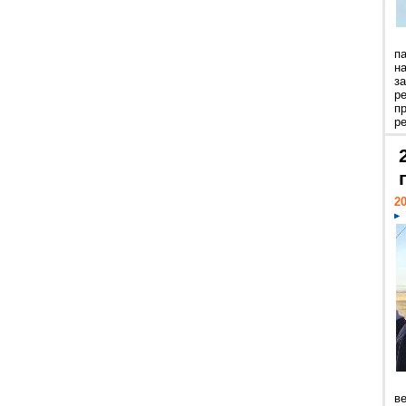
п
н
з
р
п
ре
20
ве