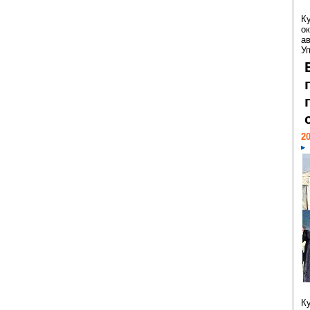
К
ок
а
У
20
К