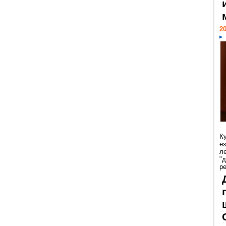
20
К
е
л
"
р