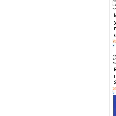
о
С
св
20
н
в
лю
20