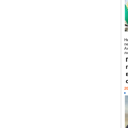
Н
п
А
ли
20