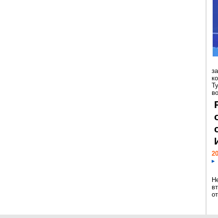
з
к
Т
во
20
Н
в
о