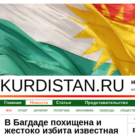
KURDISTAN.RU
н
е
Главная
Новости
Статьи
Представительство
все
спорт
религия
политика
экономика
природа
обществ
В Багдаде похищена и
жестоко избита известная