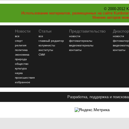
© 2000-2012 K
Использование материалов, размещенных на сайте Kurdistan
Мнение авторов мож
Новости
Статьи
Представительство
Диаспор
все
все
новости
новости
спорт
главный редактор
фотоматериалы
фотоматер
религия
колумнисты
видеоматериалы
видеомате
политика
институты
контакты
контакты
экономика
СМИ
природа
общество
культура
наука
происшествия
избранное
Разработка, поддержка и поискова