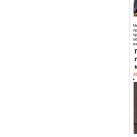
Н
п
п
о
ез
20