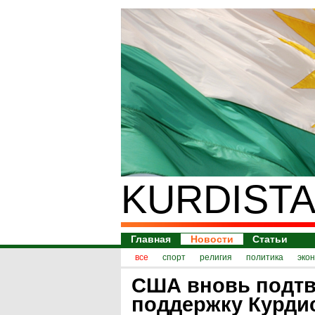
KURDISTA
Главная
Новости
Статьи
все
спорт
религия
политика
эко
США вновь подт
поддержку Курди