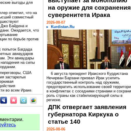
выступает за монополию
ческие выгоды для
на оружие для сохранения
лер отметил, что на
суверенитета Ирака
высший совместный
едшествуют
2026-08-07
 Джо Байдена и
Kurdistan.Ru
дани. Ожидается, что
вертывание
ии по борьбе против
х попыток Багдада
ветных авиаударов
ам. Эти авиаудары
 нападения на силы
Иордании.
 переговоры, США
6 августа президент Иракского Курдистана
ия застарелых
Нечирван Барзани призвал Ирак усилить
еркивая
государственный контроль над оружием,
действия
предотвратить использование своей территори
ти во всем Ираке.
в конфликтах с соседними странами и сохрани
роль страны как стабилизирующей силы в
регионе.
ДПК отвергает заявления
губернатора Киркука о
мментарии.
статье 140
руйтесь
2026-08-06