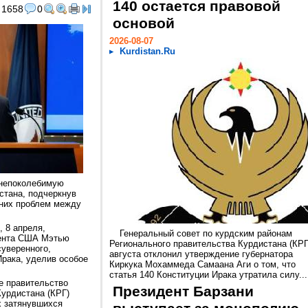
140 остается правовой
1658
0
основой
2026-08-07
Kurdistan.Ru
непоколебимую
стана, подчеркнув
них проблем между
 8 апреля,
Генеральный совет по курдским районам
мента США Мэтью
Регионального правительства Курдистана (КРГ
уверенного,
августа отклонил утверждение губернатора
Ирака, уделив особое
Киркука Мохаммеда Самаана Аги о том, что
статья 140 Конституции Ирака утратила силу...
е правительство
Президент Барзани
Курдистана (КРГ)
х затянувшихся