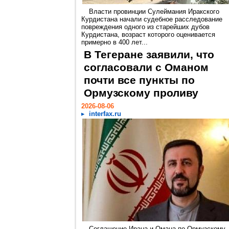
Власти провинции Сулеймания Иракского
Курдистана начали судебное расследование
повреждения одного из старейших дубов
Курдистана, возраст которого оценивается
примерно в 400 лет...
В Тегеране заявили, что
согласовали с Оманом
почти все пункты по
Ормузскому проливу
2026-08-06
interfax.ru
Соглашение Ирана и Омана по Ормузскому