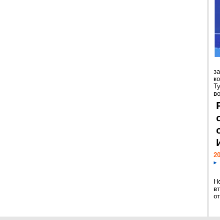
з
к
Т
во
20
Н
в
о