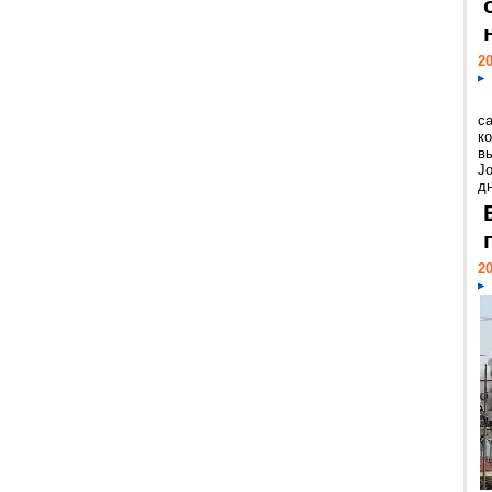
20
с
к
в
Jo
дн
20