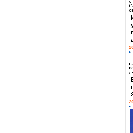
о
С
св
20
н
в
лю
20