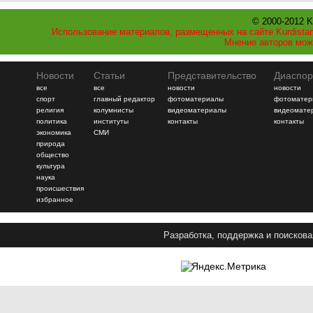
© 2000-2012 K
Использование материалов, размещенных на сайте Kurdistan
Мнение авторов мож
Новости
Статьи
Представительство
Диаспор
все
все
новости
новости
спорт
главный редактор
фотоматериалы
фотоматер
религия
колумнисты
видеоматериалы
видеомате
политика
институты
контакты
контакты
экономика
СМИ
природа
общество
культура
наука
происшествия
избранное
Разработка, поддержка и поискова