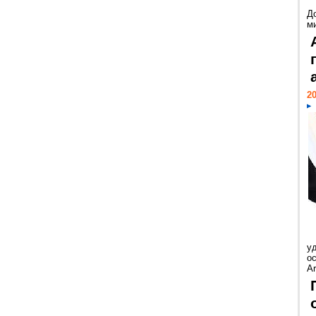
Д
м
20
у
ос
Ar