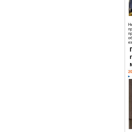
Н
п
п
о
ез
20