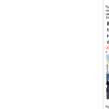
К
ок
а
У
20
К