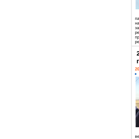
п
н
з
р
п
ре
20
ве