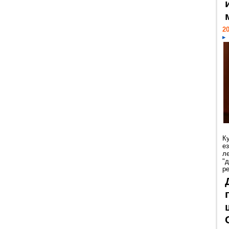
20
К
е
л
"
р