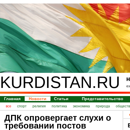
KURDISTAN.RU
н
е
Главная
Новости
Статьи
Представительство
все
спорт
религия
политика
экономика
природа
обществ
ДПК опровергает слухи о
требовании постов