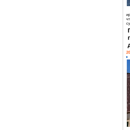
и
ч
с
20