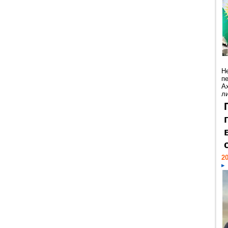
Н
п
А
ли
20