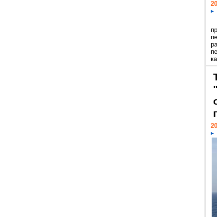
20
п
п
р
п
ка
20