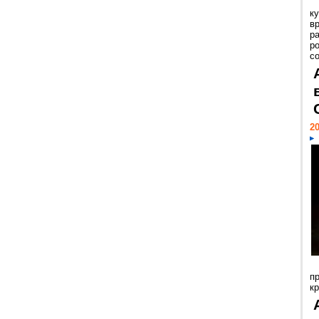
к
в
р
р
с
20
п
к