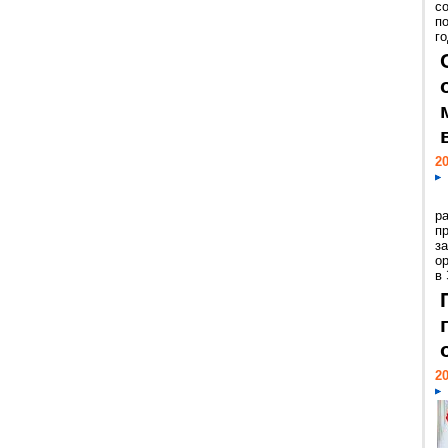
с
п
го
20
р
пр
з
о
в
20