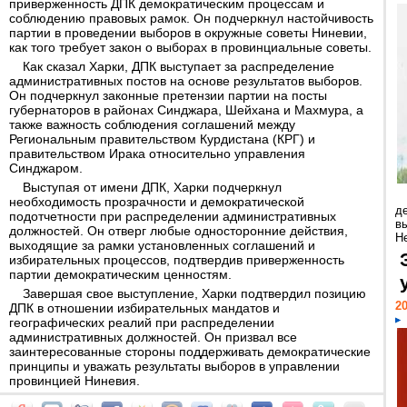
приверженность ДПК демократическим процессам и
соблюдению правовых рамок. Он подчеркнул настойчивость
партии в проведении выборов в окружные советы Ниневии,
как того требует закон о выборах в провинциальные советы.
Как сказал Харки, ДПК выступает за распределение
административных постов на основе результатов выборов.
Он подчеркнул законные претензии партии на посты
губернаторов в районах Синджара, Шейхана и Махмура, а
также важность соблюдения соглашений между
Региональным правительством Курдистана (КРГ) и
правительством Ирака относительно управления
Синджаром.
Выступая от имени ДПК, Харки подчеркнул
необходимость прозрачности и демократической
д
подотчетности при распределении административных
в
должностей. Он отверг любые односторонние действия,
Н
выходящие за рамки установленных соглашений и
избирательных процессов, подтвердив приверженность
партии демократическим ценностям.
Завершая свое выступление, Харки подтвердил позицию
20
ДПК в отношении избирательных мандатов и
географических реалий при распределении
административных должностей. Он призвал все
заинтересованные стороны поддерживать демократические
принципы и уважать результаты выборов в управлении
провинцией Ниневия.