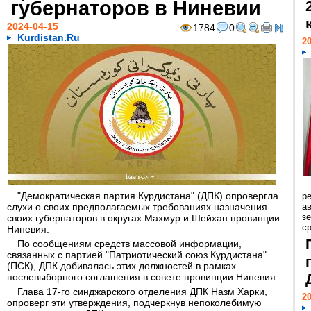
губернаторов в Ниневии
2024-04-15
1784
0
Kurdistan.Ru
20
"Демократическая партия Курдистана" (ДПК) опровергла
р
слухи о своих предполагаемых требованиях назначения
ав
з
своих губернаторов в округах Махмур и Шейхан провинции
с
Ниневия.
По сообщениям средств массовой информации,
связанных с партией "Патриотический союз Курдистана"
(ПСК), ДПК добивалась этих должностей в рамках
послевыборного соглашения в совете провинции Ниневия.
Глава 17-го синджарского отделения ДПК Назм Харки,
20
опроверг эти утверждения, подчеркнув непоколебимую