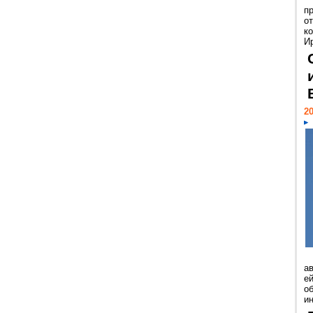
п
о
к
И
20
а
ей
о
и