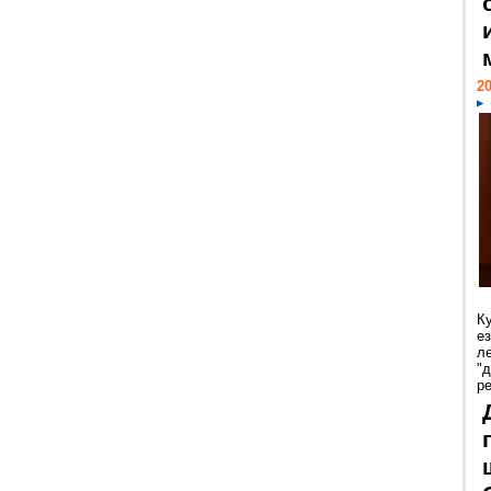
20
К
е
л
"
р