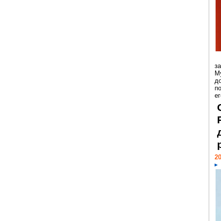
з
М
д
п
ег
20