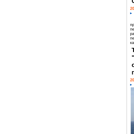
20
п
п
р
п
ка
20