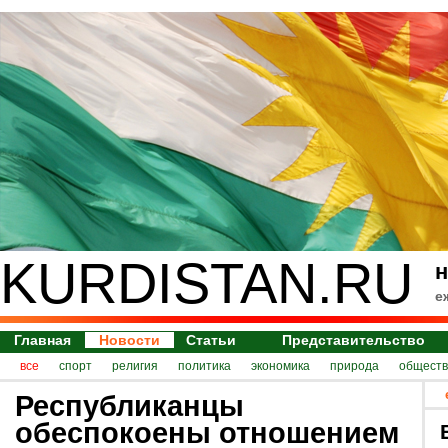
KURDISTAN.RU
н
е
Главная
Новости
Статьи
Представительство
все
спорт
религия
политика
экономика
природа
обществ
Республиканцы
обеспокоены отношением