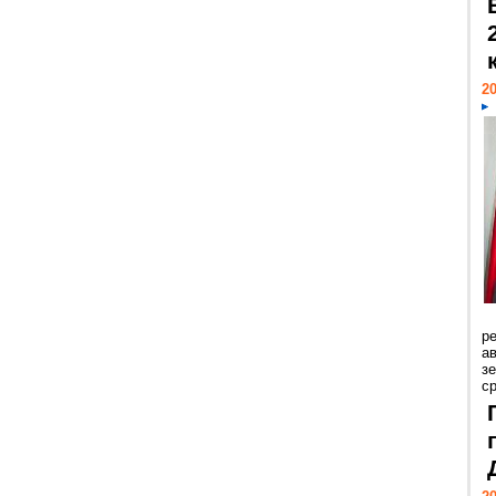
20
р
ав
з
с