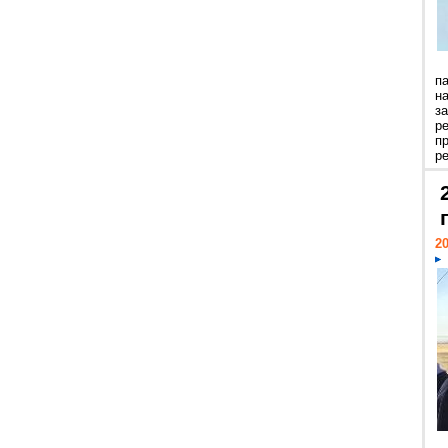
п
н
з
р
п
ре
20