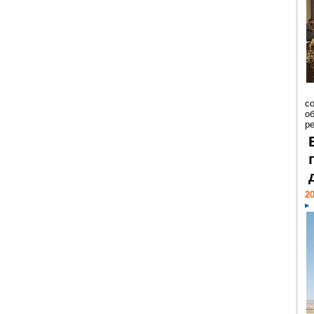
со
о
ре
20