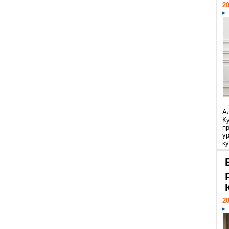
20
А
К
п
у
ку
20