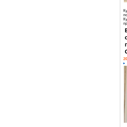
К
п
К
пр
20