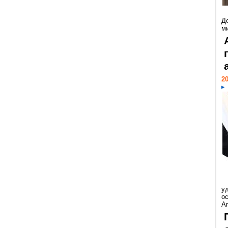
Д
м
20
у
ос
Ar