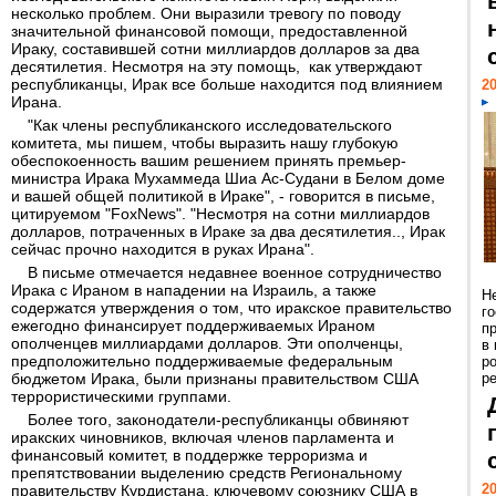
несколько проблем. Они выразили тревогу по поводу
значительной финансовой помощи, предоставленной
Ираку, составившей сотни миллиардов долларов за два
десятилетия. Несмотря на эту помощь, как утверждают
республиканцы, Ирак все больше находится под влиянием
20
Ирана.
"Как члены республиканского исследовательского
комитета, мы пишем, чтобы выразить нашу глубокую
обеспокоенность вашим решением принять премьер-
министра Ирака Мухаммеда Шиа Ас-Судани в Белом доме
и вашей общей политикой в ​​Ираке", - говорится в письме,
цитируемом "FoxNews". "Несмотря на сотни миллиардов
долларов, потраченных в Ираке за два десятилетия.., Ирак
сейчас прочно находится в руках Ирана".
В письме отмечается недавнее военное сотрудничество
Ирака с Ираном в нападении на Израиль, а также
Н
содержатся утверждения о том, что иракское правительство
г
ежегодно финансирует поддерживаемых Ираном
п
ополченцев миллиардами долларов. Эти ополченцы,
в
предположительно поддерживаемые федеральным
р
бюджетом Ирака, были признаны правительством США
ре
террористическими группами.
Более того, законодатели-республиканцы обвиняют
иракских чиновников, включая членов парламента и
финансовый комитет, в поддержке терроризма и
препятствовании выделению средств Региональному
20
правительству Курдистана, ключевому союзнику США в