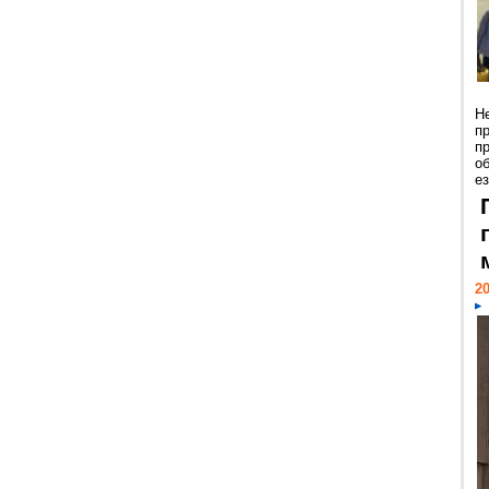
Н
п
п
о
ез
20