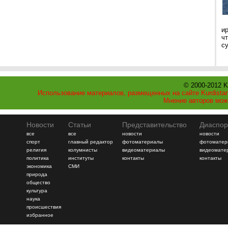
и
ч
с
© 2000-2012 K
Использование материалов, размещенных на сайте Kurdistan
Мнение авторов мож
Новости
Статьи
Представительство
Диаспор
все
все
новости
новости
спорт
главный редактор
фотоматериалы
фотоматер
религия
колумнисты
видеоматериалы
видеомате
политика
институты
контакты
контакты
экономика
СМИ
природа
общество
культура
наука
происшествия
избранное