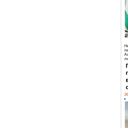
Н
п
А
ли
20