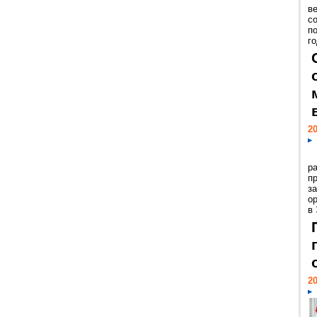
ве
с
п
го
20
р
пр
з
о
в
20