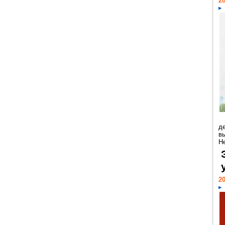
20
д
в
Н
20