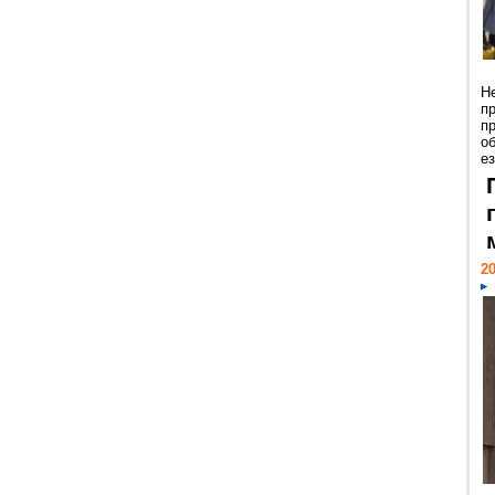
Н
п
п
о
ез
20