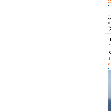
20
п
п
р
п
ка
20