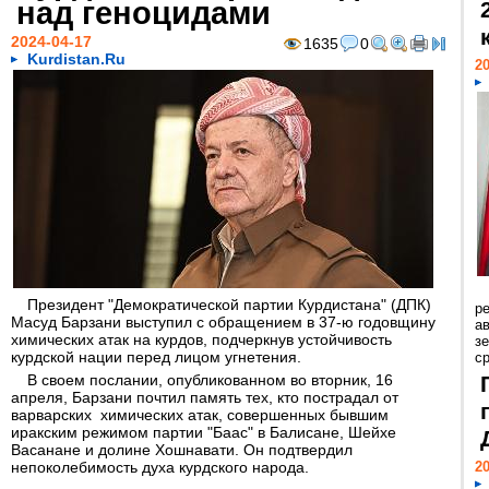
над геноцидами
2024-04-17
1635
0
Kurdistan.Ru
20
Президент "Демократической партии Курдистана" (ДПК)
р
Масуд Барзани выступил с обращением в 37-ю годовщину
ав
химических атак на курдов, подчеркнув устойчивость
з
курдской нации перед лицом угнетения.
с
В своем послании, опубликованном во вторник, 16
апреля, Барзани почтил память тех, кто пострадал от
варварских химических атак, совершенных бывшим
иракским режимом партии "Баас" в Балисане, Шейхе
Васанане и долине Хошнавати. Он подтвердил
непоколебимость духа курдского народа.
20