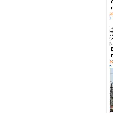
20
с
к
в
Jo
дн
20