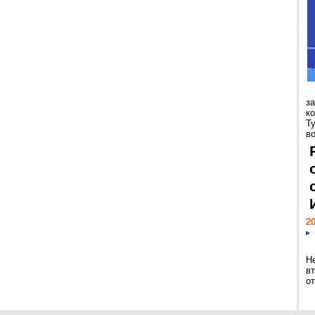
з
к
Т
во
20
Н
в
о