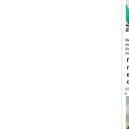
Н
п
А
ли
20