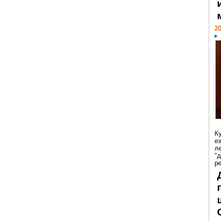
20
К
е
л
"
р