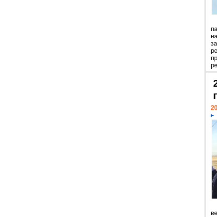
п
н
з
р
п
ре
20
ве