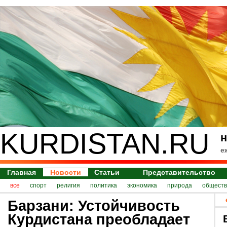
KURDISTAN.RU
н
е
Главная
Новости
Статьи
Представительство
все
спорт
религия
политика
экономика
природа
обществ
Барзани: Устойчивость
Курдистана преобладает