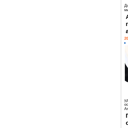
Д
м
20
у
ос
Ar