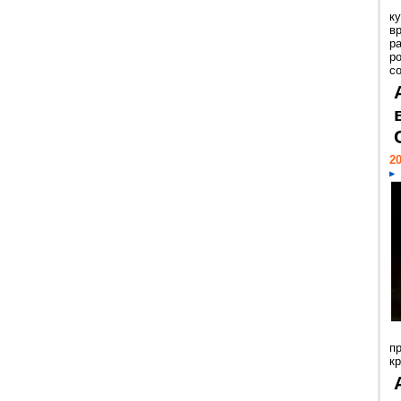
к
в
р
р
с
20
п
к