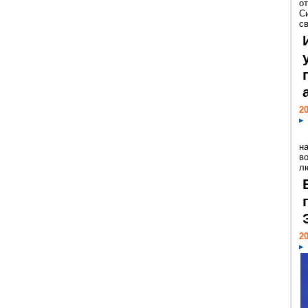
о
С
св
20
н
в
лю
20