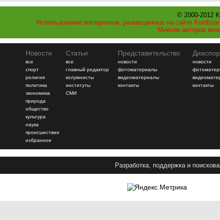
© 2000-2012 K
Использование материалов, размещенных на сайте Kurdistan
Мнение авторов мож
Новости
Статьи
Представительство
Диаспор
все
все
новости
новости
спорт
главный редактор
фотоматериалы
фотоматер
религия
колумнисты
видеоматериалы
видеомате
политика
институты
контакты
контакты
экономика
СМИ
природа
общество
культура
наука
происшествия
избранное
Разработка, поддержка и поискова