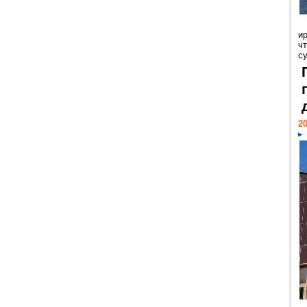
и
ч
с
20