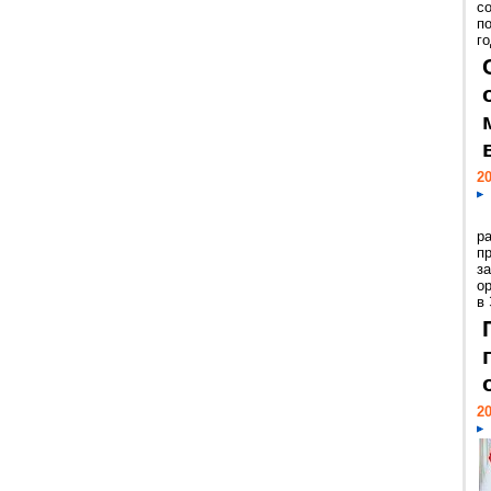
с
п
го
20
р
пр
з
о
в
20