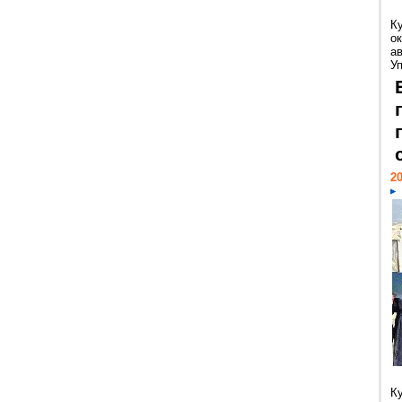
К
ок
а
У
20
К