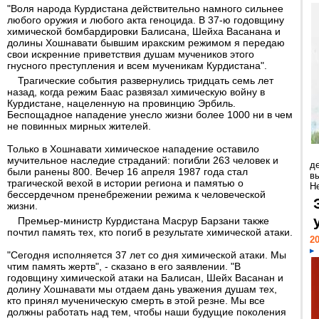
"Воля народа Курдистана действительно намного сильнее
любого оружия и любого акта геноцида. В 37-ю годовщину
химической бомбардировки Балисана, Шейха Васанана и
долины Хошнавати бывшим иракским режимом я передаю
свои искренние приветствия душам мучеников этого
гнусного преступления и всем мученикам Курдистана".
Трагические события развернулись тридцать семь лет
назад, когда режим Баас развязал химическую войну в
Курдистане, нацеленную на провинцию Эрбиль.
Беспощадное нападение унесло жизни более 1000 ни в чем
не повинных мирных жителей.
Только в Хошнавати химическое нападение оставило
мучительное наследие страданий: погибли 263 человек и
д
были ранены 800. Вечер 16 апреля 1987 года стал
в
трагической вехой в истории региона и памятью о
Н
бессердечном пренебрежении режима к человеческой
жизни.
Премьер-министр Курдистана Масрур Барзани также
почтил память тех, кто погиб в результате химической атаки.
20
"Сегодня исполняется 37 лет со дня химической атаки. Мы
чтим память жертв", - сказано в его заявлении. "В
годовщину химической атаки на Балисан, Шейх Васанан и
долину Хошнавати мы отдаем дань уважения душам тех,
кто принял мученическую смерть в этой резне. Мы все
должны работать над тем, чтобы наши будущие поколения