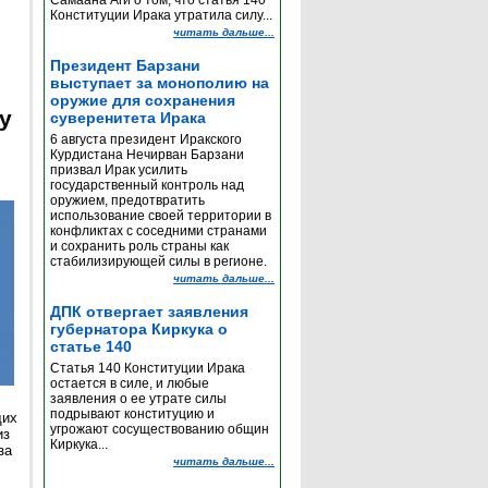
Самаана Аги о том, что статья 140
Конституции Ирака утратила силу...
читать дальше...
Президент Барзани
выступает за монополию на
оружие для сохранения
y
суверенитета Ирака
6 августа президент Иракского
Курдистана Нечирван Барзани
призвал Ирак усилить
государственный контроль над
оружием, предотвратить
использование своей территории в
конфликтах с соседними странами
и сохранить роль страны как
стабилизирующей силы в регионе.
читать дальше...
ДПК отвергает заявления
губернатора Киркука о
статье 140
Статья 140 Конституции Ирака
остается в силе, и любые
заявления о ее утрате силы
подрывают конституцию и
щих
угрожают сосуществованию общин
из
Киркука...
за
читать дальше...