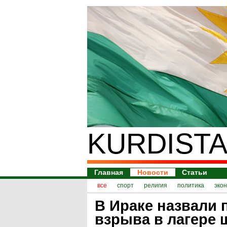
KURDISTA
Главная
Новости
Статьи
все
спорт
религия
политика
эко
В Ираке назвали 
взрыва в лагере 