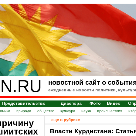
N.RU
новостной сайт о события
ежедневные новости политики, культур
Представительство
Диаспора
Фото
Видео
Оп
номика
природа
общество
культура
наука
происшествия
изб
еще в рубрике
причину
шиитских
Власти Курдистана: Стать