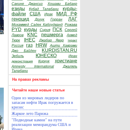
Сакине Джансиз
Хошави Бабакр
езиды
курды-
Кубад Талабани
файли
США
МИД РФ
Ирак
геноцид
ЛАГ
Дохук
Горран
Мохаммед Садек Кабоудванд
Рожава
PYD
курды
ПСК
Сирия
Сергей
KNC
пешмерга
Лавров
Ахмед
IHEC
Тюрк
Джабар Явар
теракт
газ
HRW
Россия
Ашти Хаврами
KURDISTAN.RU
Джо Байден
ЮНЕСКО
Эрбиль
Иран
христиане
Киркук
демонстрация
Amnesty International
Джаляль
Талабани
На правах рекламы
Читайте наши новые статьи
Один из мировых лидеров по
запасам нефти Ирак погружается в
кризис
Жаркое лето Парижа
"Подводные камни" на пути
реализации меморандума США и
Ирана