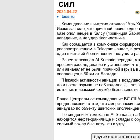
сил
2024-04-22
tass.ru
Командование шиитских отрядов "Аль-Х
Ираке заявило, что причиной происшедшег
базе ополченцев в Калсу (провинция Баби
нападение, а не удар беспилотника.
Как сообщается в коммюнике формиров
распространенном в Telegram-канале, в рез
один шиитский боец и восемь получили ра
Ранее телеканал Al Sumaria передал, чт
провели расследование и установили, что
или авианалет не были причиной взрыва в
ополченцев в 50 км от Багдада.
"Никакой активности авиации в воздушн
до и после взрыва не наблюдалось", - зая
источник в иракской службе безопасности.
Ранее Центральное командование ВС США
предположения о том, что американские с
авиаудар по объекту шиитских ополченцев
По сведениям телеканал Al Sumaria, на 
находится нефтехранилище и склады с о
сильный пожар был потушен к утру.