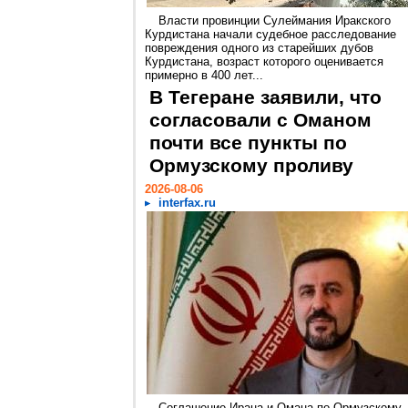
Власти провинции Сулеймания Иракского
Курдистана начали судебное расследование
повреждения одного из старейших дубов
Курдистана, возраст которого оценивается
примерно в 400 лет...
В Тегеране заявили, что
согласовали с Оманом
почти все пункты по
Ормузскому проливу
2026-08-06
interfax.ru
Соглашение Ирана и Омана по Ормузскому