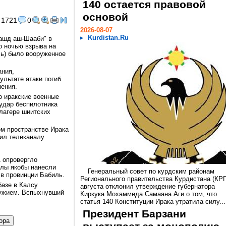
140 остается правовой
основой
1721
0
2026-08-07
Kurdistan.Ru
ашд аш-Шааби" в
о ночью взрыва на
ль) было вооруженное
ания,
ультате атаки погиб
нения.
о иракские военные
 удар беспилотника
 лагере шиитских
ом пространстве Ирака
вил телеканалу
 опровергло
илы якобы нанесли
Генеральный совет по курдским районам
 в провинции Бабиль.
Регионального правительства Курдистана (КРГ
базе в Калсу
августа отклонил утверждение губернатора
ружием. Вспыхнувший
Киркука Мохаммеда Самаана Аги о том, что
статья 140 Конституции Ирака утратила силу...
Президент Барзани