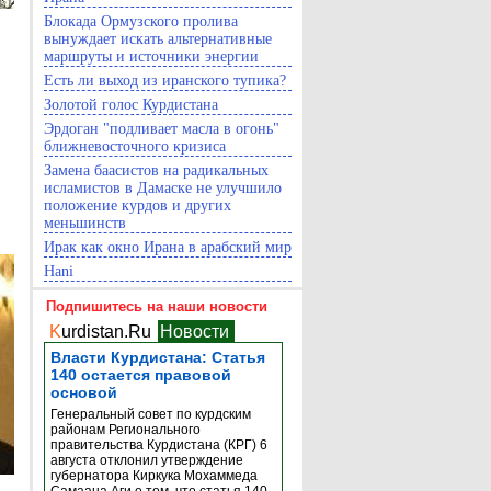
Блокада Ормузского пролива
вынуждает искать альтернативные
маршруты и источники энергии
Есть ли выход из иранского тупика?
Золотой голос Курдистана
Эрдоган "подливает масла в огонь"
ближневосточного кризиса
Замена баасистов на радикальных
исламистов в Дамаске не улучшило
положение курдов и других
меньшинств
Ирак как окно Ирана в арабский мир
Hani
Подпишитесь на наши новости
K
urdistan.Ru
Новости
Власти Курдистана: Статья
140 остается правовой
основой
Генеральный совет по курдским
районам Регионального
правительства Курдистана (КРГ) 6
августа отклонил утверждение
губернатора Киркука Мохаммеда