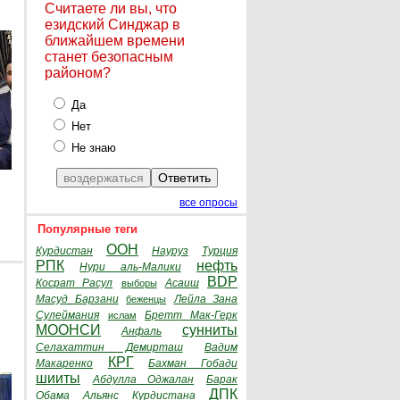
Считаете ли вы, что
езидский Синджар в
ближайшем времени
станет безопасным
районом?
Да
Нет
Не знаю
все опросы
Популярные теги
ООН
Курдистан
Науруз
Турция
РПК
нефть
Нури аль-Малики
BDP
Косрат Расул
Асаиш
выборы
Масуд Барзани
Лейла Зана
беженцы
Сулеймания
Бретт Мак-Герк
ислам
МООНСИ
сунниты
Анфаль
Селахаттин Демирташ
Вадим
КРГ
Макаренко
Бахман Гобади
шииты
Абдулла Оджалан
Барак
ДПК
Обама
Альянс Курдистана