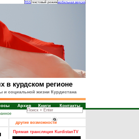
RSS
текстовый режим
мобильная версия
х в курдском регионе
ы и социальной жизни Курдистана
росы
Архив
Книги
Контакты
ранное
другие возможности
Прямая трансляция KurdistanTV
я