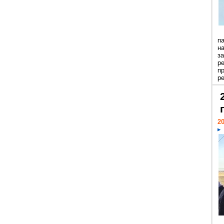
п
н
з
р
п
ре
20