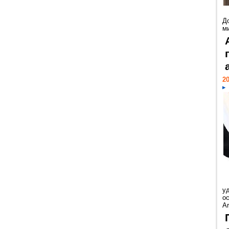
Д
м
20
у
ос
Ar