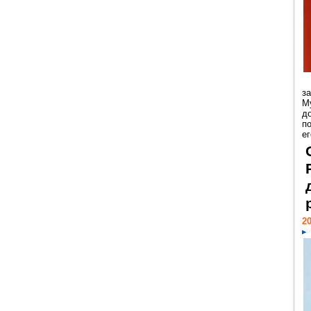
з
М
д
п
ег
20