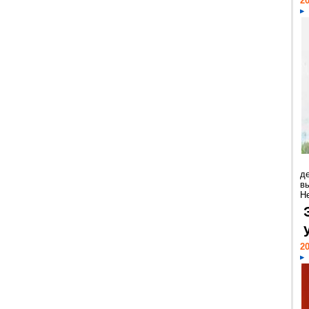
20
д
в
Н
20