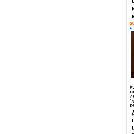
20
К
е
л
"
р