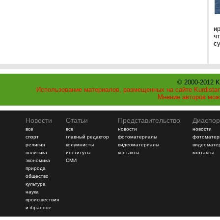
и
ч
с
© 2000-2012 K
Использование материалов, размещенных на сайте Kurdistan
Мнение авторов мож
Новости
Статьи
Представительство
Диаспор
все
все
новости
новости
спорт
главный редактор
фотоматериалы
фотоматер
религия
колумнисты
видеоматериалы
видеомате
политика
институты
контакты
контакты
экономика
СМИ
природа
общество
культура
наука
происшествия
избранное