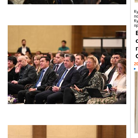
К
п
К
пр
20