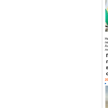
Н
п
А
ли
20