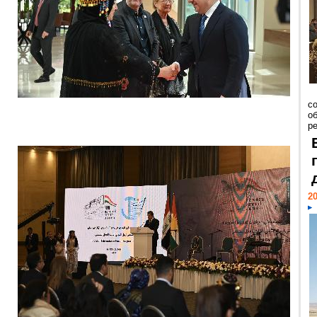
со
о
ре
20