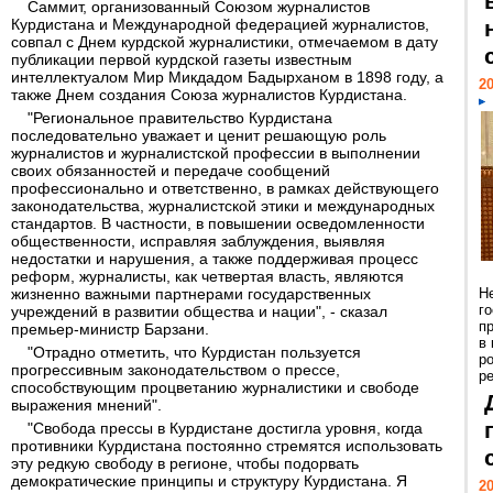
Саммит, организованный Союзом журналистов
Курдистана и Международной федерацией журналистов,
совпал с Днем курдской журналистики, отмечаемом в дату
публикации первой курдской газеты известным
интеллектуалом Мир Микдадом Бадырханом в 1898 году, а
20
также Днем создания Союза журналистов Курдистана.
"Региональное правительство Курдистана
последовательно уважает и ценит решающую роль
журналистов и журналистской профессии в выполнении
своих обязанностей и передаче сообщений
профессионально и ответственно, в рамках действующего
законодательства, журналистской этики и международных
стандартов. В частности, в повышении осведомленности
общественности, исправляя заблуждения, выявляя
недостатки и нарушения, а также поддерживая процесс
реформ, журналисты, как четвертая власть, являются
жизненно важными партнерами государственных
Н
г
учреждений в развитии общества и нации", - сказал
п
премьер-министр Барзани.
в
"Отрадно отметить, что Курдистан пользуется
р
прогрессивным законодательством о прессе,
ре
способствующим процветанию журналистики и свободе
выражения мнений".
"Свобода прессы в Курдистане достигла уровня, когда
противники Курдистана постоянно стремятся использовать
эту редкую свободу в регионе, чтобы подорвать
демократические принципы и структуру Курдистана. Я
20