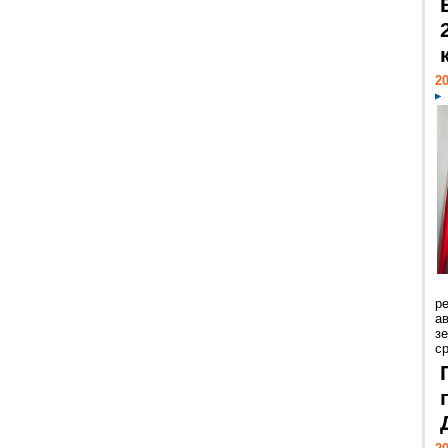
20
р
ав
з
с