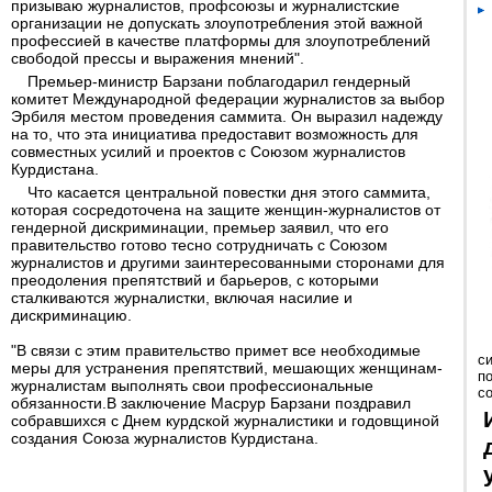
призываю журналистов, профсоюзы и журналистские
организации не допускать злоупотребления этой важной
профессией в качестве платформы для злоупотреблений
свободой прессы и выражения мнений".
Премьер-министр Барзани поблагодарил гендерный
комитет Международной федерации журналистов за выбор
Эрбиля местом проведения саммита. Он выразил надежду
на то, что эта инициатива предоставит возможность для
совместных усилий и проектов с Союзом журналистов
Курдистана.
Что касается центральной повестки дня этого саммита,
которая сосредоточена на защите женщин-журналистов от
гендерной дискриминации, премьер заявил, что его
правительство готово тесно сотрудничать с Союзом
журналистов и другими заинтересованными сторонами для
преодоления препятствий и барьеров, с которыми
сталкиваются журналистки, включая насилие и
дискриминацию.
"В связи с этим правительство примет все необходимые
с
меры для устранения препятствий, мешающих женщинам-
п
журналистам выполнять свои профессиональные
с
обязанности.В заключение Масрур Барзани поздравил
собравшихся с Днем курдской журналистики и годовщиной
создания Союза журналистов Курдистана.