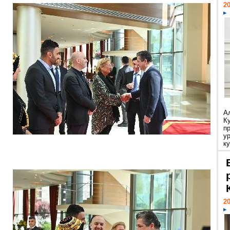
20
А
К
п
у
ку
20