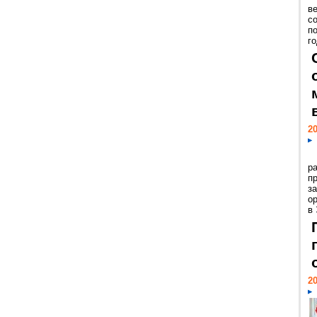
ве
с
п
го
20
р
пр
з
о
в
20