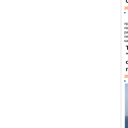
20
п
п
р
п
ка
20