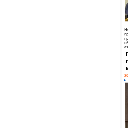
Н
п
п
о
ез
20