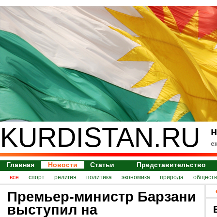
KURDISTAN.RU
н
е
Главная
Новости
Статьи
Представительство
все
спорт
религия
политика
экономика
природа
обществ
Премьер-министр Барзани
выступил на