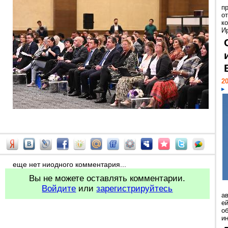
п
о
к
И
20
еще нет ниодного комментария...
Вы не можете оставлять комментарии.
Войдите
или
зарегистрируйтесь
а
ей
о
и