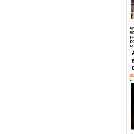
к
в
р
р
с
20