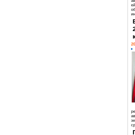
а
ей
о
и
20
р
ав
з
с