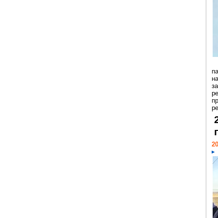
п
н
з
р
п
ре
20