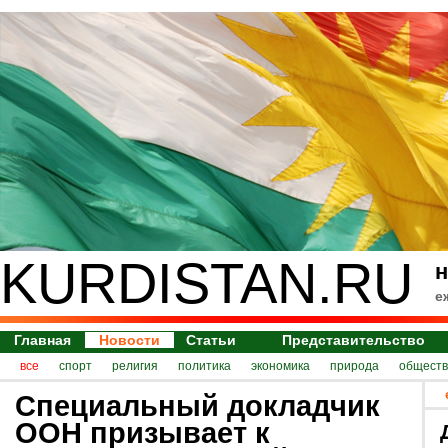
KURDISTAN.RU
н
е
Главная
Новости
Статьи
Представительство
все
спорт
религия
политика
экономика
природа
обществ
Специальный докладчик
ООН призывает к