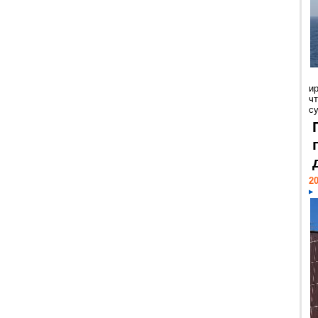
и
ч
с
20