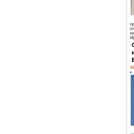
п
о
к
И
20