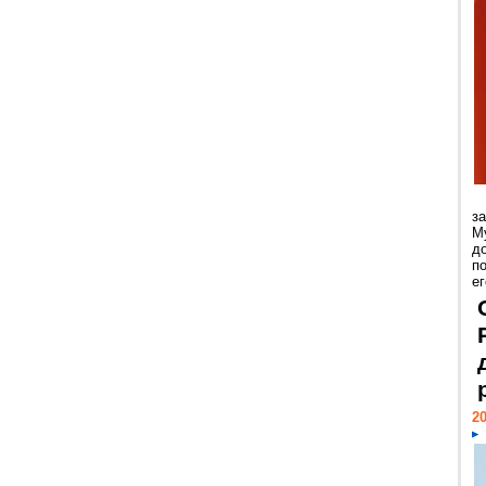
з
М
д
п
ег
20