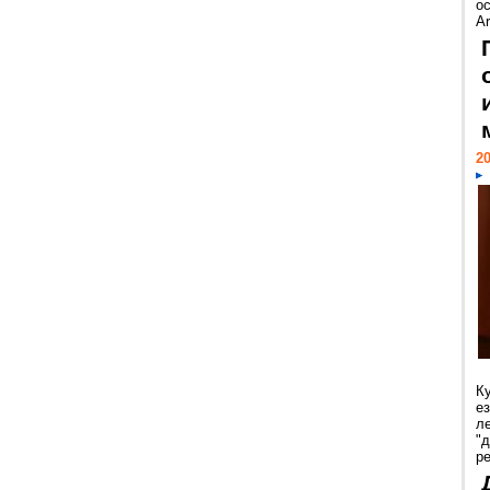
ос
Ar
20
К
е
л
"
р