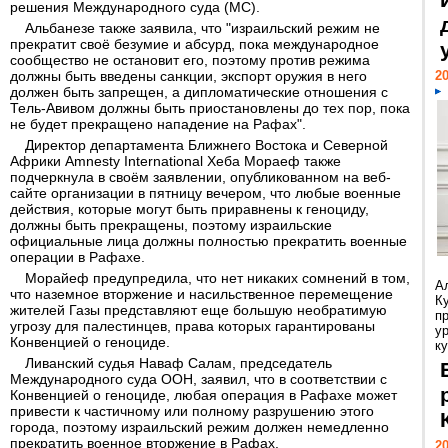
решения Международного суда (МС).
Альбанезе также заявила, что "израильский режим не
прекратит своё безумие и абсурд, пока международное
сообщество не остановит его, поэтому против режима
должны быть введены санкции, экспорт оружия в него
20
должен быть запрещен, а дипломатические отношения с
Тель-Авивом должны быть приостановлены до тех пор, пока
не будет прекращено нападение на Рафах".
Директор департамента Ближнего Востока и Северной
Африки Amnesty International Хеба Мораеф также
подчеркнула в своём заявлении, опубликованном на веб-
сайте организации в пятницу вечером, что любые военные
действия, которые могут быть приравнены к геноциду,
должны быть прекращены, поэтому израильские
официальные лица должны полностью прекратить военные
операции в Рафахе.
Морайеф предупредила, что нет никаких сомнений в том,
А
что наземное вторжение и насильственное перемещение
К
жителей Газы представляют еще большую необратимую
п
угрозу для палестинцев, права которых гарантированы
у
Конвенцией о геноциде.
ку
Ливанский судья Наваф Салам, председатель
Международного суда ООН, заявил, что в соответствии с
Конвенцией о геноциде, любая операция в Рафахе может
привести к частичному или полному разрушению этого
города, поэтому израильский режим должен немедленно
прекратить военное вторжение в Рафах.
20