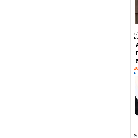
Д
м
20
у