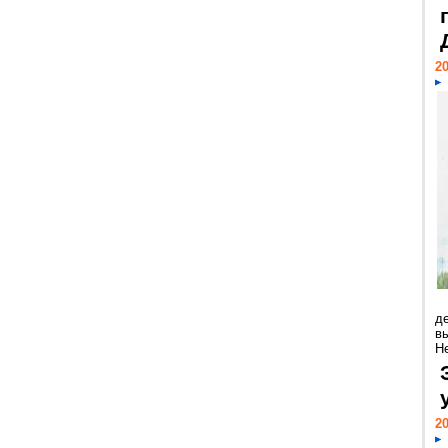
20
д
в
Н
20