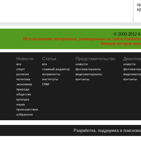
п
к
© 2000-2012 K
Использование материалов, размещенных на сайте Kurdistan
Мнение авторов мож
Новости
Статьи
Представительство
Диаспор
все
все
новости
новости
спорт
главный редактор
фотоматериалы
фотоматер
религия
колумнисты
видеоматериалы
видеомате
политика
институты
контакты
контакты
экономика
СМИ
природа
общество
культура
наука
происшествия
избранное
Разработка, поддержка и поискова