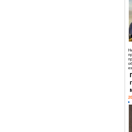
Н
п
п
о
ез
20