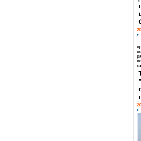
20
п
п
р
п
ка
20