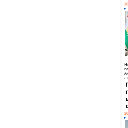
20
Н
п
А
ли
20