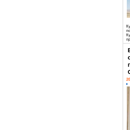
К
п
К
пр
20