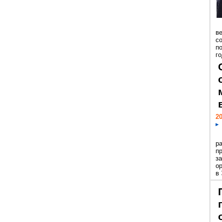
ве
с
п
го
20
р
пр
з
о
в