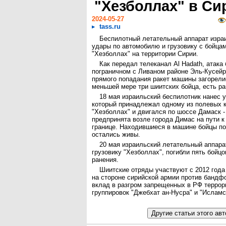
"Хезболлах" в Си
2024-05-27
tass.ru
Беспилотный летательный аппарат изра
удары по автомобилю и грузовику с бойца
"Хезболлах" на территории Сирии.
Как передал телеканал Al Hadath, атака
пограничном с Ливаном районе Эль-Кусейр
прямого попадания ракет машины загорелис
меньшей мере три шиитских бойца, есть р
18 мая израильский беспилотник нанес 
который принадлежал одному из полевых 
"Хезболлах" и двигался по шоссе Дамаск -
предпринята возле города Димас на пути к
границе. Находившиеся в машине бойцы по
остались живы.
20 мая израильский летательный аппара
грузовику "Хезболлах", погибли пять бойц
ранения.
Шиитские отряды участвуют с 2012 года
на стороне сирийской армии против бандф
вклад в разгром запрещенных в РФ террор
группировок "Джебхат ан-Нусра" и "Исламс