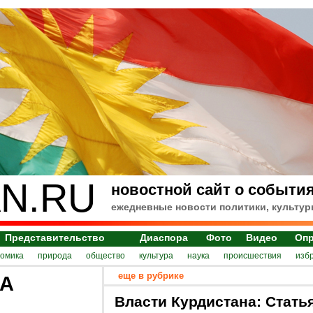
N.RU
новостной сайт о события
ежедневные новости политики, культур
Представительство
Диаспора
Фото
Видео
Оп
номика
природа
общество
культура
наука
происшествия
изб
еще в рубрике
ЛА
Власти Курдистана: Стать