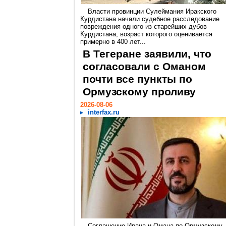
Власти провинции Сулеймания Иракского
Курдистана начали судебное расследование
повреждения одного из старейших дубов
Курдистана, возраст которого оценивается
примерно в 400 лет...
В Тегеране заявили, что
согласовали с Оманом
почти все пункты по
Ормузскому проливу
2026-08-06
interfax.ru
Соглашение Ирана и Омана по Ормузскому