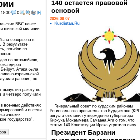
рии
140 остается правовой
основой
1800
0
2026-08-07
Kurdistan.Ru
ильских ВВС нанес
ми шиитской милиции
 была совершена в
. В результате
ь, погибли по
аненые.
удар по автомобилю,
командиров
 Бейрут. Атака была
 ливано-израильской
лучили ранения, но
т выпустил ракету по
ов и четверо получили
 в военных действиях
Генеральный совет по курдским районам
ормирований и внесли
Регионального правительства Курдистана (КРГ
истических
августа отклонил утверждение губернатора
кое государство".
Киркука Мохаммеда Самаана Аги о том, что
статья 140 Конституции Ирака утратила силу...
Президент Барзани