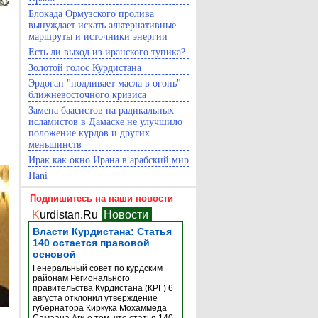
Блокада Ормузского пролива
вынуждает искать альтернативные
маршруты и источники энергии
Есть ли выход из иранского тупика?
Золотой голос Курдистана
Эрдоган "подливает масла в огонь"
ближневосточного кризиса
Замена баасистов на радикальных
исламистов в Дамаске не улучшило
положение курдов и других
меньшинств
Ирак как окно Ирана в арабский мир
Hani
Подпишитесь на наши новости
K
urdistan.Ru
Новости
Власти Курдистана: Статья
140 остается правовой
основой
Генеральный совет по курдским
районам Регионального
правительства Курдистана (КРГ) 6
августа отклонил утверждение
губернатора Киркука Мохаммеда