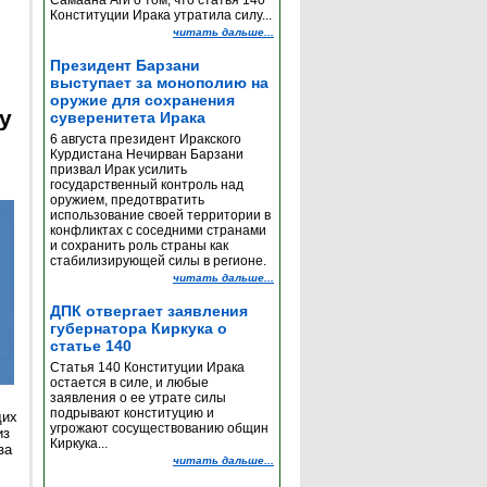
Самаана Аги о том, что статья 140
Конституции Ирака утратила силу...
читать дальше...
Президент Барзани
выступает за монополию на
оружие для сохранения
y
суверенитета Ирака
6 августа президент Иракского
Курдистана Нечирван Барзани
призвал Ирак усилить
государственный контроль над
оружием, предотвратить
использование своей территории в
конфликтах с соседними странами
и сохранить роль страны как
стабилизирующей силы в регионе.
читать дальше...
ДПК отвергает заявления
губернатора Киркука о
статье 140
Статья 140 Конституции Ирака
остается в силе, и любые
заявления о ее утрате силы
подрывают конституцию и
щих
угрожают сосуществованию общин
из
Киркука...
за
читать дальше...