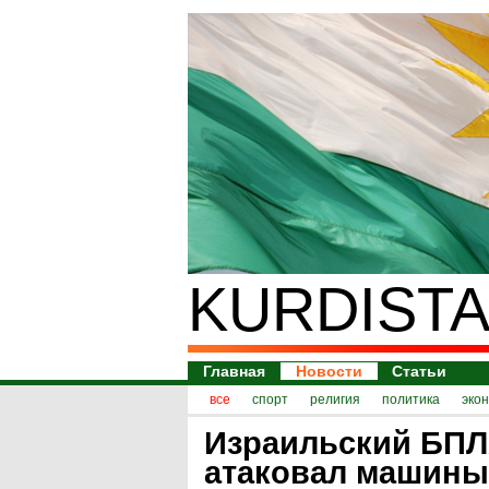
KURDISTA
Главная
Новости
Статьи
все
спорт
религия
политика
эко
Израильский БП
атаковал машины