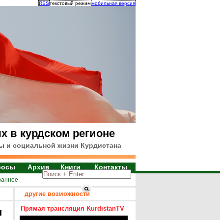
RSS
текстовый режим
мобильная версия
х в курдском регионе
ы и социальной жизни Курдистана
росы
Архив
Книги
Контакты
ранное
другие возможности
Прямая трансляция KurdistanTV
я