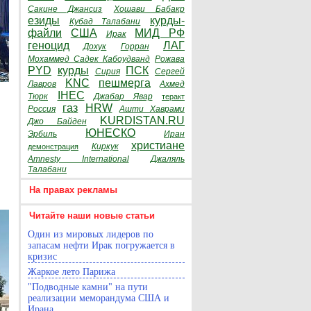
Сакине Джансиз
Хошави Бабакр
езиды
курды-
Кубад Талабани
файли
США
МИД РФ
Ирак
геноцид
ЛАГ
Дохук
Горран
Мохаммед Садек Кабоудванд
Рожава
PYD
курды
ПСК
Сирия
Сергей
KNC
пешмерга
Лавров
Ахмед
IHEC
Тюрк
Джабар Явар
теракт
газ
HRW
Россия
Ашти Хаврами
KURDISTAN.RU
Джо Байден
ЮНЕСКО
Эрбиль
Иран
христиане
Киркук
демонстрация
Amnesty International
Джаляль
Талабани
На правах рекламы
Читайте наши новые статьи
Один из мировых лидеров по
запасам нефти Ирак погружается в
кризис
Жаркое лето Парижа
"Подводные камни" на пути
реализации меморандума США и
Ирана