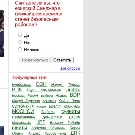
Считаете ли вы, что
езидский Синджар в
ближайшем времени
станет безопасным
районом?
Да
Нет
Не знаю
все опросы
Популярные теги
ООН
Курдистан
Науруз
Турция
РПК
нефть
Нури аль-Малики
BDP
Косрат Расул
Асаиш
выборы
Масуд Барзани
Лейла Зана
беженцы
Сулеймания
Бретт Мак-Герк
ислам
МООНСИ
сунниты
Анфаль
Селахаттин Демирташ
Вадим
КРГ
Макаренко
Бахман Гобади
шииты
Абдулла Оджалан
Барак
ДПК
Обама
Альянс Курдистана