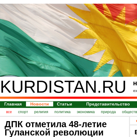
KURDISTAN.RU
н
е
Главная
Новости
Статьи
Представительство
все
спорт
религия
политика
экономика
природа
обществ
ДПК отметила 48-летие
Гуланской революции