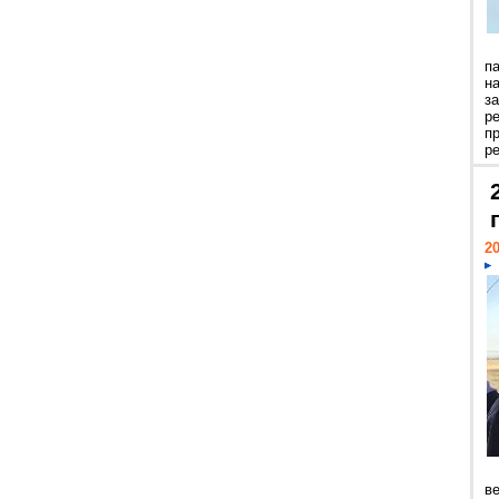
п
н
з
р
п
ре
20
ве