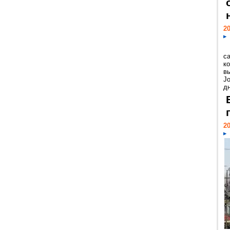
20
с
к
в
Jo
дн
20