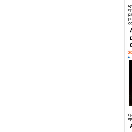
к
в
р
р
с
20
п
к