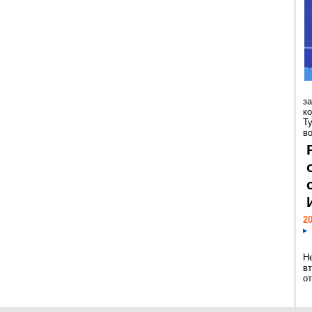
з
к
Т
во
20
Н
в
о