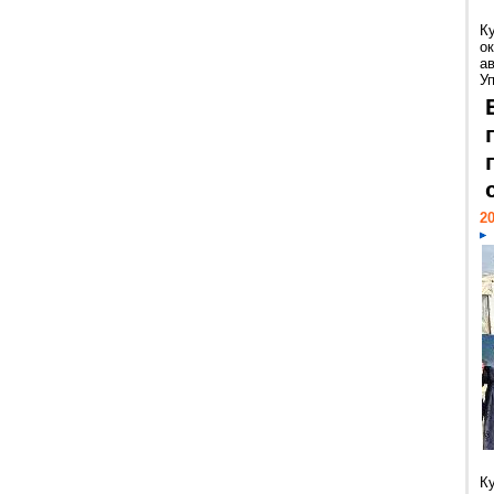
К
ок
а
У
20
К