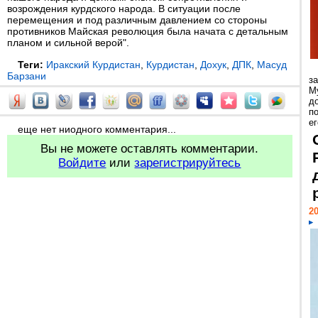
возрождения курдского народа. В ситуации после
перемещения и под различным давлением со стороны
противников Майская революция была начата с детальным
планом и сильной верой".
Теги:
Иракский Курдистан
,
Курдистан
,
Дохук
,
ДПК
,
Масуд
Барзани
з
М
д
п
ег
еще нет ниодного комментария...
Вы не можете оставлять комментарии.
Войдите
или
зарегистрируйтесь
20