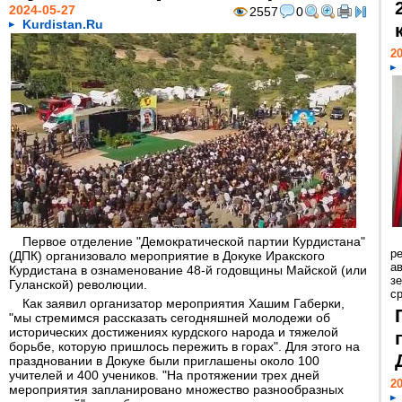
2024-05-27
2557
0
Kurdistan.Ru
20
Первое отделение "Демократической партии Курдистана"
р
(ДПК) организовало мероприятие в Докуке Иракского
ав
Курдистана в ознаменование 48-й годовщины Майской (или
з
Гуланской) революции.
с
Как заявил организатор мероприятия Хашим Габерки,
"мы стремимся рассказать сегодняшней молодежи об
исторических достижениях курдского народа и тяжелой
борьбе, которую пришлось пережить в горах". Для этого на
праздновании в Докуке были приглашены около 100
учителей и 400 учеников. "На протяжении трех дней
20
мероприятия запланировано множество разнообразных