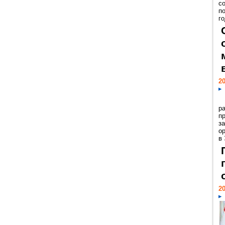
с
п
го
20
р
пр
з
о
в
20