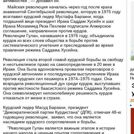
активностей", — добавил он.
Майская революция началась через год после краха
знаменитой Сентябрьской революции, которую в 1975 году
возглавил курдский лидер Мустафа Барзани, когда
тогдашний вице-президент Ирака Саддам Хусейн и шах
Ирана Мохаммед Реза Пехлеви подписали Алжирское
соглашение, направленное против курдов.
Революции Гулан, начавшаяся в 1976 году, объединила
курдов из всех слоев общества в борьбе против
систематического угнетения и преследований во время
правления режима Саддама Хусейна.
Революция стала второй главой курдской борьбы за свободу
и неотъемлемое право на самоопределение в 20 веке в
Ираке. Она была вдохновлена провалом переговоров о
д
курдской автономии и последующим выступлением Ирака
в
Н
против курдских сил пешмерга в 1974–1975 годах. Она
возродила революционный дух среди курдов, выступавших
против жестокости баасистского режима Саддама Хусейна.
Она символизирует непоколебимую решимость курдов
отказаться от жизни в страхе.
20
Курдский лидер Масуд Барзани, президент
"Демократической партии Курдистана" (ДПК), отмечая 48-ю
годовщину революции, заявил, что она является
наследием курдского сопротивления и борьбы.
"Революция Гулан является важным этапом в истории
нашего народа и ценным опытом сопротивления и