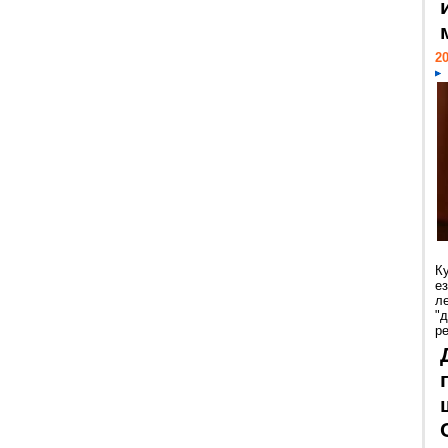
20
К
е
л
"
р