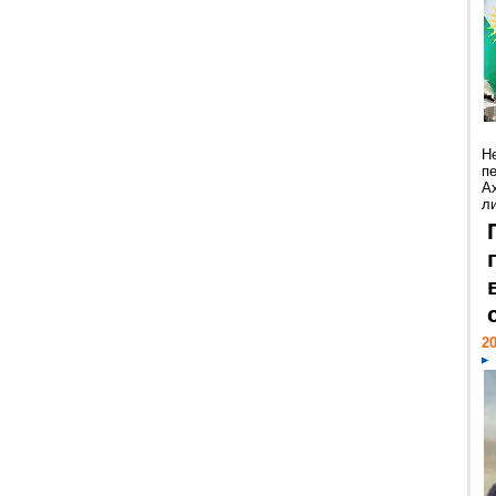
Н
п
А
ли
20