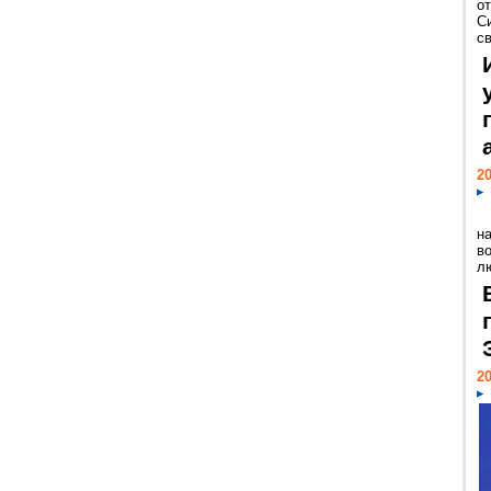
о
С
св
20
н
в
лю
20