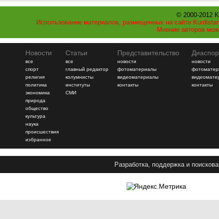
© 2000-2012 K
Использование материалов, размещенных на сайте Kurdistan
Мнение авторов мож
Новости
Статьи
Представительство
Диаспор
все
все
новости
новости
спорт
главный редактор
фотоматериалы
фотоматер
религия
колумнисты
видеоматериалы
видеомате
политика
институты
контакты
контакты
экономика
СМИ
природа
общество
культура
наука
происшествия
избранное
Разработка, поддержка и поискова