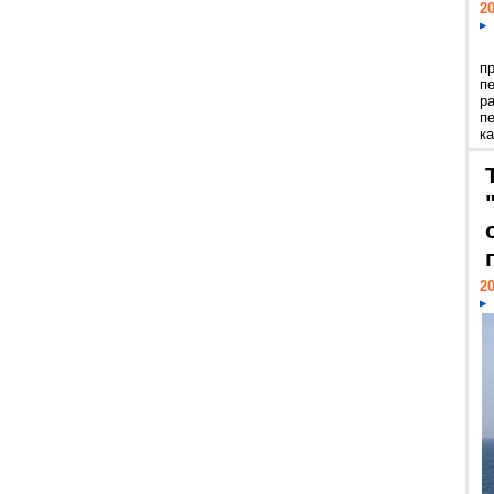
20
п
п
р
п
ка
20