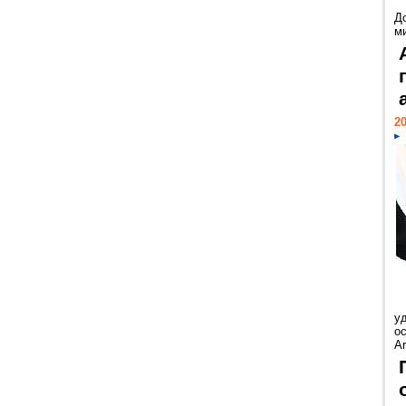
Д
м
20
у
ос
Ar