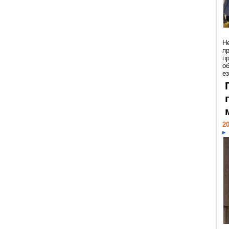
Н
п
п
о
ез
20