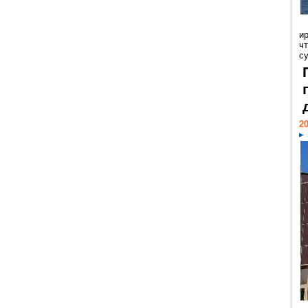
и
ч
с
20