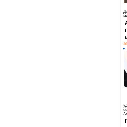
Д
м
20
у
ос
Ar