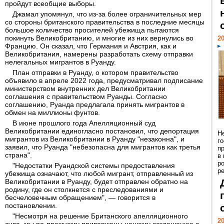
пройдут всеобщие выборы.
Джамал упомянул, что из-за более ограничительных мер
со стороны британского правительства в последние месяцы
большое количество просителей убежища пытаются
покинуть Великобританию, и многие из них вернулись во
20
Францию. Он сказал, что Германия и Австрия, как и
Великобритания, намерены разработать схему отправки
нелегальных мигрантов в Руанду.
План отправки в Руанду, о котором правительство
объявило в апреле 2022 года, предусматривал подписание
министерством внутренних дел Великобритании
соглашения с правительством Руанды. Согласно
соглашению, Руанда предлагала принять мигрантов в
обмен на миллионы фунтов.
В июне прошлого года Апелляционный суд
Великобритании единогласно постановил, что депортация
Н
мигрантов из Великобритании в Руанду "незаконна", и
г
заявил, что Руанда "небезопасна для мигрантов как третья
п
страна".
в
р
"Недостатки Руандской системы предоставления
ре
убежища означают, что любой мигрант, отправленный из
Великобритании в Руанду, будет отправлен обратно на
родину, где он столкнется с преследованиями и
бесчеловечным обращением", — говорится в
постановлении.
"Несмотря на решение Британского апелляционного
20