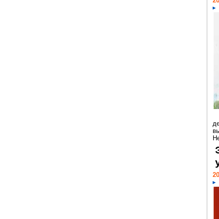
20
д
в
Н
20