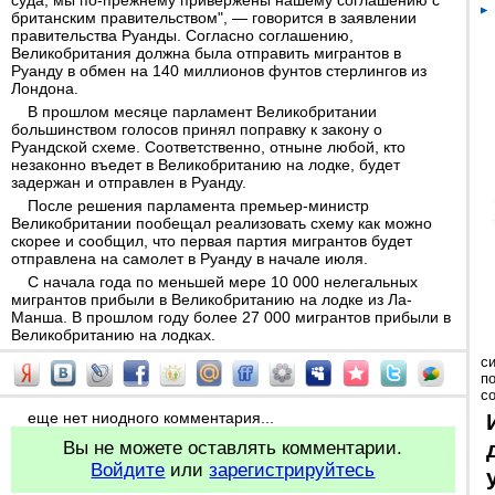
суда, мы по-прежнему привержены нашему соглашению с
британским правительством", — говорится в заявлении
правительства Руанды. Согласно соглашению,
Великобритания должна была отправить мигрантов в
Руанду в обмен на 140 миллионов фунтов стерлингов из
Лондона.
В прошлом месяце парламент Великобритании
большинством голосов принял поправку к закону о
Руандской схеме. Соответственно, отныне любой, кто
незаконно въедет в Великобританию на лодке, будет
задержан и отправлен в Руанду.
После решения парламента премьер-министр
Великобритании пообещал реализовать схему как можно
скорее и сообщил, что первая партия мигрантов будет
отправлена на самолет в Руанду в начале июля.
С начала года по меньшей мере 10 000 нелегальных
мигрантов прибыли в Великобританию на лодке из Ла-
Манша. В прошлом году более 27 000 мигрантов прибыли в
Великобританию на лодках.
с
п
с
еще нет ниодного комментария...
Вы не можете оставлять комментарии.
Войдите
или
зарегистрируйтесь