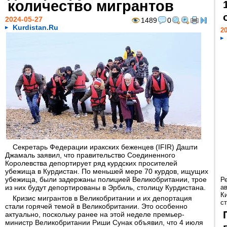
количество мигрантов
2024-05-27
1489
0
Kurdistan.Ru
20
Секретарь Федерации иракских беженцев (IFIR) Дашти
Джамаль заявил, что правительство Соединенного
Королевства депортирует ряд курдских просителей
убежища в Курдистан. По меньшей мере 70 курдов, ищущих
убежища, были задержаны полицией Великобритании, трое
Р
из них будут депортированы в Эрбиль, столицу Курдистана.
а
К
Кризис мигрантов в Великобритании и их депортация
ст
стали горячей темой в Великобритании. Это особенно
актуально, поскольку ранее на этой неделе премьер-
министр Великобритании Риши Сунак объявил, что 4 июля