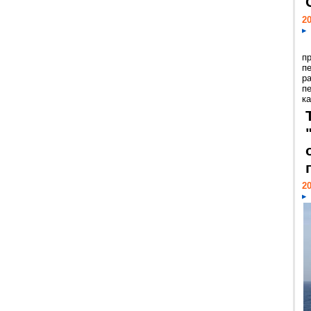
20
п
п
р
п
ка
20