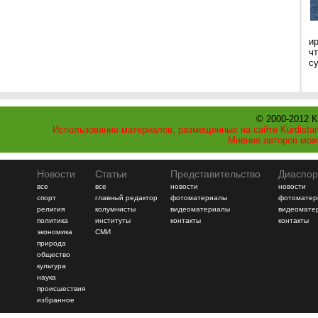
и
ч
с
© 2000-2012 K
Использование материалов, размещенных на сайте Kurdistan
Мнение авторов мож
Новости
Статьи
Представительство
Диаспор
все
все
новости
новости
спорт
главный редактор
фотоматериалы
фотоматер
религия
колумнисты
видеоматериалы
видеомате
политика
институты
контакты
контакты
экономика
СМИ
природа
общество
культура
наука
происшествия
избранное