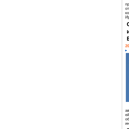
п
о
к
И
20
а
ей
о
и