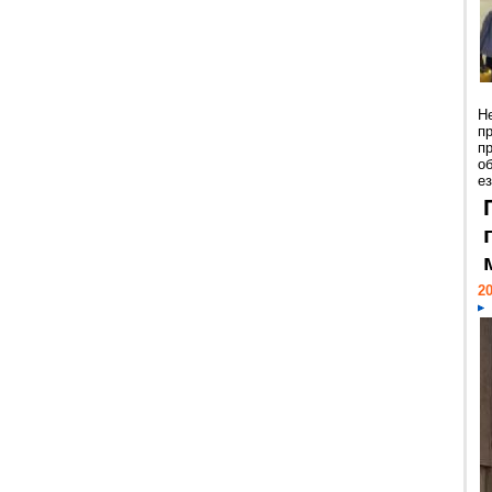
Н
п
п
о
ез
20