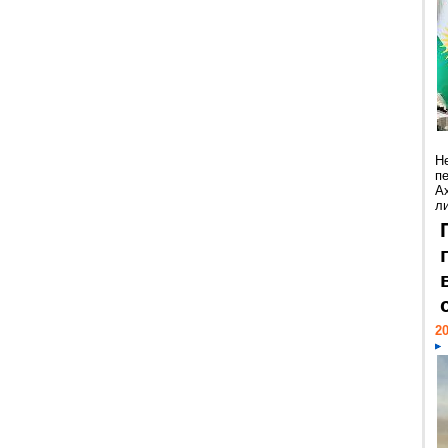
Н
п
А
ли
20