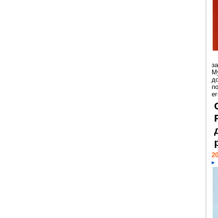
з
М
д
п
ег
20