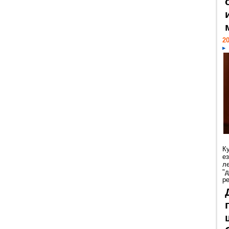
20
К
е
л
"
р