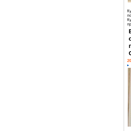
К
п
К
пр
20