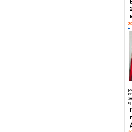
20
р
ав
з
с