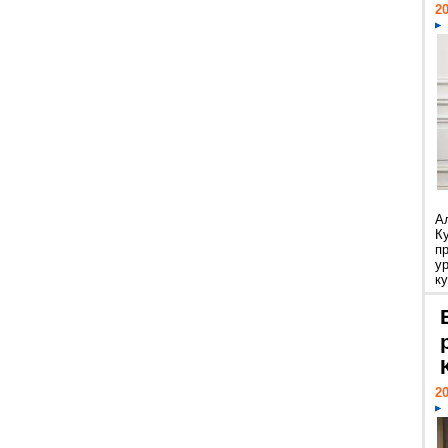
20
А
К
п
у
ку
20