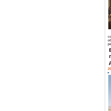
со
о
ре
20