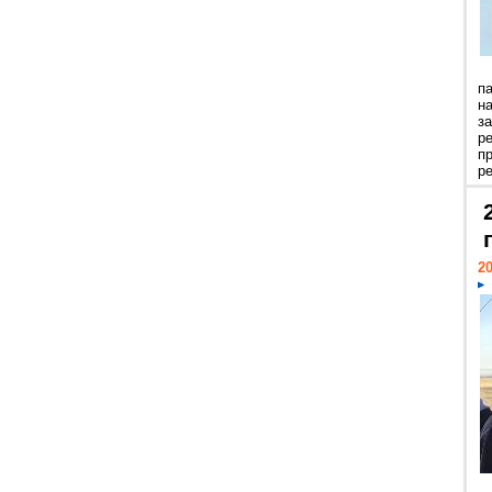
п
н
з
р
п
ре
20