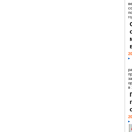
ве
с
п
го
20
р
пр
з
о
в
20