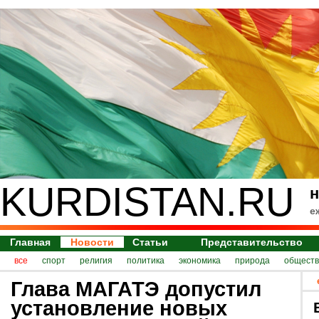
KURDISTAN.RU
н
е
Главная
Новости
Статьи
Представительство
все
спорт
религия
политика
экономика
природа
обществ
Глава МАГАТЭ допустил
установление новых