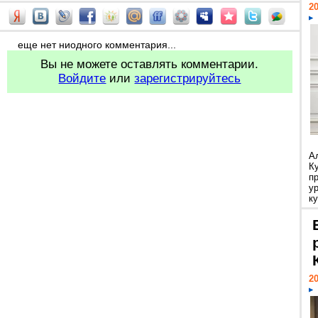
20
еще нет ниодного комментария...
Вы не можете оставлять комментарии.
Войдите
или
зарегистрируйтесь
А
К
п
у
ку
20