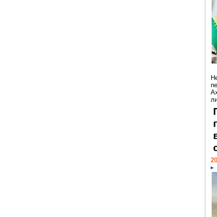
Н
п
А
ли
20