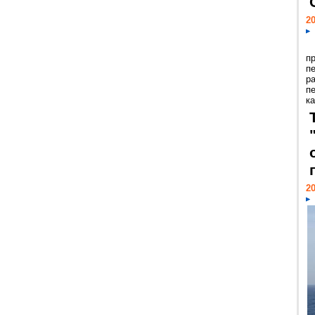
20
п
п
р
п
ка
20