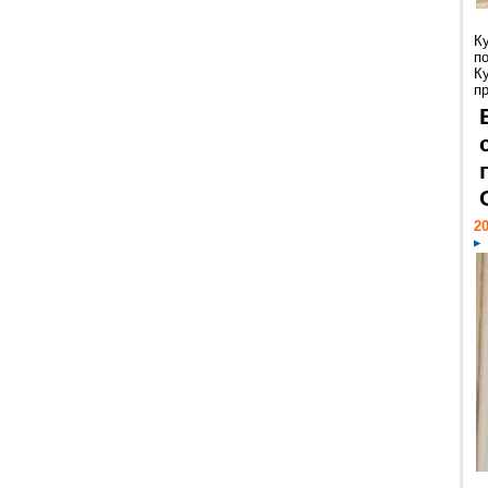
К
п
К
пр
20