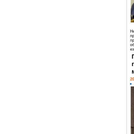
Н
п
п
о
ез
20