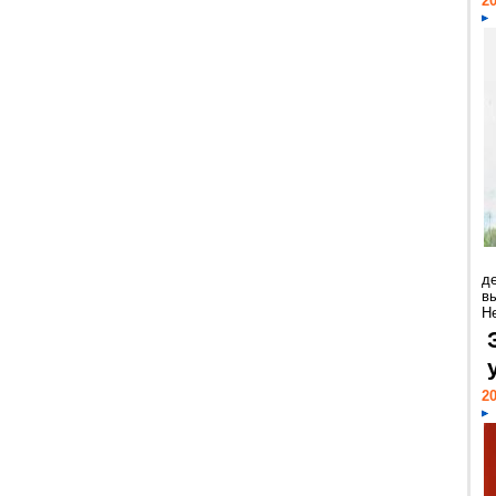
20
д
в
Н
20