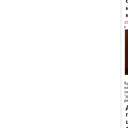
20
К
е
л
"
р