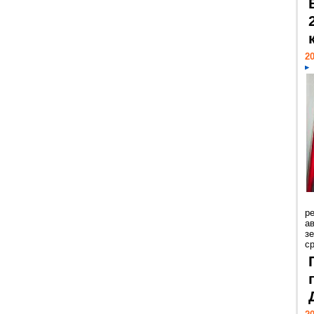
20
р
ав
з
с