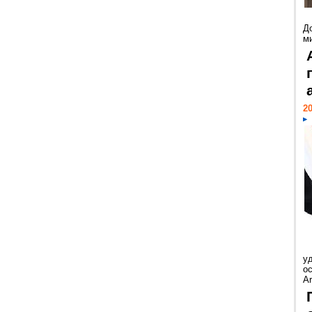
Д
м
20
у
ос
Ar