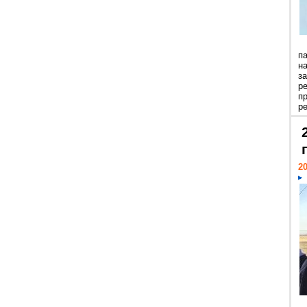
п
н
з
р
п
ре
20