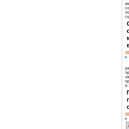
ве
с
п
го
20
р
пр
з
о
в
20