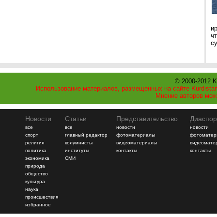
и
ч
с
© 2000-2012 K
Использование материалов, размещенных на сайте Kurdistan
Мнение авторов мож
Новости
Статьи
Представительство
Диаспор
все
все
новости
новости
спорт
главный редактор
фотоматериалы
фотоматер
религия
колумнисты
видеоматериалы
видеомате
политика
институты
контакты
контакты
экономика
СМИ
природа
общество
культура
наука
происшествия
избранное