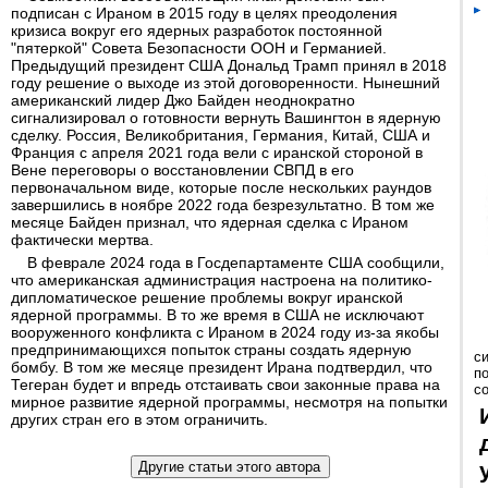
подписан с Ираном в 2015 году в целях преодоления
кризиса вокруг его ядерных разработок постоянной
"пятеркой" Совета Безопасности ООН и Германией.
Предыдущий президент США Дональд Трамп принял в 2018
году решение о выходе из этой договоренности. Нынешний
американский лидер Джо Байден неоднократно
сигнализировал о готовности вернуть Вашингтон в ядерную
сделку. Россия, Великобритания, Германия, Китай, США и
Франция с апреля 2021 года вели с иранской стороной в
Вене переговоры о восстановлении СВПД в его
первоначальном виде, которые после нескольких раундов
завершились в ноябре 2022 года безрезультатно. В том же
месяце Байден признал, что ядерная сделка с Ираном
фактически мертва.
В феврале 2024 года в Госдепартаменте США сообщили,
что американская администрация настроена на политико-
дипломатическое решение проблемы вокруг иранской
ядерной программы. В то же время в США не исключают
вооруженного конфликта с Ираном в 2024 году из-за якобы
предпринимающихся попыток страны создать ядерную
с
бомбу. В том же месяце президент Ирана подтвердил, что
п
Тегеран будет и впредь отстаивать свои законные права на
с
мирное развитие ядерной программы, несмотря на попытки
других стран его в этом ограничить.