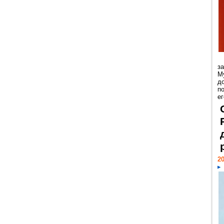
з
М
д
п
ег
20