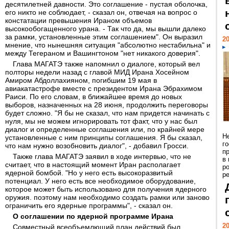
десятилетней давности. Это соглашение - пустая оболочка,
его никто не соблюдает, - сказал он, отвечая на вопрос о
констатации превышения Ираном объемов
высокообогащенного урана. - Так что да, мы вышли далеко
за рамки, установленные этим соглашением". Он выразил
20
мнение, что нынешняя ситуация "абсолютно нестабильна" и
между Тегераном и Вашингтоном "нет никакого доверия".
Глава МАГАТЭ также напомнил о диалоге, который вел
полторы недели назад с главой МИД Ирана Хосейном
Амиром Абдоллахияном, погибшим 19 мая в
авиакатастрофе вместе с президентом Ирана Эбрахимом
Раиси. По его словам, в ближайшее время до новых
выборов, назначенных на 28 июня, продолжить переговоры
будет сложно. "Я бы не сказал, что нам придется начинать с
нуля, мы не можем игнорировать тот факт, что у нас был
диалог и определенные соглашения или, по крайней мере
Н
установленные с ним принципы соглашения. Я бы сказал,
г
что нам нужно возобновить диалог", - добавил Гросси.
п
Также глава МАГАТЭ заявил в ходе интервью, что не
в
считает, что в настоящий момент Иран располагает
р
ядерной бомбой. "Но у него есть высокоразвитый
ре
потенциал. У него есть все необходимое оборудование,
которое может быть использовано для получения ядерного
оружия. поэтому нам необходимо создать рамки или заново
ограничить его ядерные программы", - сказал он.
О соглашении по ядерной программе Ирана
20
Совместный всеобъемлющий план действий был