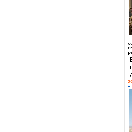
со
о
ре
20