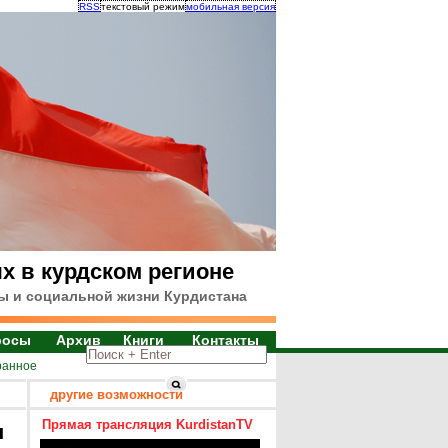
RSS
текстовый режим
мобильная версия
х в курдском регионе
ы и социальной жизни Курдистана
росы
Архив
Книги
Контакты
ранное
другие возможности
Прямая трансляция KurdistanTV
я