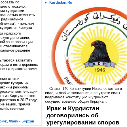
лосовать по
Kurdistan.Ru
было отложено.
еми курдскими
 полностью отменить
е радикальное
блемам", - пояснил
курдом из Киркука.
ра иракского
тскую делегацию,
ной зоне провинции
ми сталкиваются
икальное решение
пытаются захватить
ерам в пяти деревнях
месяца иракская армия
ение статьи
щение курдам их
ракским режимом.
Статья 140 Конституции Ирака остается в
дложены компенсации.
силе, и любые заявления о ее утрате силы
а из Киркука в ответ
подрывают конституцию и угрожают
дистана в 2017 году,
сосуществованию общин Киркука...
ие земли, требуя
Ирак и Курдистан
хозяйственные
договорились об
ркук
,
Фаями Бурхан
урегулировании споров