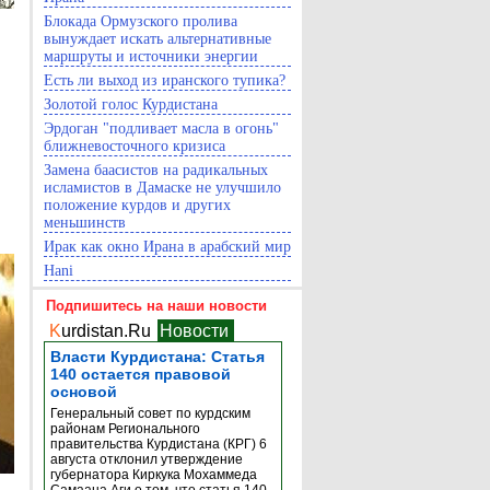
Блокада Ормузского пролива
вынуждает искать альтернативные
маршруты и источники энергии
Есть ли выход из иранского тупика?
Золотой голос Курдистана
Эрдоган "подливает масла в огонь"
ближневосточного кризиса
Замена баасистов на радикальных
исламистов в Дамаске не улучшило
положение курдов и других
меньшинств
Ирак как окно Ирана в арабский мир
Hani
Подпишитесь на наши новости
K
urdistan.Ru
Новости
Власти Курдистана: Статья
140 остается правовой
основой
Генеральный совет по курдским
районам Регионального
правительства Курдистана (КРГ) 6
августа отклонил утверждение
губернатора Киркука Мохаммеда