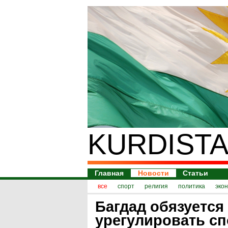
KURDISTA
Главная
Новости
Статьи
все
спорт
религия
политика
эко
Багдад обязуется
урегулировать сп