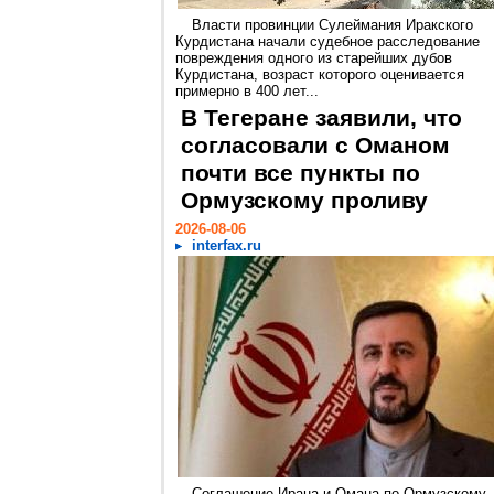
Власти провинции Сулеймания Иракского
Курдистана начали судебное расследование
повреждения одного из старейших дубов
Курдистана, возраст которого оценивается
примерно в 400 лет...
В Тегеране заявили, что
согласовали с Оманом
почти все пункты по
Ормузскому проливу
2026-08-06
interfax.ru
Соглашение Ирана и Омана по Ормузскому