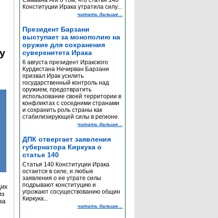
Самаана Аги о том, что статья 140
Конституции Ирака утратила силу...
читать дальше...
Президент Барзани
выступает за монополию на
оружие для сохранения
y
суверенитета Ирака
6 августа президент Иракского
Курдистана Нечирван Барзани
призвал Ирак усилить
государственный контроль над
оружием, предотвратить
использование своей территории в
конфликтах с соседними странами
и сохранить роль страны как
стабилизирующей силы в регионе.
читать дальше...
ДПК отвергает заявления
губернатора Киркука о
статье 140
Статья 140 Конституции Ирака
остается в силе, и любые
заявления о ее утрате силы
подрывают конституцию и
щих
угрожают сосуществованию общин
из
Киркука...
за
читать дальше...