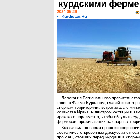
курдскими ферм
2024-05-29
Kurdistan.Ru
Делегация Регионального правительства
главе с Фахми Бурханом, главой совета ре
спорным территориям, встретилась с мини
хозяйства Ирака, министром юстиции и за
иракского парламента, чтобы обсудить суд
фермеров, проживающих на спорных терри
Как заявил во время пресс-конференции
состоялись откровенные дискуссии относ
проблем, стоящих перед курдами в спорны