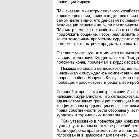
провинции Киркук.
"Мы сказали министру сельского хозяйства
хорошие решения, принятые для решения 
самом деле видно, что действия по решен
реализации решений не были предприняты",
"Министр сельского хозяйства Ирака пооб
продолжать общение, чтобы реализовать 
конец земельным проблемам курдских фер
надеемся, что встречи продолжат решать э
Он также упомянул, что министр сельского
заверил делегацию Курдистана, что "Багда
положить конец проблемам в курдских райо
Помимо вопроса о сельскохозяйственных
чиновниками обсуждались компенсации не
вопросы района Навруз в Киркуке, и на вс
пообещали рассмотреть и решить все про
Со своей стороны, министр юстиции Ирак
напомнил журналистам, что сельскохозяйс
административных границах провинции Кир
конфискованы предыдущим иракским режим
права собственности были отобраны у их 
курдских и туркменских владельцев.
"Как утверждено в повестке дня иракско
существуют планы по отмене решений реж
были одобрены правительством и в насто
голосования в иракском парламенте", - до