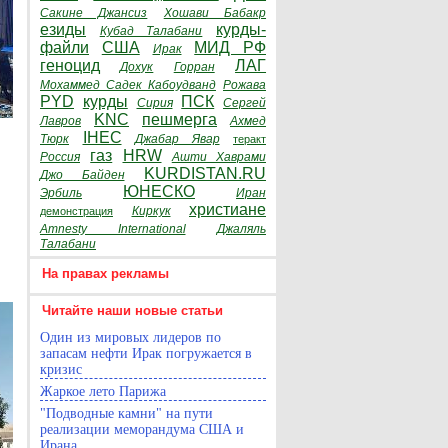
Сакине Джансиз
Хошави Бабакр
езиды
курды-
Кубад Талабани
файли
США
МИД РФ
Ирак
геноцид
ЛАГ
Дохук
Горран
Мохаммед Садек Кабоудванд
Рожава
PYD
курды
ПСК
Сирия
Сергей
KNC
пешмерга
Лавров
Ахмед
IHEC
Тюрк
Джабар Явар
теракт
газ
HRW
Россия
Ашти Хаврами
KURDISTAN.RU
Джо Байден
ЮНЕСКО
Эрбиль
Иран
христиане
Киркук
демонстрация
Amnesty International
Джаляль
Талабани
На правах рекламы
Читайте наши новые статьи
Один из мировых лидеров по
запасам нефти Ирак погружается в
кризис
Жаркое лето Парижа
"Подводные камни" на пути
реализации меморандума США и
Ирана