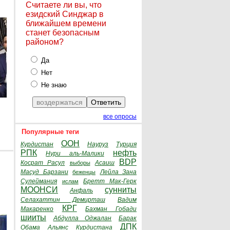
Считаете ли вы, что
езидский Синджар в
ближайшем времени
станет безопасным
районом?
Да
Нет
Не знаю
все опросы
Популярные теги
ООН
Курдистан
Науруз
Турция
РПК
нефть
Нури аль-Малики
BDP
Косрат Расул
Асаиш
выборы
Масуд Барзани
Лейла Зана
беженцы
Сулеймания
Бретт Мак-Герк
ислам
МООНСИ
сунниты
Анфаль
Селахаттин Демирташ
Вадим
КРГ
Макаренко
Бахман Гобади
шииты
Абдулла Оджалан
Барак
ДПК
Обама
Альянс Курдистана