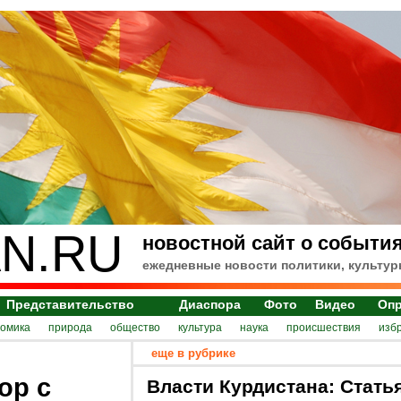
N.RU
новостной сайт о события
ежедневные новости политики, культур
Представительство
Диаспора
Фото
Видео
Оп
номика
природа
общество
культура
наука
происшествия
изб
еще в рубрике
ор c
Власти Курдистана: Стать