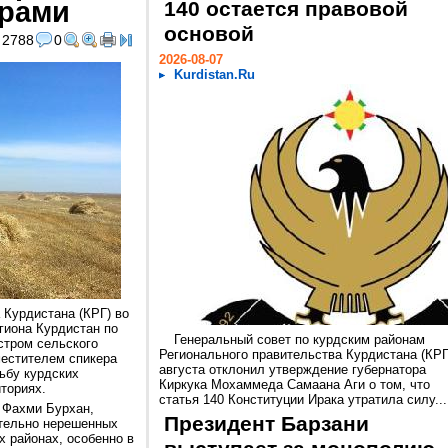
ерами
140 остается правовой
основой
2788
0
2026-08-07
Kurdistan.Ru
 Курдистана (КРГ) во
гиона Курдистан по
Генеральный совет по курдским районам
стром сельского
Регионального правительства Курдистана (КРГ
местителем спикера
августа отклонил утверждение губернатора
ьбу курдских
Киркука Мохаммеда Самаана Аги о том, что
ториях.
статья 140 Конституции Ирака утратила силу...
 Фахми Бурхан,
Президент Барзани
ительно нерешенных
х районах, особенно в