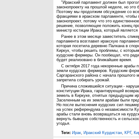
"Иракский парламент должен был прого
законопроекту на прошлой неделе, но это 
Поэтому мы продолжим обсуждение со вс
фракциями в иракском парламенте, чтобы
законопроект, потому что это единственно
решение, позволяющее положить конец про
министр юстиции Ирака, который является 
Ранее в этом месяце заместитель спике
парламента возглавил иракскую парламен
которая посетила деревню Палкана в спор
Киркук, чтобы решить проблемы, с которы
курдские фермеры. Он пообещал, что рад
будет реализовано в ближайшее время.
С октября 2017 года некоренные арабы 
земли курдских фермеров. Курдским ферм
Саргаранского района с начала прошлого 
запретила собирать урожай.
Причина сложившейся ситуации - наруш
конституции Ирака, гарантирующей возвра
земель в Киркуке, отнятых предыдущим и
Заселенным на их земли арабам были пре
Но после вытеснения курдских сил пешмерг
на успех референдума о независимости Кур
арабы стали вновь возвращаться на курдск
вернуть бывшую собственность и сельско
угодья.
Теги:
Ирак
,
Иракский Курдистан
,
КРГ
,
Ки