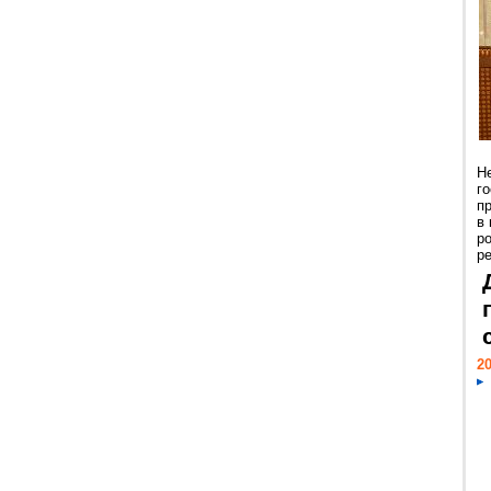
Н
г
п
в
р
ре
20