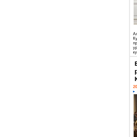
А
К
п
у
ку
20