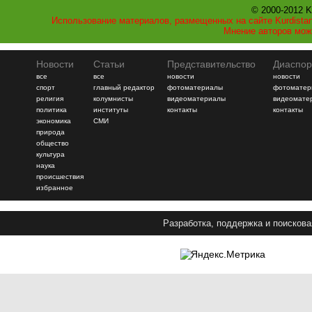
© 2000-2012 K
Использование материалов, размещенных на сайте Kurdistan
Мнение авторов мож
Новости
Статьи
Представительство
Диаспор
все
все
новости
новости
спорт
главный редактор
фотоматериалы
фотоматер
религия
колумнисты
видеоматериалы
видеомате
политика
институты
контакты
контакты
экономика
СМИ
природа
общество
культура
наука
происшествия
избранное
Разработка, поддержка и поискова