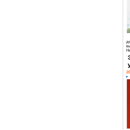
д
в
Н
20