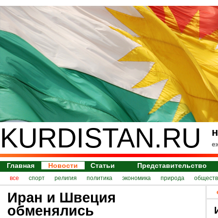
KURDISTAN.RU
н
е
Главная
Новости
Статьи
Представительство
все
спорт
религия
политика
экономика
природа
обществ
Иран и Швеция
обменялись