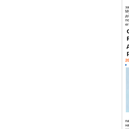
з
М
д
п
ег
20
п
н