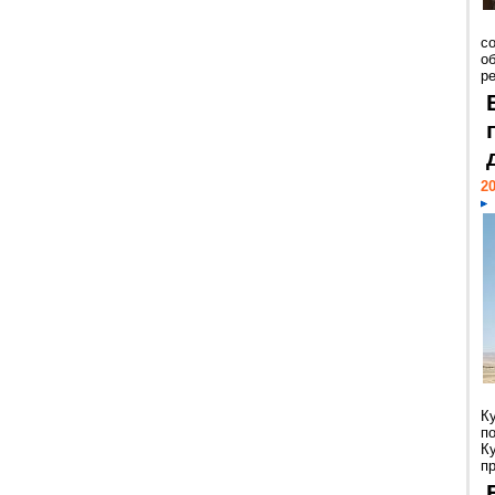
со
о
ре
20
К
п
К
пр