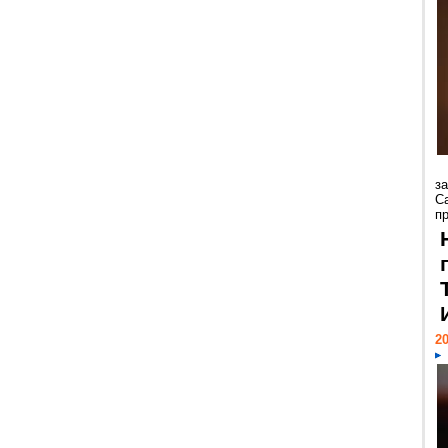
з
С
пр
20