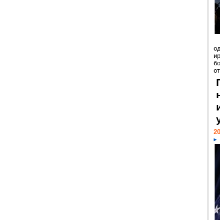
о
и
б
от
20