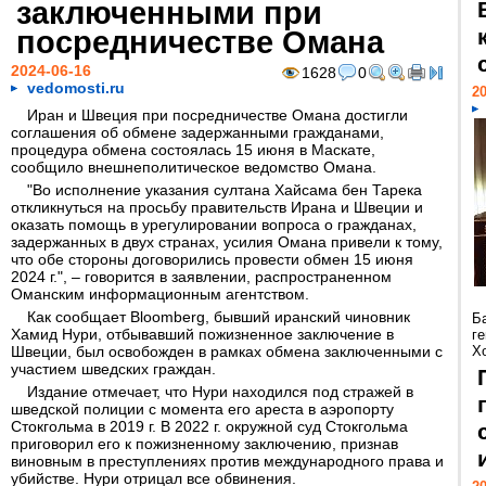
заключенными при
посредничестве Омана
2024-06-16
1628
0
vedomosti.ru
20
Иран и Швеция при посредничестве Омана достигли
соглашения об обмене задержанными гражданами,
процедура обмена состоялась 15 июня в Маскате,
сообщило внешнеполитическое ведомство Омана.
"Во исполнение указания султана Хайсама бен Тарека
откликнуться на просьбу правительств Ирана и Швеции и
оказать помощь в урегулировании вопроса о гражданах,
задержанных в двух странах, усилия Омана привели к тому,
что обе стороны договорились провести обмен 15 июня
2024 г.", – говорится в заявлении, распространенном
Оманским информационным агентством.
Как сообщает Bloomberg, бывший иранский чиновник
Б
Хамид Нури, отбывавший пожизненное заключение в
г
Швеции, был освобожден в рамках обмена заключенными с
Х
участием шведских граждан.
Издание отмечает, что Нури находился под стражей в
шведской полиции с момента его ареста в аэропорту
Стокгольма в 2019 г. В 2022 г. окружной суд Стокгольма
приговорил его к пожизненному заключению, признав
виновным в преступлениях против международного права и
убийстве. Нури отрицал все обвинения.