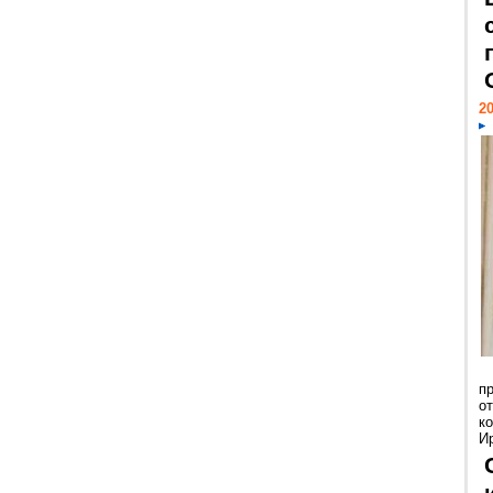
20
п
о
к
И