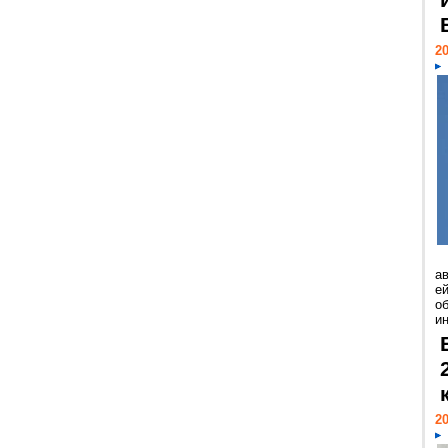
20
а
ей
о
и
20