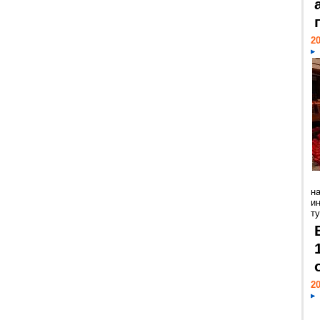
20
н
и
ту
20