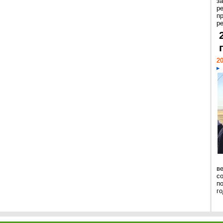
з
р
п
ре
20
ве
с
п
го