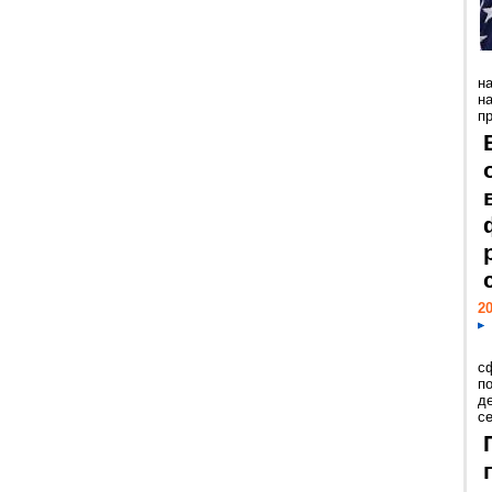
н
н
пр
20
с
п
д
се