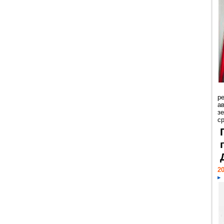
р
ав
з
с
20