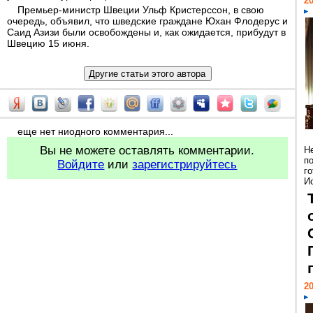
20
Премьер-министр Швеции Ульф Кристерссон, в свою
очередь, объявил, что шведские граждане Юхан Флодерус и
Саид Азизи были освобождены и, как ожидается, прибудут в
Швецию 15 июня.
еще нет ниодного комментария...
Вы не можете оставлять комментарии.
Н
п
Войдите
или
зарегистрируйтесь
г
Ис
20