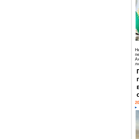
Н
п
А
ли
20