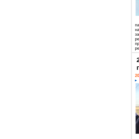
п
н
з
р
п
ре
20