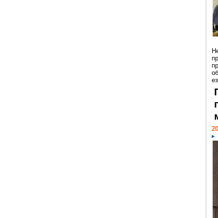
Н
п
п
о
ез
20