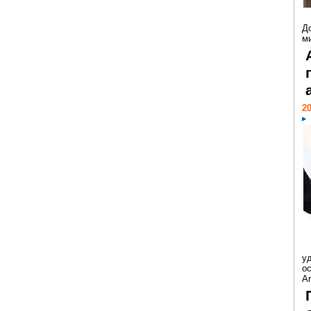
Д
м
20
у
ос
Ar