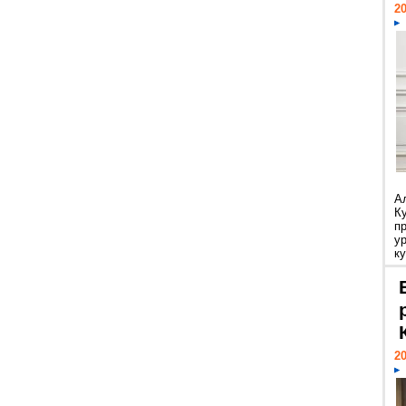
20
А
К
п
у
ку
20