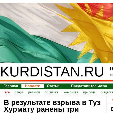
KURDISTAN.RU
н
е
Главная
Новости
Статьи
Представительство
все
спорт
религия
политика
экономика
природа
обществ
В результате взрыва в Туз
Хурмату ранены три