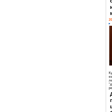
20
К
е
л
"
р