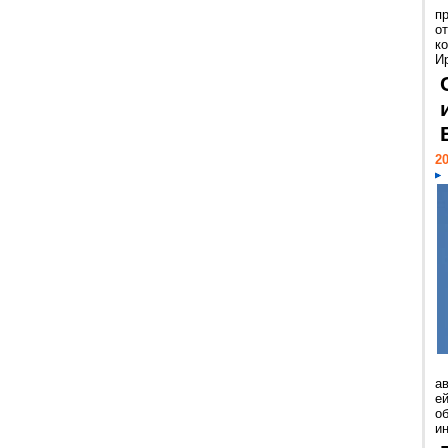
п
о
к
И
20
а
ей
о
и