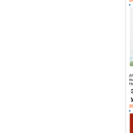
20
д
в
Н
20