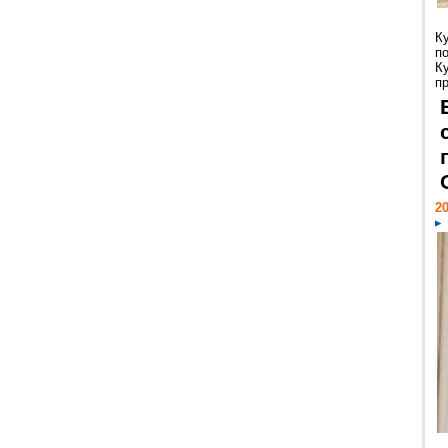
К
п
К
пр
20