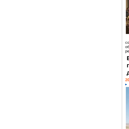
со
о
ре
20