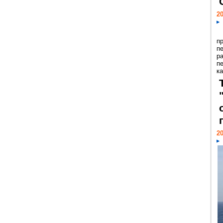
20
п
п
р
п
ка
20