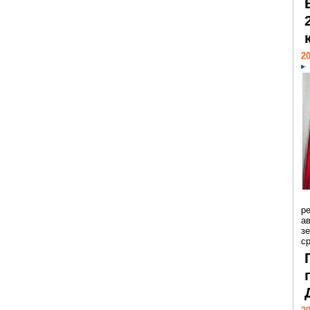
20
р
ав
з
с