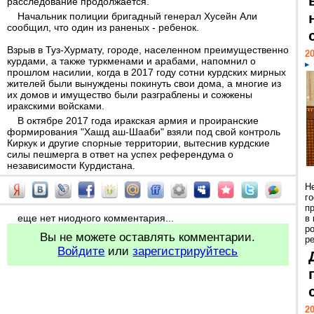
расследование продолжается.
Начальник полиции бригадный генерал Хусейн Али
сообщил, что один из раненых - ребенок.
Взрыв в Туз-Хурмату, городе, населенном преимущественно
20
курдами, а также туркменами и арабами, напомнил о
прошлом насилии, когда в 2017 году сотни курдских мирных
жителей были вынуждены покинуть свои дома, а многие из
их домов и имущество были разграблены и сожжены
иракскими войсками.
В октябре 2017 года иракская армия и проиранские
формирования "Хашд аш-Шааби" взяли под свой контроль
Киркук и другие спорные территории, вытеснив курдские
силы пешмерга в ответ на успех референдума о
независимости Курдистана.
Н
г
п
еще нет ниодного комментария...
в
р
Вы не можете оставлять комментарии.
ре
Войдите
или
зарегистрируйтесь
20