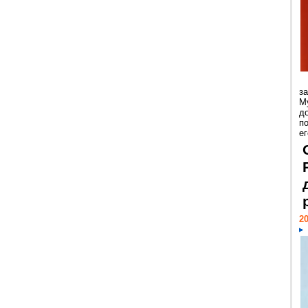
з
М
д
п
ег
20