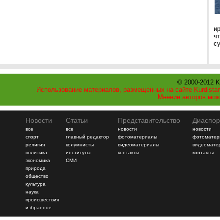
и
ч
с
© 2000-2012 K
Использование материалов, размещенных на сайте Kurdistan
Мнение авторов мож
Новости
Статьи
Представительство
Диаспор
все
все
новости
новости
спорт
главный редактор
фотоматериалы
фотоматер
религия
колумнисты
видеоматериалы
видеомате
политика
институты
контакты
контакты
экономика
СМИ
природа
общество
культура
наука
происшествия
избранное