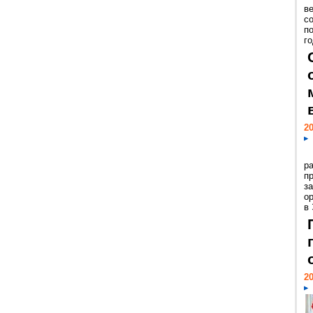
ве
с
п
го
20
р
пр
з
о
в
20