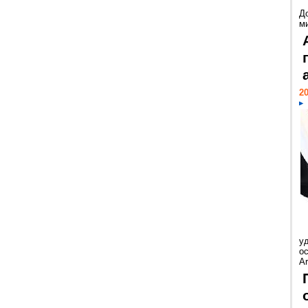
Д
м
20
у
ос
Ar