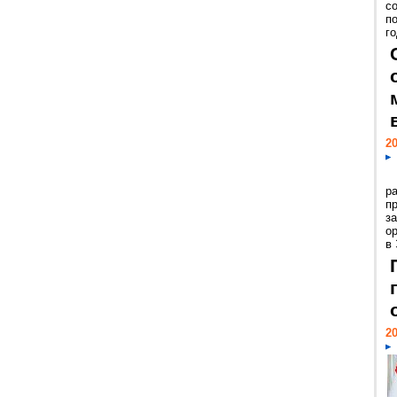
с
п
го
20
р
пр
з
о
в
20