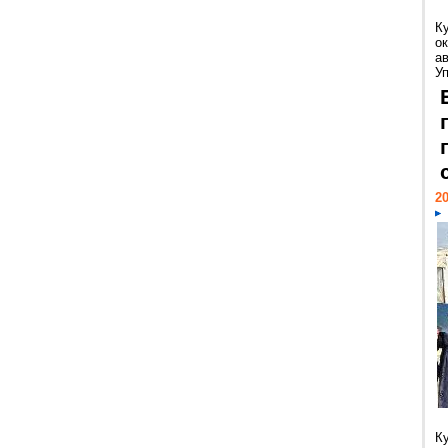
К
ок
а
У
20
К