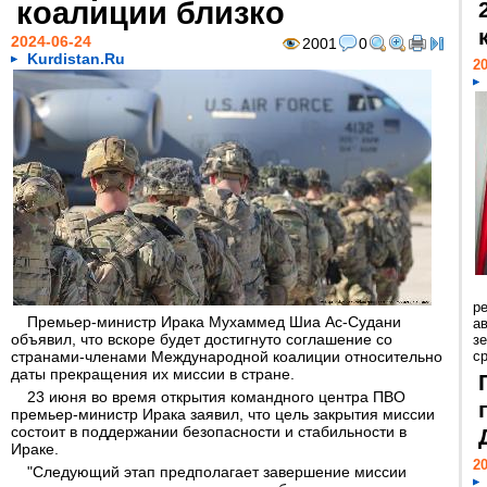
коалиции близко
2024-06-24
2001
0
Kurdistan.Ru
20
р
Премьер-министр Ирака Мухаммед Шиа Ас-Судани
ав
объявил, что вскоре будет достигнуто соглашение со
з
странами-членами Международной коалиции относительно
с
даты прекращения их миссии в стране.
23 июня во время открытия командного центра ПВО
премьер-министр Ирака заявил, что цель закрытия миссии
состоит в поддержании безопасности и стабильности в
Ираке.
20
"Следующий этап предполагает завершение миссии