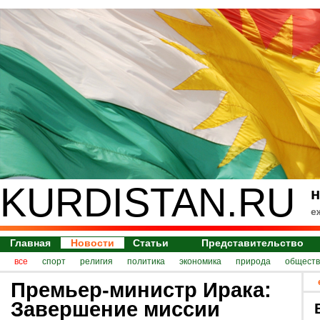
KURDISTAN.RU
н
е
Главная
Новости
Статьи
Представительство
все
спорт
религия
политика
экономика
природа
обществ
Премьер-министр Ирака:
Завершение миссии