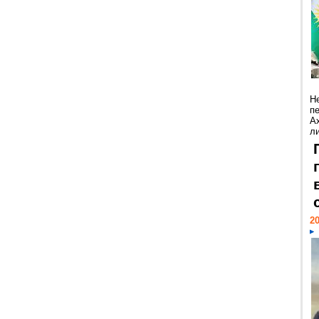
Н
п
А
ли
20