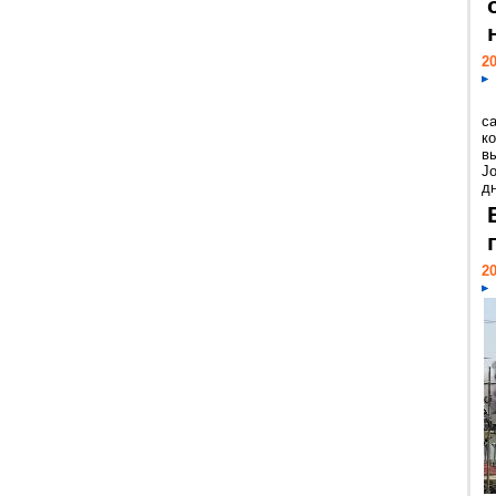
20
с
к
в
Jo
дн
20