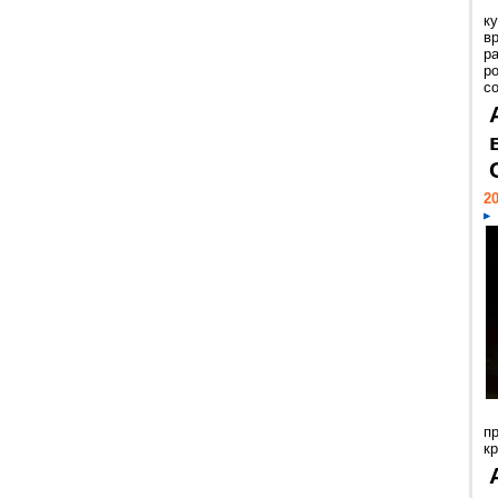
к
в
р
р
с
20
п
к