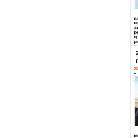
п
н
з
р
п
ре
20
ве