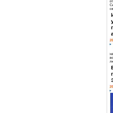
о
С
св
20
н
в
лю
20