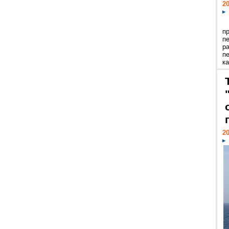
20
п
п
р
п
ка
20