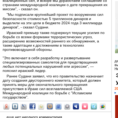
коалиционных сил, и вскоре мы доработаем соглашение со
странами международной коалиции о дате прекращения их
миссии", - сказал он.
"Мы подписали крупнейший проект по вооружению сил
безопасности стоимостью 5 триллионов динаров и
выделили на эти цели в бюджете 2024 года 3 миллиарда
динаров", - сказал Судани.
Иракский премьер также подчеркнул текущие усилия по
борьбе со всеми формами террористических угроз,
расширению возможностей раннего их обнаружения, а
также адаптации к достижениям в технологиях
противовоздушной обороны.
"Это включает в себя разработку и развертывание
д
специализированных самолетов для предотвращения
в
любых потенциальных нарушений или агрессии", —
Н
пояснил иракский лидер.
Ранее Судани заявил, что его правительство назначает
дату создания двустороннего комитета, который должен
принять меры для окончательного прекращения
присутствия в Ираке сил возглавляемой США
20
Международной коалиции по борьбе с "Исламским
государством".
еще нет ниодного комментария...