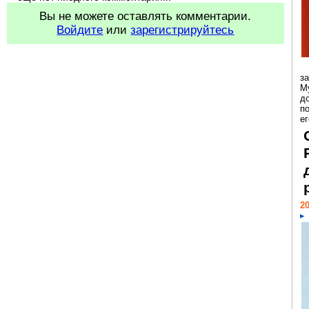
Вы не можете оставлять комментарии.
Войдите
или
зарегистрируйтесь
з
М
д
п
ег
20