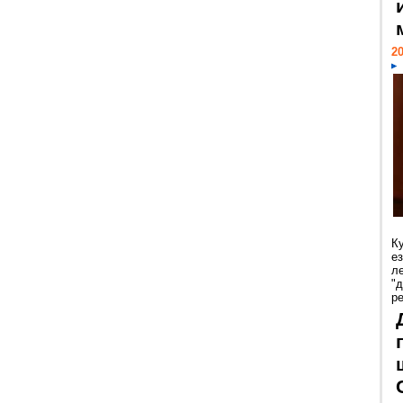
20
К
е
л
"
р