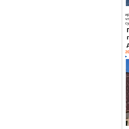
и
ч
с
20