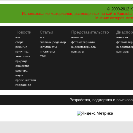
© 2000-2012 K
Использование материалов, размещенных на сайте Kurdistan
Мнение авторов мож
Новости
Статьи
Представительство
Диаспор
все
все
новости
новости
спорт
главный редактор
фотоматериалы
фотоматер
религия
колумнисты
видеоматериалы
видеомате
политика
институты
контакты
контакты
экономика
СМИ
природа
общество
культура
наука
происшествия
избранное
Разработка, поддержка и поискова