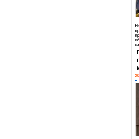
Н
п
п
о
ез
20