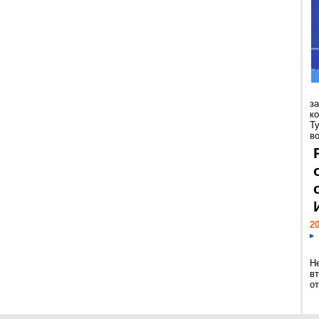
з
к
Т
во
20
Н
в
о