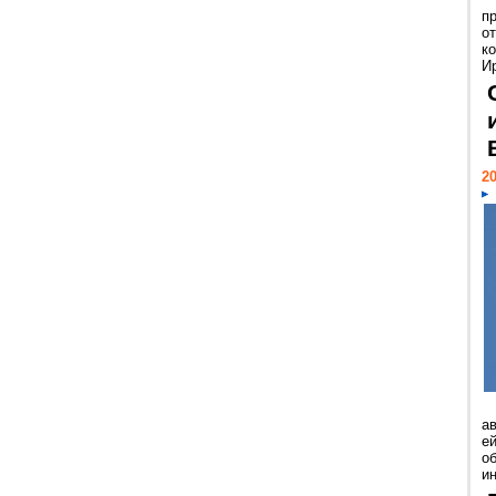
п
о
к
И
20
а
ей
о
и