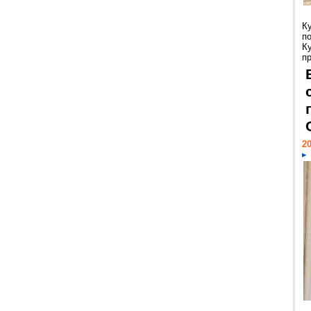
К
п
К
пр
20