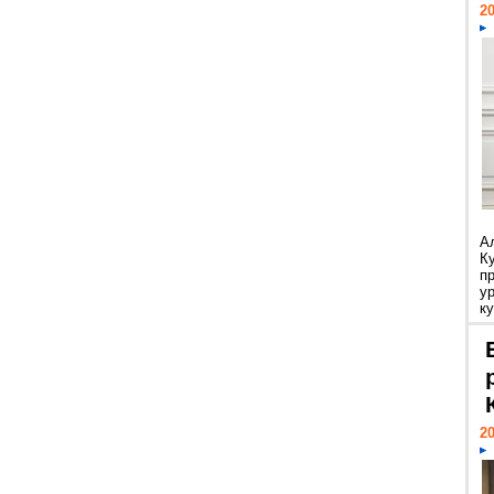
20
А
К
п
у
ку
20