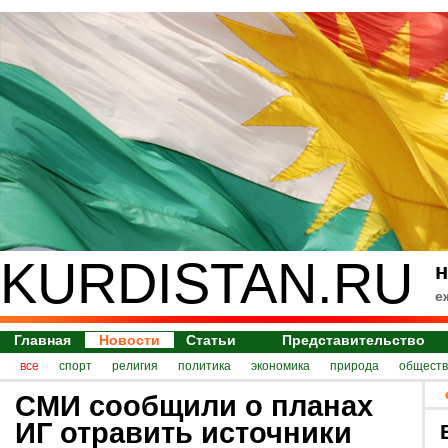
KURDISTAN.RU
н
е
Главная
Новости
Статьи
Представительство
все
спорт
религия
политика
экономика
природа
обществ
СМИ сообщили о планах
ИГ отравить источники