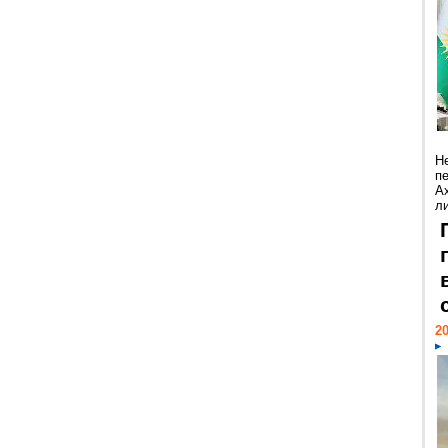
Н
п
А
ли
20