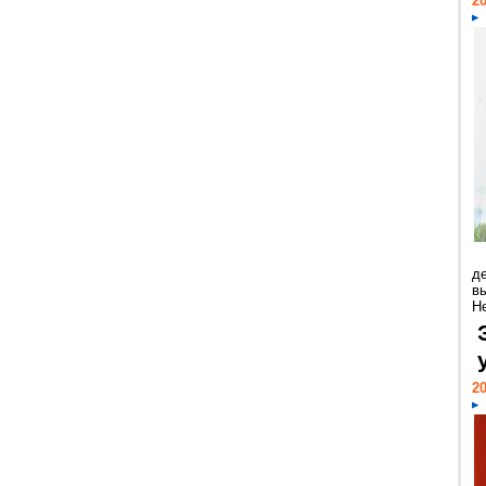
20
д
в
Н
20