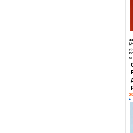
з
М
д
п
ег
20