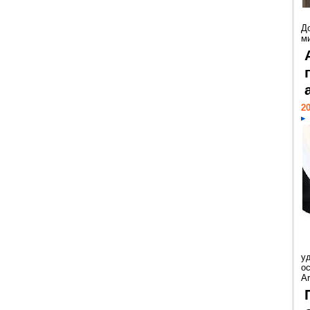
Д
м
20
у
ос
Ar