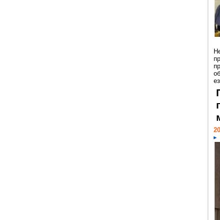
Н
п
п
о
ез
20