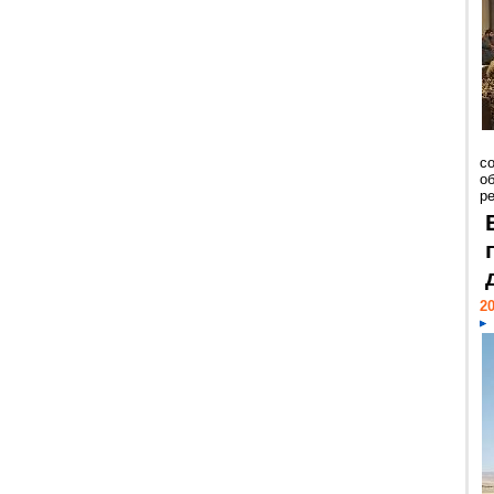
со
о
ре
20