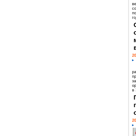
ве
с
п
го
20
р
пр
з
о
в
20