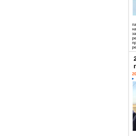
п
н
з
р
п
ре
20