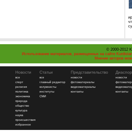
и
ч
с
© 2000-2012 K
Использование материалов, размещенных на сайте Kurdistan
Мнение авторов мож
Новости
Статьи
Представительство
Диаспор
все
все
новости
новости
спорт
главный редактор
фотоматериалы
фотоматер
религия
колумнисты
видеоматериалы
видеомате
политика
институты
контакты
контакты
экономика
СМИ
природа
общество
культура
наука
происшествия
избранное