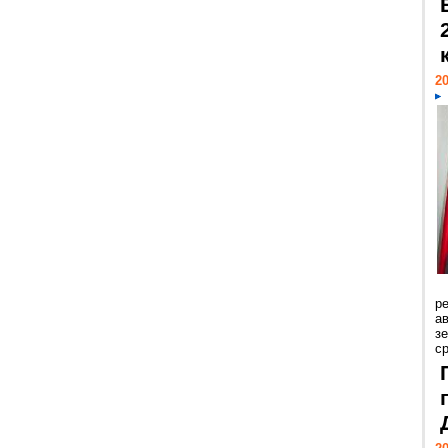
20
р
ав
з
с