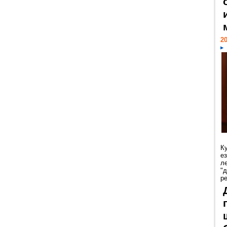
20
К
е
л
"
р