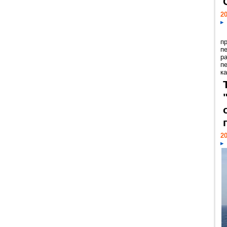
20
п
п
р
п
ка
20