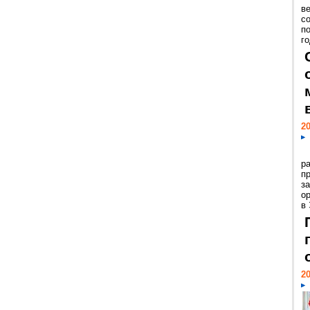
ве
с
п
го
20
р
пр
з
о
в
20