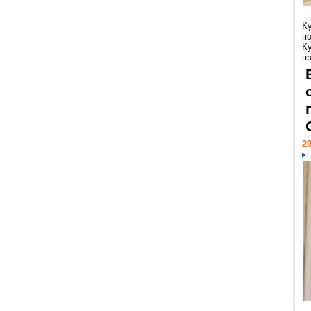
К
п
К
пр
20