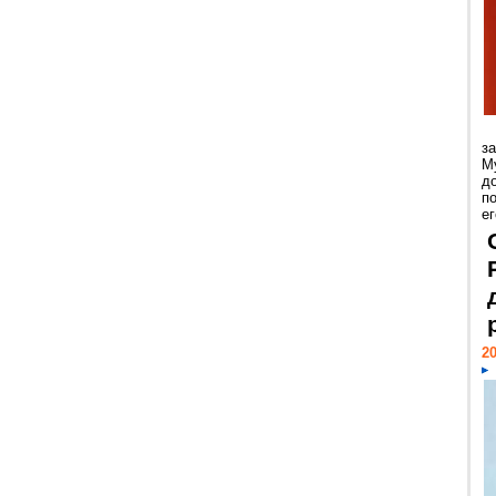
з
М
д
п
ег
20