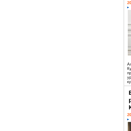
20
А
К
п
у
ку
20