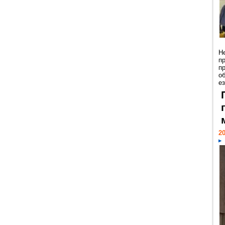
Н
п
п
о
ез
20