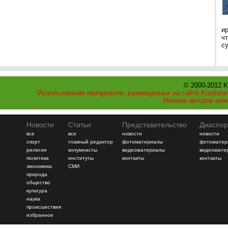
и
ч
с
© 2000-2012 K
Использование материалов, размещенных на сайте Kurdistan
Мнение авторов мож
Новости
Статьи
Представительство
Диаспор
все
все
новости
новости
спорт
главный редактор
фотоматериалы
фотоматер
религия
колумнисты
видеоматериалы
видеомате
политика
институты
контакты
контакты
экономика
СМИ
природа
общество
культура
наука
происшествия
избранное