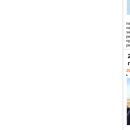
п
н
з
р
п
ре
20