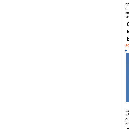
п
о
к
И
20
а
ей
о
и