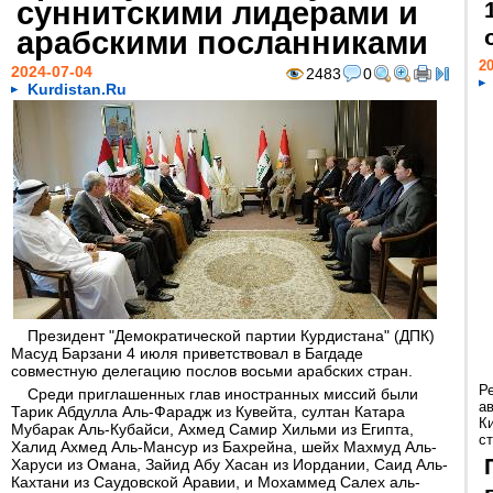
суннитскими лидерами и
арабскими посланниками
20
2024-07-04
2483
0
Kurdistan.Ru
Президент "Демократической партии Курдистана" (ДПК)
Масуд Барзани 4 июля приветствовал в Багдаде
совместную делегацию послов восьми арабских стран.
Р
Среди приглашенных глав иностранных миссий были
а
Тарик Абдулла Аль-Фарадж из Кувейта, султан Катара
К
Мубарак Аль-Кубайси, Ахмед Самир Хильми из Египта,
ст
Халид Ахмед Аль-Мансур из Бахрейна, шейх Махмуд Аль-
Харуси из Омана, Зайид Абу Хасан из Иордании, Саид Аль-
Кахтани из Саудовской Аравии, и Мохаммед Салех аль-