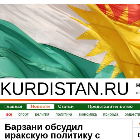
KURDISTAN.RU
н
е
Главная
Новости
Статьи
Представительство
все
спорт
религия
политика
экономика
природа
обществ
Барзани обсудил
иракскую политику с