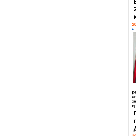
20
р
ав
з
с