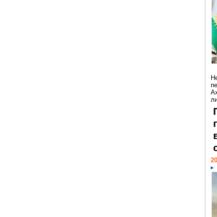
Н
п
А
ли
20