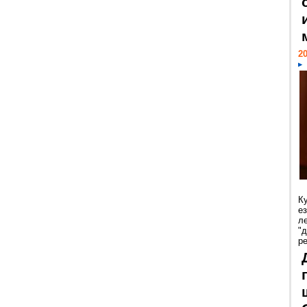
20
К
е
л
"
р