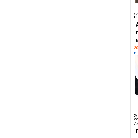
Д
м
20
у
ос
Ar