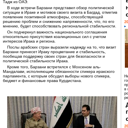
Тадж из ОАЭ.
В ходе встречи Барзани представил обзор политической
ситуации в Ираке и мотивов своего визита в Багдад, отметив
появление позитивной атмосферы, способствующей
решению проблем и снижению напряженности, что, по его
20
мнению, будет способствовать региональной стабильности.
Он подчеркнул важность национального соглашения
относительно присутствия коалиционных сил с учетом
интересов Ирака и региона.
Послы арабских стран выразили надежду на то, что визит
Барзани принесет Ираку процветание и стабильность,
пообещав поддержку своих стран для безопасности и
политической стабильности Ирака.
Кроме того, Барзани встретился с Мохсеном аль-
Мандалави, исполняющим обязанности спикера иракского
парламента, с которым обсудил выборы нового спикера,
Н
бюджет и финансовые права Курдистана.
г
п
в
р
ре
20