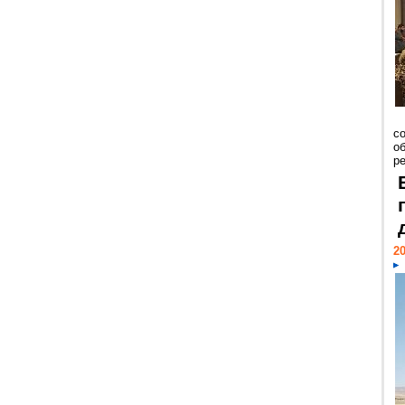
со
о
ре
20