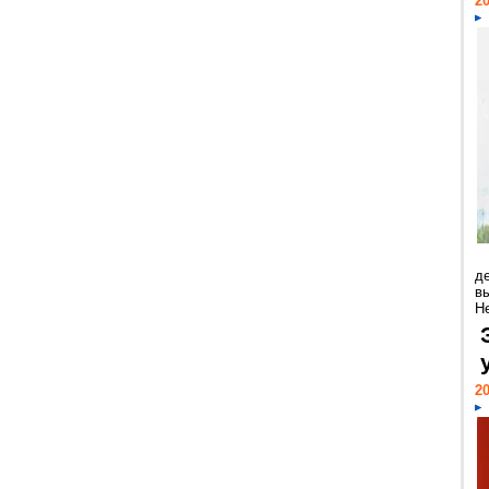
20
д
в
Н
20