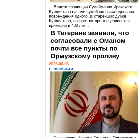
Власти провинции Сулеймания Иракского
Курдистана начали судебное расследование
повреждения одного из старейших дубов
Курдистана, возраст которого оценивается
примерно в 400 лет...
В Тегеране заявили, что
согласовали с Оманом
почти все пункты по
Ормузскому проливу
2026-08-06
interfax.ru
Соглашение Ирана и Омана по Ормузскому