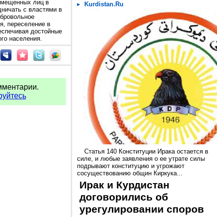
емещенных лиц в
Kurdistan.Ru
ничать с властями в
обровольное
я, переселение в
еспечивая достойные
го населения.
мментарии.
руйтесь
Статья 140 Конституции Ирака остается в
силе, и любые заявления о ее утрате силы
подрывают конституцию и угрожают
сосуществованию общин Киркука...
Ирак и Курдистан
договорились об
урегулировании споров