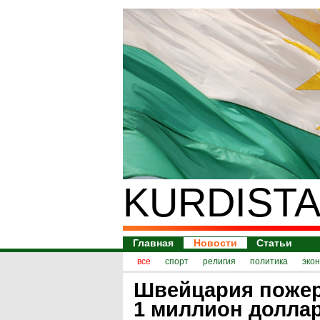
KURDISTA
Главная
Новости
Статьи
все
спорт
религия
политика
эко
Швейцария поже
1 миллион долла