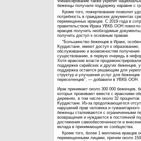
Финансирование также укрепит националь
беженцы получали поддержку наравне с г
Кроме того, пожертвование позволит уд
потребность в гражданских документах ср
перемещенных иракцев. С 2019 года в сот
правительством Ирака УВКБ ООН помогло 
иракцев получить необходимые документы
получить доступ к основным правам.
"Большинство беженцев в Ираке, особен
Курдистане, имеют доступ к образованию,
обслуживанию и возможностям получения 
существованию, в первую очередь в нефо
Хотя иракские власти продемонстрировал
поддержке сирийских и других беженцев, 
поддержка остается решающим для укреп
структур и улучшения услуг для беженцев
переселенцев", — добавили в УВКБ ООН.
Ирак принимает около 300 000 беженцев, 
которых проживают вместе с иракскими об
деревнях, в том числе около 32 процентов
Курдистане. Из-за продолжающегося отсут
нарушений прав человека и гуманитарного 
беженцы сталкиваются с ограниченными п
возвращения и нуждаются в постоянной п
достижения самообеспеченности и внесен
вклада в принимающие их сообщества.
Кроме того, более 1 миллиона иракцев 
перемещенными лицами, причем около 150 