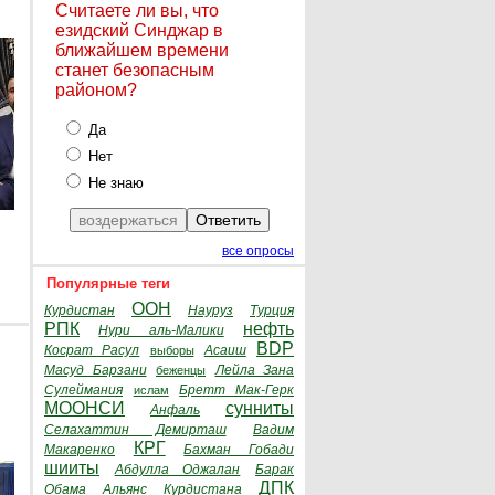
Считаете ли вы, что
езидский Синджар в
ближайшем времени
станет безопасным
районом?
Да
Нет
Не знаю
все опросы
Популярные теги
ООН
Курдистан
Науруз
Турция
РПК
нефть
Нури аль-Малики
BDP
Косрат Расул
Асаиш
выборы
Масуд Барзани
Лейла Зана
беженцы
Сулеймания
Бретт Мак-Герк
ислам
МООНСИ
сунниты
Анфаль
Селахаттин Демирташ
Вадим
КРГ
Макаренко
Бахман Гобади
шииты
Абдулла Оджалан
Барак
ДПК
Обама
Альянс Курдистана