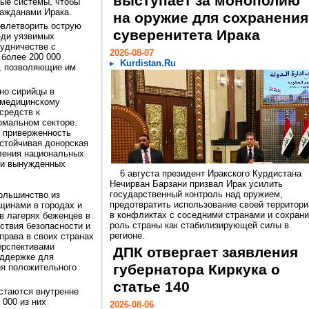
выступает за монополию
ные системы, чтобы
ражданами Ирака.
на оружие для сохранения
овлетворить острую
суверенитета Ирака
еди уязвимых
рудничестве с
2026-08-07
более 200 000
Kurdistan.Ru
, позволяющие им
но сирийцы в
 медицинскому
средств к
рмальном секторе.
и приверженность
устойчивая донорская
ления национальных
 и вынужденных
6 августа президент Иракского Курдистана
Нечирван Барзани призвал Ирак усилить
государственный контроль над оружием,
большинство из
предотвратить использование своей территори
щинами в городах и
в конфликтах с соседними странами и сохрани
 в лагерях беженцев в
роль страны как стабилизирующей силы в
ствия безопасности и
регионе.
права в своих странах
ерспективами
ДПК отвергает заявления
оддержке для
губернатора Киркука о
ия положительного
статье 140
остаются внутренне
000 из них
2026-08-06