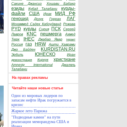
Сакине Джансиз
Хошави Бабакр
езиды
курды-
Кубад Талабани
файли
США
МИД РФ
Ирак
геноцид
ЛАГ
Дохук
Горран
Мохаммед Садек Кабоудванд
Рожава
PYD
курды
ПСК
Сирия
Сергей
KNC
пешмерга
Лавров
Ахмед
IHEC
Тюрк
Джабар Явар
теракт
газ
HRW
Россия
Ашти Хаврами
KURDISTAN.RU
Джо Байден
ЮНЕСКО
Эрбиль
Иран
христиане
Киркук
демонстрация
Amnesty International
Джаляль
Талабани
На правах рекламы
Читайте наши новые статьи
Один из мировых лидеров по
запасам нефти Ирак погружается в
кризис
Жаркое лето Парижа
"Подводные камни" на пути
реализации меморандума США и
Ирана