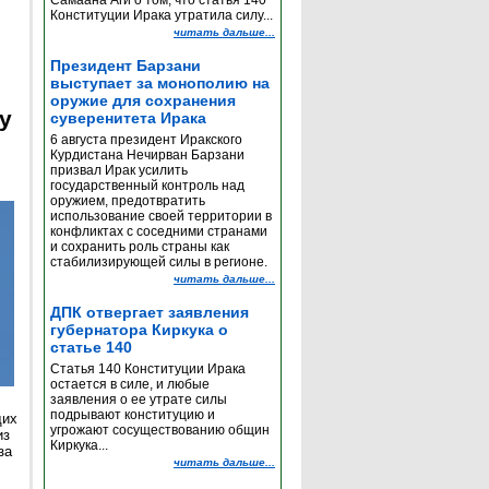
Самаана Аги о том, что статья 140
Конституции Ирака утратила силу...
читать дальше...
Президент Барзани
выступает за монополию на
оружие для сохранения
y
суверенитета Ирака
6 августа президент Иракского
Курдистана Нечирван Барзани
призвал Ирак усилить
государственный контроль над
оружием, предотвратить
использование своей территории в
конфликтах с соседними странами
и сохранить роль страны как
стабилизирующей силы в регионе.
читать дальше...
ДПК отвергает заявления
губернатора Киркука о
статье 140
Статья 140 Конституции Ирака
остается в силе, и любые
заявления о ее утрате силы
подрывают конституцию и
щих
угрожают сосуществованию общин
из
Киркука...
за
читать дальше...