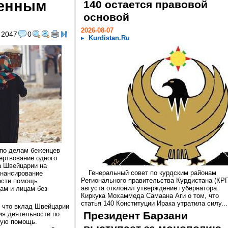
енным
140 остается правовой
основой
2026-08-07
2047
0
Kurdistan.Ru
по делам беженцев
ертвование одного
а Швейцарии на
Генеральный совет по курдским районам
нансирование
Регионального правительства Курдистана (КРГ
ости помощь
августа отклонил утверждение губернатора
ам и лицам без
Киркука Мохаммеда Самаана Аги о том, что
статья 140 Конституции Ирака утратила силу...
 что вклад Швейцарии
Президент Барзани
я деятельности по
кую помощь.