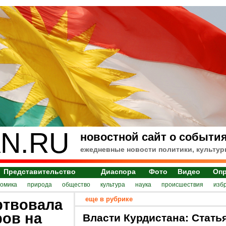
N.RU
новостной сайт о события
ежедневные новости политики, культур
Представительство
Диаспора
Фото
Видео
Оп
номика
природа
общество
культура
наука
происшествия
изб
еще в рубрике
ртвовала
ров на
Власти Курдистана: Стать