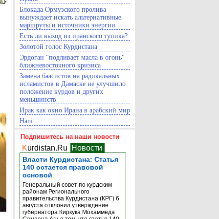
Блокада Ормузского пролива
вынуждает искать альтернативные
маршруты и источники энергии
Есть ли выход из иранского тупика?
Золотой голос Курдистана
Эрдоган "подливает масла в огонь"
ближневосточного кризиса
Замена баасистов на радикальных
исламистов в Дамаске не улучшило
положение курдов и других
меньшинств
Ирак как окно Ирана в арабский мир
Hani
Подпишитесь на наши новости
K
urdistan.Ru
Новости
Власти Курдистана: Статья
140 остается правовой
основой
Генеральный совет по курдским
районам Регионального
правительства Курдистана (КРГ) 6
августа отклонил утверждение
губернатора Киркука Мохаммеда