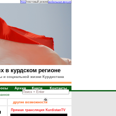
RSS
текстовый режим
мобильная версия
х в курдском регионе
ы и социальной жизни Курдистана
росы
Архив
Книги
Контакты
ранное
другие возможности
Прямая трансляция KurdistanTV
я