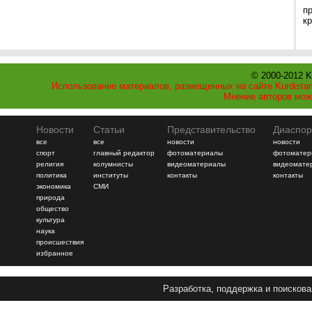
п
к
© 2000-2012 K
Использование материалов, размещенных на сайте Kurdistan
Мнение авторов мож
Новости
Статьи
Представительство
Диаспор
все
все
новости
новости
спорт
главный редактор
фотоматериалы
фотоматер
религия
колумнисты
видеоматериалы
видеомате
политика
институты
контакты
контакты
экономика
СМИ
природа
общество
культура
наука
происшествия
избранное
Разработка, поддержка и поискова