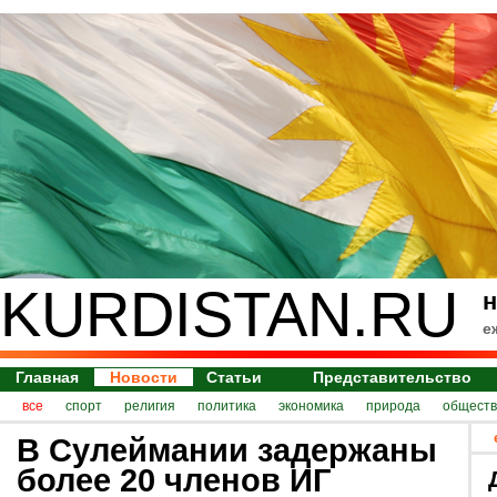
KURDISTAN.RU
н
е
Главная
Новости
Статьи
Представительство
все
спорт
религия
политика
экономика
природа
обществ
В Сулеймании задержаны
более 20 членов ИГ