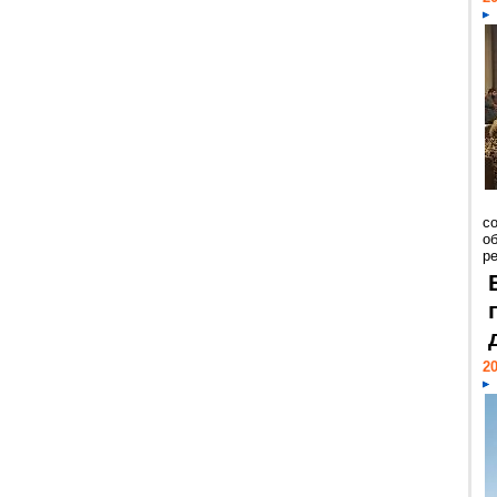
со
о
ре
20