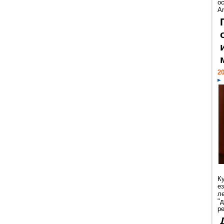
ос
Ar
20
К
е
л
"
р