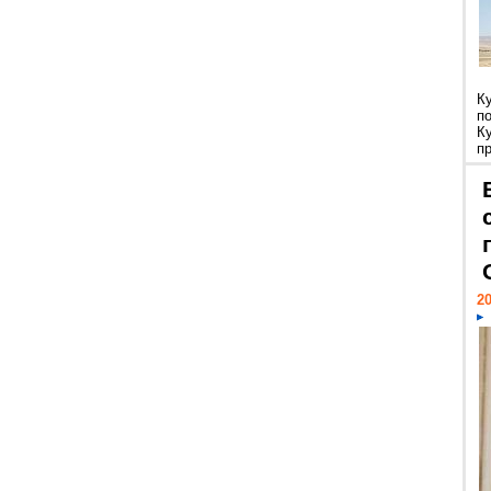
К
п
К
пр
20