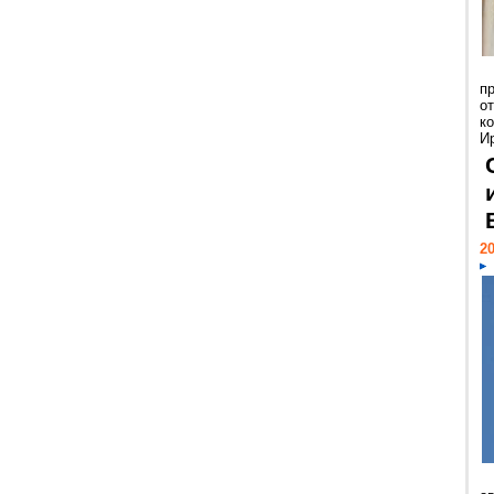
п
о
к
И
20