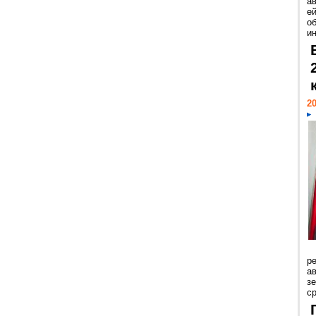
а
ей
о
и
20
р
ав
з
с