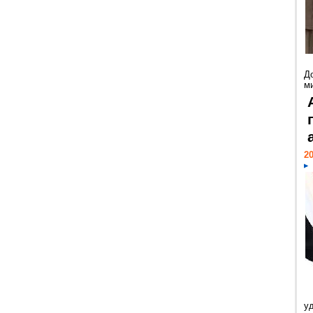
Д
м
20
у