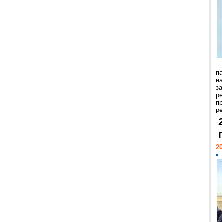
п
н
з
р
п
ре
20