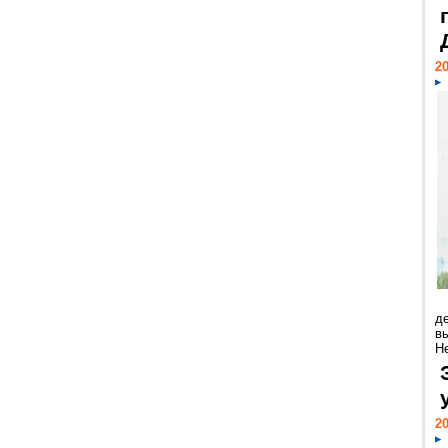
20
д
в
Н
20