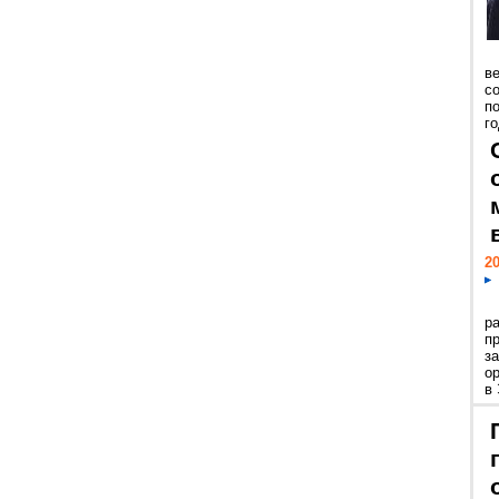
ве
с
п
го
20
р
пр
з
о
в