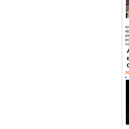
к
в
р
р
с
20