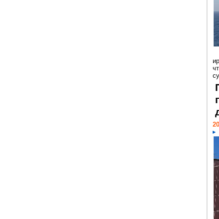
и
ч
с
20