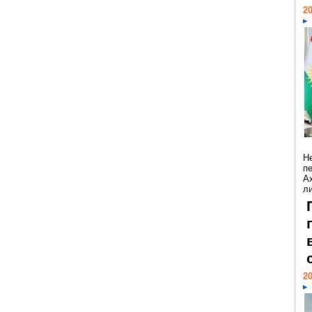
20
Н
п
А
ли
20