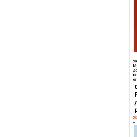
з
М
д
п
ег
20