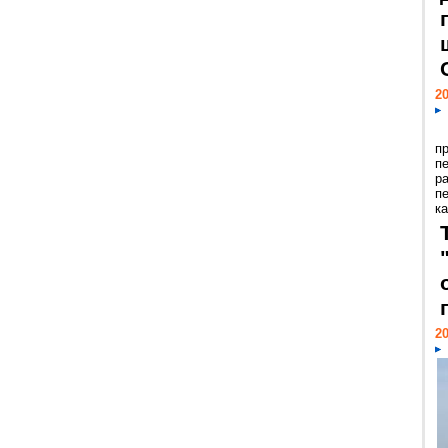
20
п
п
р
п
ка
20