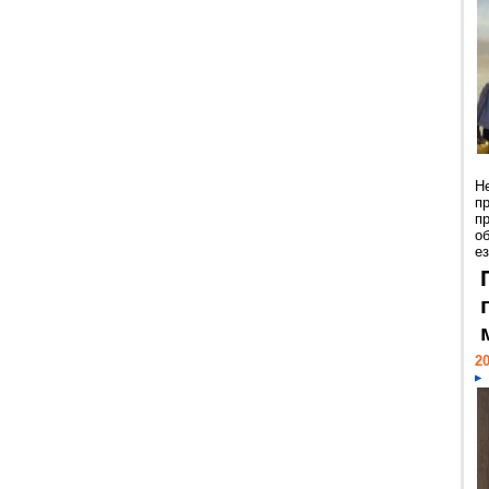
Н
п
п
о
ез
20