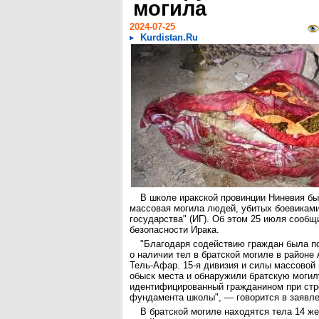
могила
2024-07-25
Kurdistan.Ru
В школе иракской провинции Ниневия б
массовая могила людей, убитых боевикам
государства" (ИГ). Об этом 25 июля сооб
безопасности Ирака.
"Благодаря содействию граждан была 
о наличии тел в братской могиле в районе
Тель-Афар. 15-я дивизия и силы массовой
обыск места и обнаружили братскую могил
идентифицированный гражданином при стр
фундамента школы", — говорится в заявле
В братской могиле находятся тела 14 же