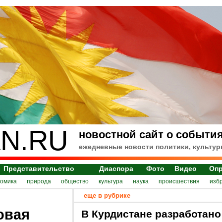
N.RU
новостной сайт о события
ежедневные новости политики, культур
Представительство
Диаспора
Фото
Видео
Оп
номика
природа
общество
культура
наука
происшествия
изб
еще в рубрике
овая
В Курдистане разработано