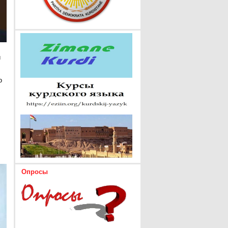
и
о
Опросы