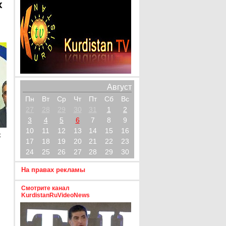
х
Август
Пн
Вт
Ср
Чт
Пт
Сб
Вс
27
28
29
30
31
1
2
3
4
5
6
7
8
9
10
11
12
13
14
15
16
х
17
18
19
20
21
22
23
24
25
26
27
28
29
30
На правах рекламы
Смотрите канал
KurdistanRuVideoNews