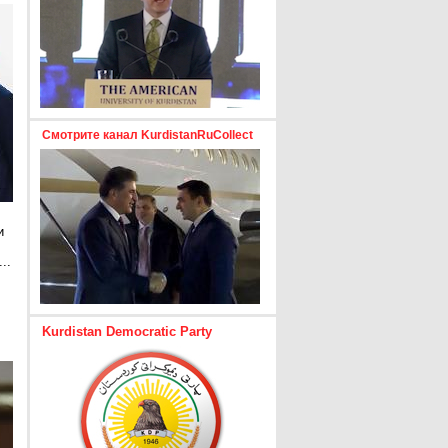
Смотрите канал KurdistanRuCollect
и
..
е
Kurdistan Democratic Party