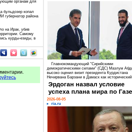
твующим органам для
да бульдозер копал
И губернатор района
ло на Ирак, убив
ерритории. Самому
лись курды-езиды, в
Главнокомандующий "Сирийскими
демократическими силами" (СДС) Мазлум Абд
мментарии.
высоко оценил визит президента Курдистана
руйтесь
Нечирвана Барзани в Дамаск как исторический.
Эрдоган назвал условие
успеха плана мира по Газ
2026-08-05
ria.ru