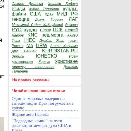
595
Сакине Джансиз
Хошави Бабакр
014
езиды
курды-
Кубад Талабани
файли
США
МИД РФ
Ирак
геноцид
ЛАГ
Дохук
Горран
Мохаммед Садек Кабоудванд
Рожава
PYD
курды
ПСК
Сирия
Сергей
KNC
пешмерга
Лавров
Ахмед
я
IHEC
Тюрк
Джабар Явар
теракт
газ
HRW
Россия
Ашти Хаврами
KURDISTAN.RU
Джо Байден
ЮНЕСКО
Эрбиль
Иран
христиане
Киркук
демонстрация
Amnesty International
Джаляль
Талабани
рт
На правах рекламы
Читайте наши новые статьи
Один из мировых лидеров по
запасам нефти Ирак погружается в
кризис
Жаркое лето Парижа
"Подводные камни" на пути
реализации меморандума США и
Ирана