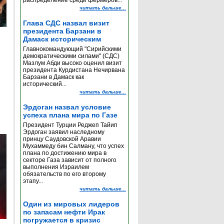
распределение среди фермеров...
читать дальше...
Глава СДС назвал визит
президента Барзани в
Дамаск историческим
Главнокомандующий "Сирийскими
демократическими силами" (СДС)
Мазлум Абди высоко оценил визит
президента Курдистана Нечирвана
Барзани в Дамаск как
исторический...
читать дальше...
Эрдоган назвал условие
успеха плана мира по Газе
Президент Турции Реджеп Тайип
Эрдоган заявил наследному
принцу Саудовской Аравии
Мухаммеду бин Салману, что успех
плана по достижению мира в
секторе Газа зависит от полного
выполнения Израилем
обязательств по его второму
этапу...
читать дальше...
Один из мировых лидеров
по запасам нефти Ирак
погружается в кризис