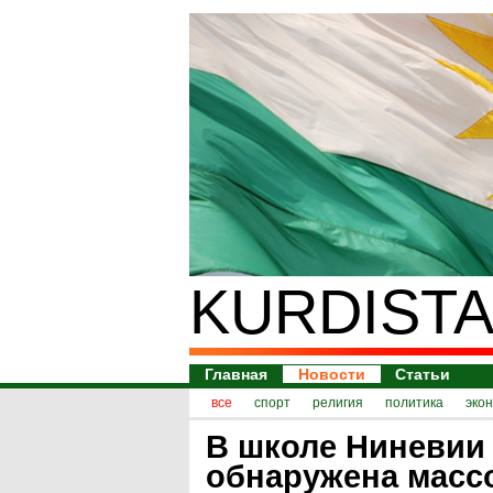
KURDISTA
Главная
Новости
Статьи
все
спорт
религия
политика
эко
В школе Ниневии
обнаружена масс