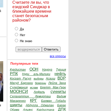
Считаете ли вы, что
езидский Синджар в
й
ближайшем времени
станет безопасным
районом?
Да
Нет
Не знаю
все опросы
Популярные теги
ООН
Курдистан
Науруз
Турция
РПК
нефть
Нури аль-Малики
BDP
Косрат Расул
Асаиш
выборы
Масуд Барзани
Лейла Зана
беженцы
Сулеймания
Бретт Мак-Герк
ислам
МООНСИ
сунниты
Анфаль
Селахаттин Демирташ
Вадим
КРГ
Макаренко
Бахман Гобади
шииты
з
Абдулла Оджалан
Барак
ДПК
Обама
Альянс Курдистана