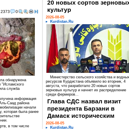
20 новых сортов зерновы
культур
2373
0
2026-08-05
Kurdistan.Ru
Министерство сельского хозяйства и водны
ыла обнаружена
ресурсов Курдистана объявило во вторник, 4
и "Исламского
августа, что разработало 20 новых сортов
щила служба
зерновых культур и начнет их распределение
среди фермеров...
получена информация
Глава СДС назвал визит
 Аль-Саад района
 мобилизации начали
президента Барзани в
у, которая была ранее
Дамаск историческим
оительстве
нии.
2026-08-05
ртв, в том числе
Kurdistan.Ru