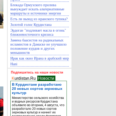
Блокада Ормузского пролива
вынуждает искать альтернативные
маршруты и источники энергии
Есть ли выход из иранского тупика?
Золотой голос Курдистана
Эрдоган "подливает масла в огонь"
ближневосточного кризиса
Замена баасистов на радикальных
исламистов в Дамаске не улучшило
положение курдов и других
меньшинств
Ирак как окно Ирана в арабский мир
Hani
Подпишитесь на наши новости
K
urdistan.Ru
Новости
В Курдистане разработано
20 новых сортов зерновых
культур
Министерство сельского хозяйства
и водных ресурсов Курдистана
объявило во вторник, 4 августа, что
разработало 20 новых сортов
зерновых культур и начнет их