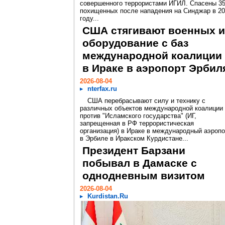
совершенного террористами ИГИЛ. Спасены 3
похищенных после нападения на Синджар в 2
году...
США стягивают военных и
оборудование с баз
международной коалиции
в Ираке в аэропорт Эрбил
2026-08-04
nterfax.ru
США перебрасывают силу и технику с
различных объектов международной коалиции
против "Исламского государства" (ИГ,
запрещенная в РФ террористическая
организация) в Ираке в международный аэропо
в Эрбиле в Иракском Курдистане...
Президент Барзани
побывал в Дамаске с
однодневным визитом
2026-08-04
Kurdistan.Ru