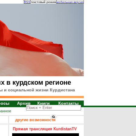
RSS
текстовый режим
мобильная версия
х в курдском регионе
ы и социальной жизни Курдистана
росы
Архив
Книги
Контакты
ранное
другие возможности
Прямая трансляция KurdistanTV