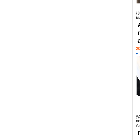
Д
м
20
у
ос
Ar