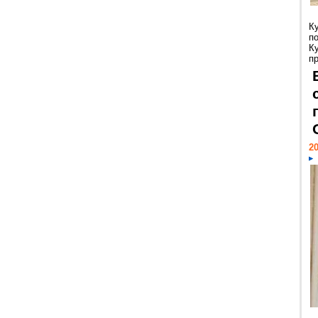
К
п
К
пр
20