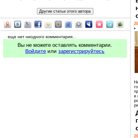
20
еще нет ниодного комментария...
Вы не можете оставлять комментарии.
Войдите
или
зарегистрируйтесь
Н
г
п
в
р
ре
20