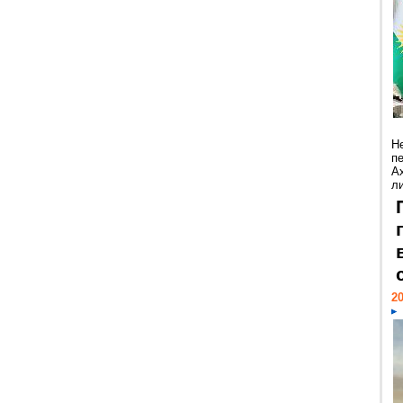
Н
п
А
ли
20