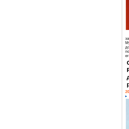
з
М
д
п
ег
20