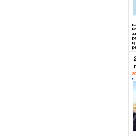
п
н
з
р
п
ре
20