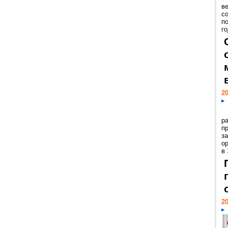
ве
с
п
го
20
р
пр
з
о
в
20