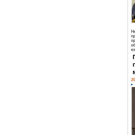
Н
п
п
о
ез
20