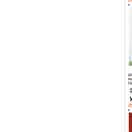
20
д
в
Н
20