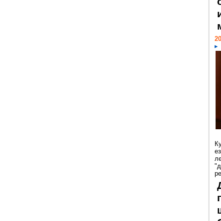
20
К
е
л
"
р