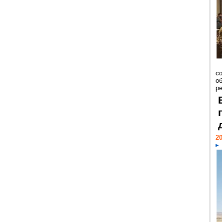
со
о
ре
20