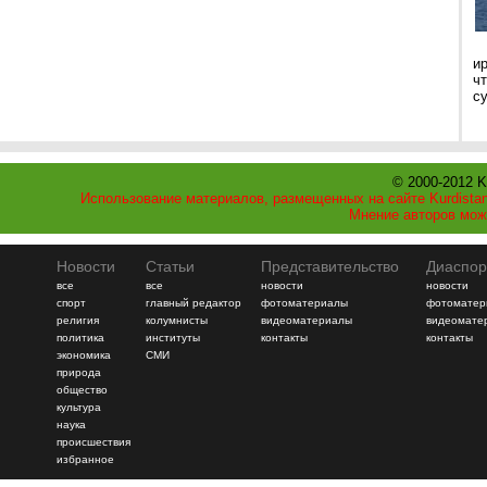
и
ч
с
© 2000-2012 K
Использование материалов, размещенных на сайте Kurdistan
Мнение авторов мож
Новости
Статьи
Представительство
Диаспор
все
все
новости
новости
спорт
главный редактор
фотоматериалы
фотоматер
религия
колумнисты
видеоматериалы
видеомате
политика
институты
контакты
контакты
экономика
СМИ
природа
общество
культура
наука
происшествия
избранное