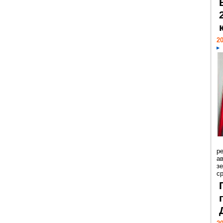
20
р
ав
з
с