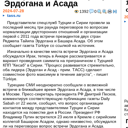
Эрдогана и Асада
2024-07-28
1392
0
tass.ru
20
Представители спецслужб Турции и Сирии провели за
последний месяц три раунда переговоров по вопросам
нормализации двусторонних отношений и организации
первой с 2011 года встречи президентов двух стран
Реджепа Тайипа Эрдогана и Башара Асада. Об этом
сообщает газета Türkiye со ссылкой на источник.
Изначально в качестве места встречи Эрдогана и Асада
обсуждался Ирак, теперь в Анкаре рассматривается и
вариант проведения саммита на приграничном с Турцией
КПП "Кесаб" в Сирии. "Процесс развивается стремительно,
оба лидера (Эрдоган и Асад - прим. ТАСС) сделают
совместное фото максимум в течение августа", - пишет
Türkiye.
Турецкие СМИ неоднократно сообщали о возможной
встрече в ближайшее время Эрдогана и Асада, в том числе
в Москве. Пресс-секретарь президента РФ Дмитрий Песков,
комментируя соответствующую публикацию газеты Daily
Р
Sabah от 22 июля, сообщил, что вопрос организации
а
контактов между представителями Турции и Сирии
К
находится на повестке дня в России. Президент РФ
ст
Владимир Путин встретился 23 июля в Кремле с сирийским
коллегой Башаром Асадом, однако неизвестно, обсуждался
ли на переговорах вопрос встречи Эрдогана и Асада.