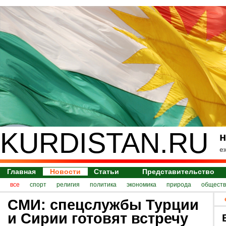
KURDISTAN.RU
н
е
Главная
Новости
Статьи
Представительство
все
спорт
религия
политика
экономика
природа
обществ
СМИ: спецслужбы Турции
и Сирии готовят встречу