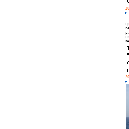
20
п
п
р
п
ка
20