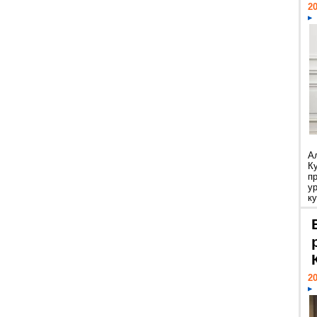
20
А
К
п
у
ку
20