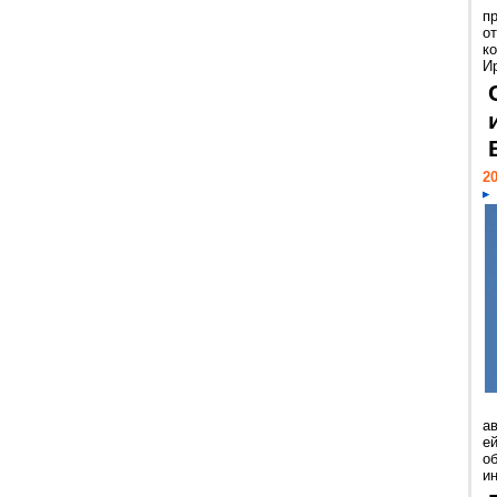
п
о
к
И
20
а
ей
о
и